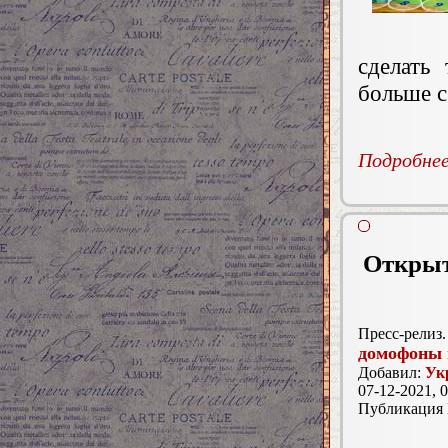
сделать
больше с
Подробнее.
Открыт
Пресс-релиз.
домофоны 
Добавил:
Ук
07-12-2021, 0
Публикация