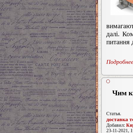
вимагают
далі. Ко
питання 
Подробнее.
Чим к
Статья.
доставка т
Добавил:
Ки
23-11-2021, 1