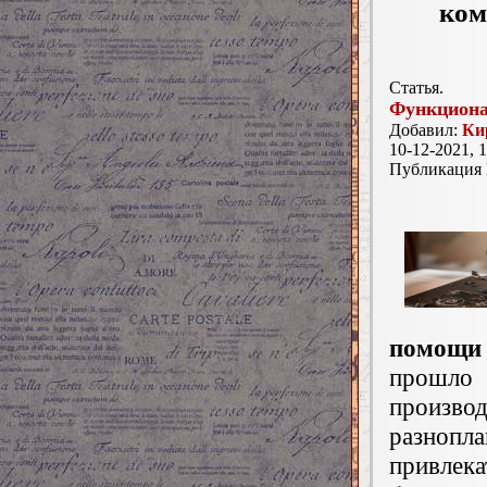
ком
Статья.
Функциона
Добавил:
Ки
10-12-2021, 1
Публикация
помощи 
прошло
произв
разнопл
привлека