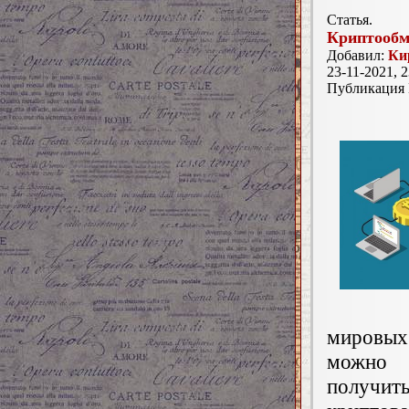
Статья.
Криптообм
Добавил:
Ки
23-11-2021, 2
Публикация
мировых
можно 
получит