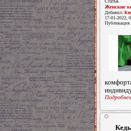
Статья.
Женские к
Добавил:
Ки
17-01-2022, 0
Публикация
комфор
индивиду
Подробнее.
Кеды