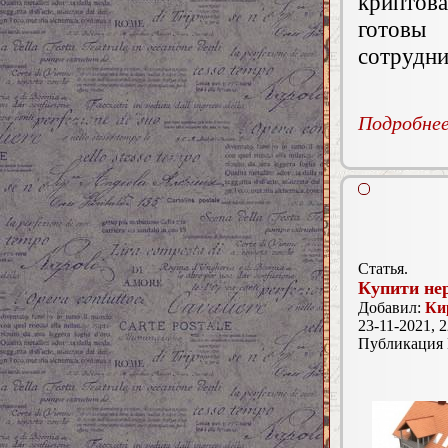
криптова
готовы
сотрудни
Подробнее.
Статья.
Купити не
Добавил:
Ки
23-11-2021, 2
Публикация