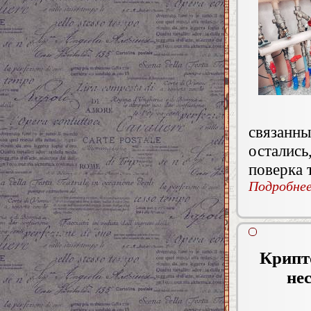
связанн
осталис
поверка 
Подробнее.
Крипт
не