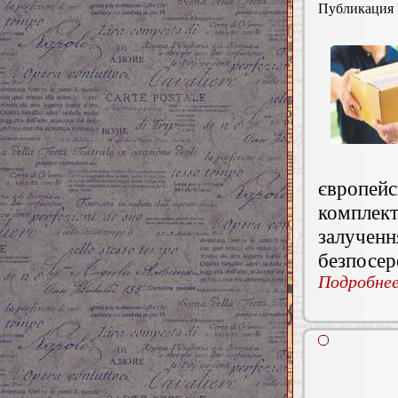
Публикация
європейс
комплек
залучен
безпосер
Подробнее.