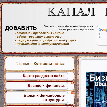
ДОБАВИТЬ
Без регистрации, бесплатно! Модерация.
языки русский и украинский
- статью
- пресс-релиз
- анонс
- обзор
- визитную карточку
- информацию о продукции или услуге
- предложение о сотрудничестве
Главная
Контакты
rss
Карта разделов сайта
Бизнес и финансы.
Банки и финансовые
структуры.