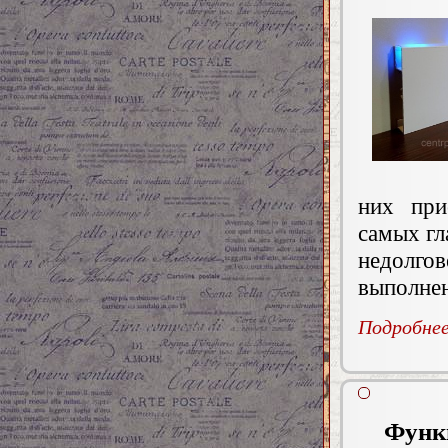
них при
самых гл
недолго
выполне
Подробнее.
Функ