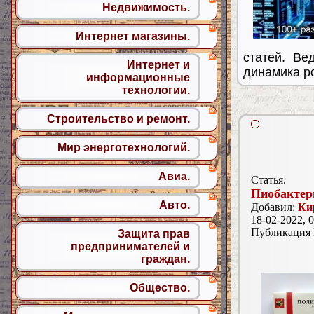
Недвижимость.
Интернет магазины.
статей. Ве
Интернет и
динамика ро
информационные
технологии.
Строительство и ремонт.
Мир энерготехнологий.
Авиа.
Статья.
Пиобактер
Авто.
Добавил:
Ки
18-02-2022, 0
Публикация
Защита прав
предпринимателей и
граждан.
Общество.