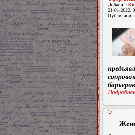
Добавил:
Ки
21-01-2022, 0
Публикация
предъя
сопрово
барьеро
Подробнее.
Женс