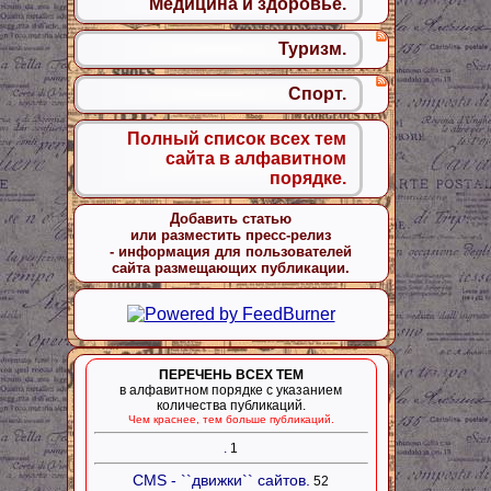
Медицина и здоровье.
Туризм.
Спорт.
Полный список всех тем
сайта в алфавитном
порядке.
Добавить статью
или разместить пресс-релиз
- информация для пользователей
сайта размещающих публикации.
ПЕРЕЧЕНЬ ВСЕХ ТЕМ
в алфавитном порядке с указанием
количества публикаций.
Чем краснее, тем больше публикаций.
.
1
CMS - ``движки`` сайтов.
52