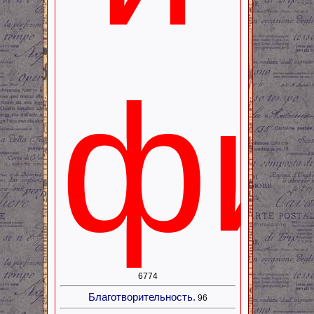
фи
6774
Благотворительность.
96