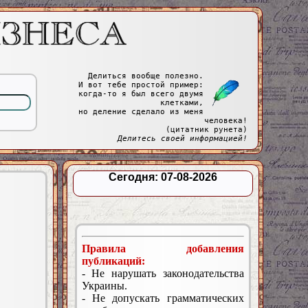
Делиться вообще полезно.
И вот тебе простой пример:
когда-то я был всего двумя
клетками,
но деление сделало из меня
человека!
(цитатник рунета)
Делитесь своей информацией!
Сегодня: 07-08-2026
Правила добавления
публикаций:
- Не нарушать законодательства
Украины.
- Не допускать грамматических