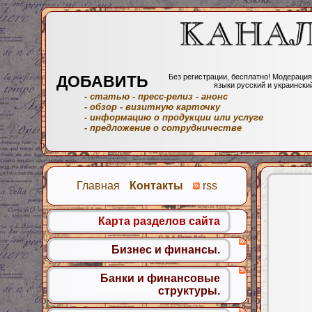
ДОБАВИТЬ
Без регистрации, бесплатно! Модерация
языки русский и украински
- статью
- пресс-релиз
- анонс
- обзор
- визитную карточку
- информацию о продукции или услуге
- предложение о сотрудничестве
Главная
Контакты
rss
Карта разделов сайта
Бизнес и финансы.
Банки и финансовые
структуры.