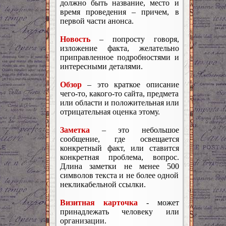
должно быть название, место и
время проведения – причем, в
первой части анонса.
Новость
– попросту говоря,
изложение факта, желательно
приправленное подробностями и
интересными деталями.
Обзор
– это краткое описание
чего-то, какого-то сайта, предмета
или области и положительная или
отрицательная оценка этому.
Заметка
– это небольшое
сообщение, где освещается
конкретный факт, или ставится
конкретная проблема, вопрос.
Длина заметки не менее 500
символов текста и не более одной
некликабельной ссылки.
Визитная карточка
- может
принадлежать человеку или
организации.