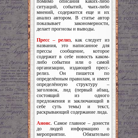
помимо описания каких-либо
ситуаций, событий, чьих-либо
мнений, содержится еще и их
анализ автором. В статье автор
показывает закономерности,
делает прогнозы и выводы.
Пресс – релиз
, как следует из
названия, это написанное для
прессы сообщение, которое
содержит в себе новость каком-
либо событии или о самой
организации, издающей пресс-
релиз. Он пишется по
определённым правилам, и имеет
определённую структуру –
заголовок, лид (первый абзац,
состоящий из одного
предложения и заключающий в
себе суть темы) и текст,
раскрывающий содержание лида.
Анонс
. Самое главное – донести
до людей информацию о
мероприятии. Обязательно