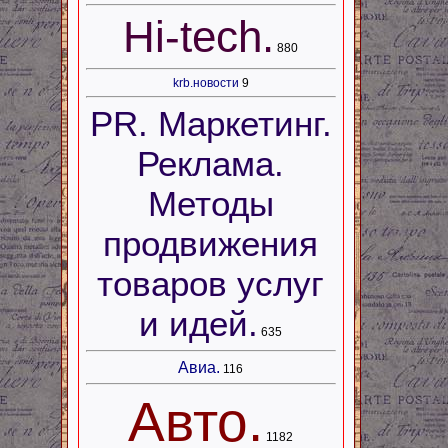
Hi-tech.
880
krb.новости
9
PR. Маркетинг.
Реклама.
Методы
продвижения
товаров услуг
и идей.
635
Авиа.
116
Авто.
1182