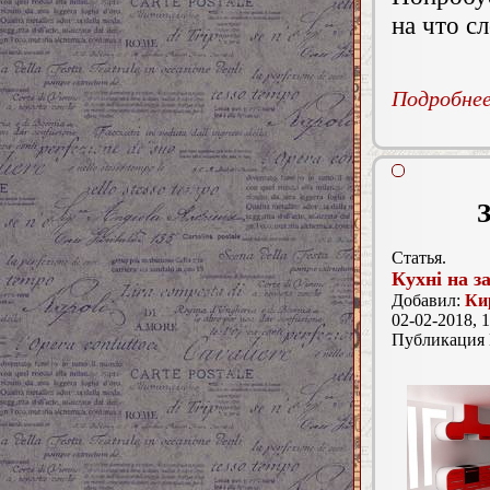
на что с
Подробнее.
З
Статья.
Кухні на з
Добавил:
Ки
02-02-2018, 1
Публикация