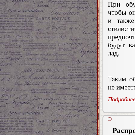
При обу
чтобы он
и также
стилис
предпоч
будут в
лад.
Таким об
не имеет
Подробнее.
Распро