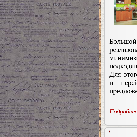
Большой
реализ
минимиз
подходя
Для этог
и пере
предлож
Подробнее.