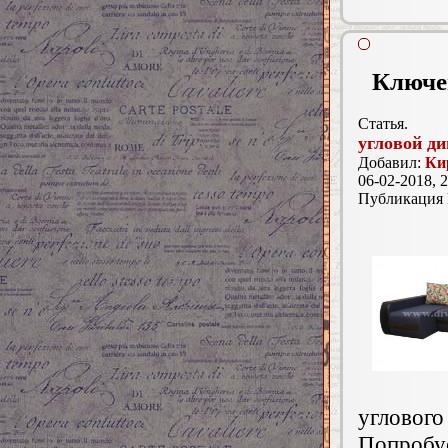
Ключе
Статья.
угловой ди
Добавил:
Ки
06-02-2018, 2
Публикация
угловог
Попробуе