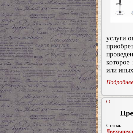
услуги о
приобр
проведен
которое
или иных
Подробнее.
Пре
Статья.
Двухъярус