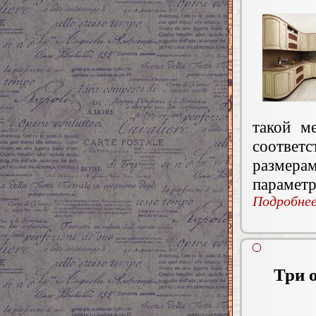
такой м
соответ
размер
параметр
Подробнее.
Три 