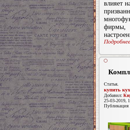
влияет н
призва
многофун
фирмы, 
настроен
Подробнее.
Компле
Статья.
купить ку
Добавил:
Ки
25-03-2019, 1
Публикация