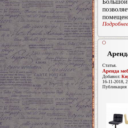
Большой
позвол
помещен
Подробнее.
Аренд
Статья.
Аренда ме
Добавил:
Ки
16-11-2018, 2
Публикация