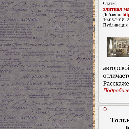
Статья.
элитная м
Добавил:
htt
10-05-2018, 2
Публикация
авторс
отличае
Расскаже
Подробнее.
Тольк