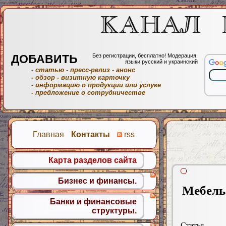
ДОБАВИТЬ
Без регистрации, бесплатно! Модерация.
языки русский и украинский
- статью
- пресс-релиз
- анонс
- обзор
- визитную карточку
- информацию о продукции или услуге
- предложение о сотрудничестве
Главная
Контакты
rss
Карта разделов сайта
Бизнес и финансы.
Мебель 
Банки и финансовые
структуры.
Статья.