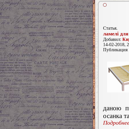
Статья.
ламелі для
Добавил:
Ки
14-02-2018, 2
Публикация
даною п
осанка т
Подробнее.