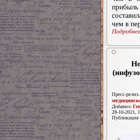
прибыль 
составил
чем в пе
Подробнее.
Но
(инфузо
Пресс-релиз.
медицинск
Добавил:
Ге
28-10-2021, 1
Публикация