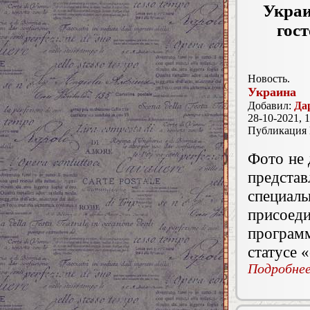
Украи
гос
Новость.
Украина
Добавил:
Да
28-10-2021, 1
Публикация
Фото не 
предст
специаль
присое
программ
статусе 
Подробнее.