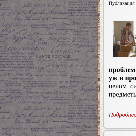
Публикация
проблем
уж и про
целом с
предметы
Подробнее.