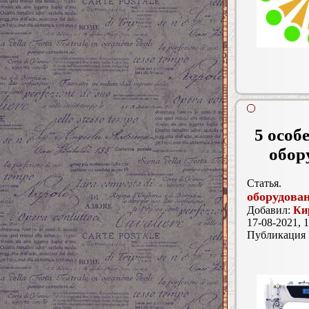
5 особ
обор
Статья.
оборудован
Добавил:
Ки
17-08-2021, 1
Публикация