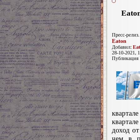
Eato
Пресс-релиз.
Eaton
Добавил:
Ea
28-10-2021, 1
Публикация
квартал
квартал
доход от
чем в п