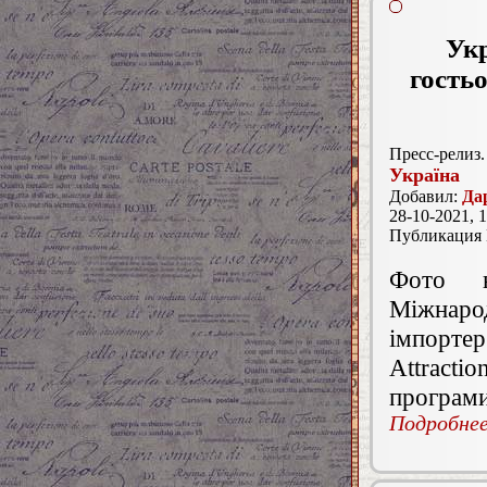
Укр
гость
Пресс-релиз.
Україна
Добавил:
Да
28-10-2021, 1
Публикация
Фото н
Міжнар
імпортер»
Attracti
програми
Подробнее.