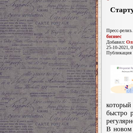
Старту
Пресс-релиз.
бизнес
Добавил:
Ол
25-10-2021, 0
Публикация
который
быстро 
регулярн
В новом 