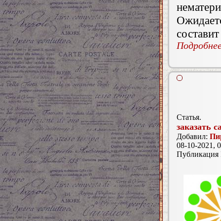
нематери
Ожидаетс
составит 
Подробнее.
Статья.
заказать с
Добавил:
Пи
08-10-2021, 0
Публикация