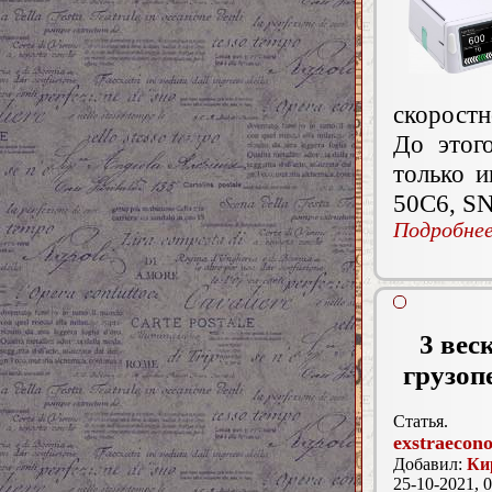
скоростн
До этог
только 
50C6, S
Подробнее.
3 вес
грузоп
Статья.
exstraecon
Добавил:
Ки
25-10-2021, 0