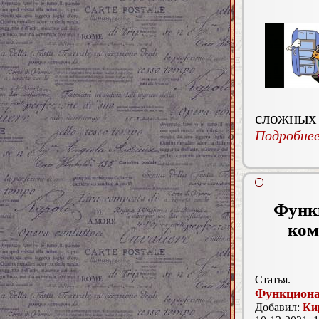
сложных 
Подробнее.
Функ
ком
Статья.
Функциона
Добавил:
Ки