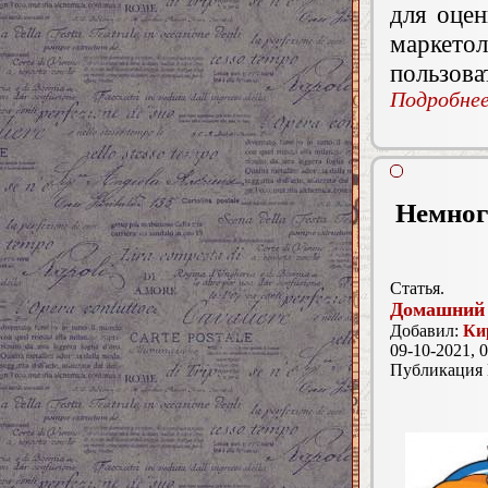
для оце
маркетол
пользова
Подробнее.
Немного
Статья.
Домашний 
Добавил:
Ки
09-10-2021, 0
Публикация