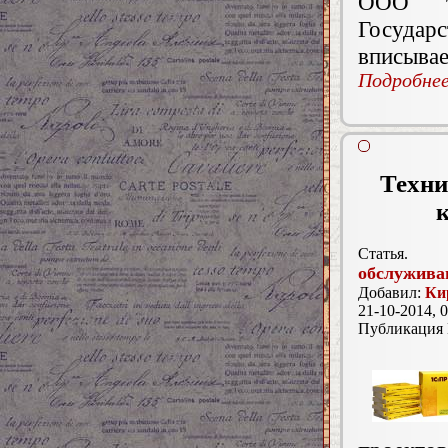
ООО т
Госуда
вписывае
Подробнее.
Техни
к
Статья.
обслуживан
Добавил:
Ки
21-10-2014, 0
Публикация