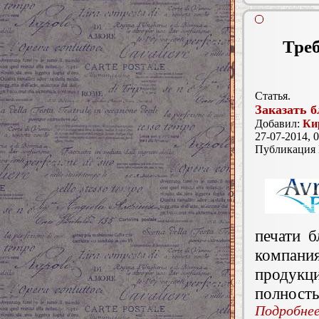
Треб
Статья.
Заказать 
Добавил:
Ки
27-07-2014, 0
Публикация
печати б
компан
продукц
полность
Подробнее.