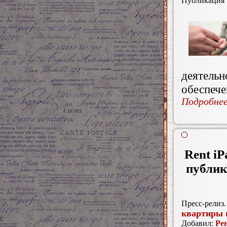
Публикация
деятельн
обеспече
Подробнее.
Rent iP
публик
Пресс-релиз.
квартиры 
Добавил:
Ре