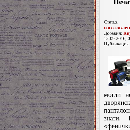
Печа
Статья.
изготовлен
Добавил:
Ки
12-09-2016, 0
Публикация
могли н
дворянск
пантало
знати.
«фенички