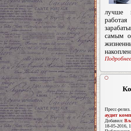
лучше и
работая
зарабат
самым о
жизнен
накоплен
Подробнее.
Ко
Пресс-релиз.
аудит ком
Добавил:
Вл
18-05-2016, 1