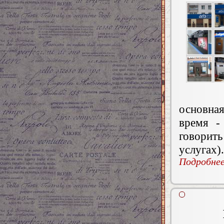
основная
время -
говорит
услугах).
Подробнее.