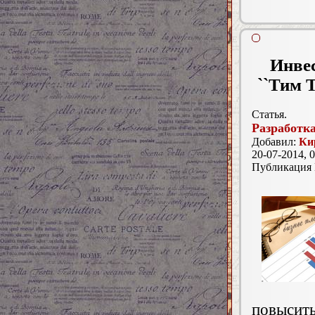
Инве
``Тим 
Статья.
Разработка
Добавил:
Ки
20-07-2014, 0
Публикация
повысить