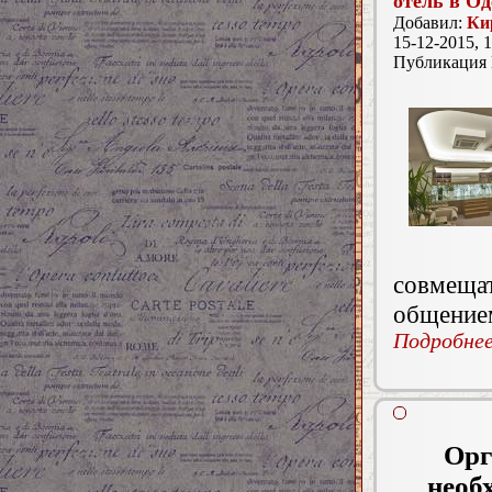
отель в Од
Добавил:
Ки
15-12-2015, 1
Публикация
совмеща
общением
Подробнее.
Орг
необ