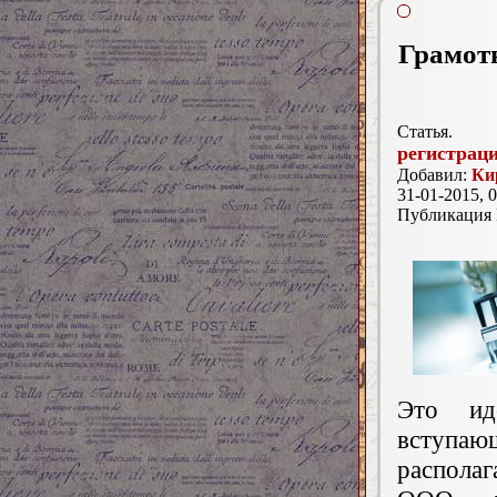
Грамот
Статья.
регистрац
Добавил:
Ки
31-01-2015, 0
Публикация
Это ид
вступаю
распола