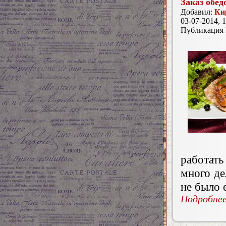
Заказ обед
Добавил:
Ки
03-07-2014, 1
Публикация
работать
много де
не было 
Подробнее.