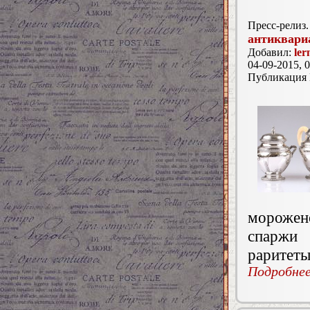
Пресс-релиз.
антиквари
Добавил:
ler
04-09-2015, 0
Публикация
морожен
спаржи 
раритеты
Подробнее.