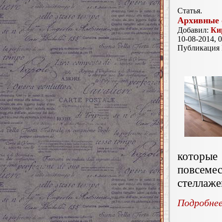
Статья.
Архивные 
Добавил:
Ки
10-08-2014, 0
Публикация
которы
повсем
стеллаже
Подробнее.