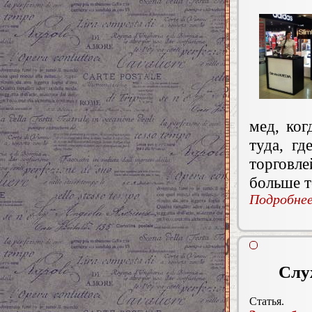
мед, ког
туда, гд
торговле
больше т
Подробнее.
Слу
Статья.