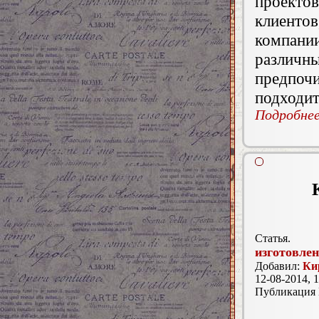
проект
клиенто
компани
различн
предпоч
подходит
Подробнее.
Статья.
изготовле
Добавил:
Ки
12-08-2014, 1
Публикация