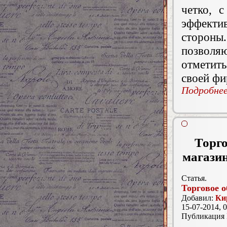
четко, 
эффекти
стороны.
позволя
отметит
своей ф
Подробнее.
Торго
магазин
Статья.
Торговое о
Добавил:
Ки
15-07-2014, 0
Публикация