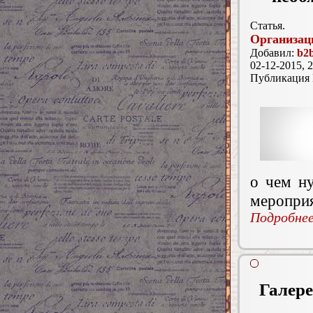
Статья.
Организац
Добавил:
b2
02-12-2015, 2
Публикация
о чем н
мероприя
Подробнее.
Галере