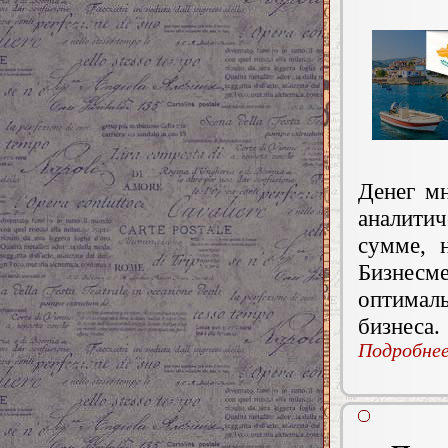
Денег м
аналити
сумме, 
Бизнесм
оптималь
бизнеса.
Подробнее.