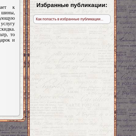
Избранные публикации:
гает к
 шины,
ующую
Как попасть в избранные публикации...
слугу
кидка.
ьтр, то
дарок и