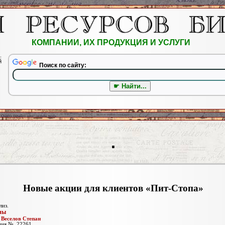
КОМПАНИИ, ИХ ПРОДУКЦИЯ И УСЛУГИ
.
й
Поиск по сайту:
.
Новые акции для клиентов «Пит-Стопа»
лиз.
ны
:
Веселов Степан
ция №_22261