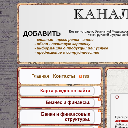
ДОБАВИТЬ
Без регистрации, бесплатно! Модерация
языки русский и украински
- статью
- пресс-релиз
- анонс
- обзор
- визитную карточку
- информацию о продукции или услуге
- предложение о сотрудничестве
Главная
Контакты
rss
Карта разделов сайта
Бизнес и финансы.
Банки и финансовые
Пресс-ре
структуры.
автоши
Добавил
Публика