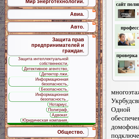
Мир энерготехнологий.
сайт пол
-
Авиа.
И
Авто.
профес
а
Защита прав
предпринимателей и
граждан.
проверка 
Защита интеллектуальной
собственности.
к
Детективное агентство.
Детектор лжи.
Информационная
безопасность.
Безопасность.
многоэт
Информационная
безопасность..
Укрбудсв
Нотариус.
Одной 
Полиграф.
Адвокат.
обеспеч
Юридическая компания.
домофон
Общество.
подключ