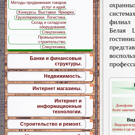
Методы продвижения товаров
охранны
услуг и идей.
система
Конкурсы. Выставки. Ярмарки.
Грузоперевозки. Логистика.
филиал
Склад и складское
оборудование.
Белая Ц
Спецтехника.
Промышленное
гостин
строительство.
предста
Спецтехника.
воспо
Банки и финансовые
профес
структуры.
Недвижимость.
Интернет магазины.
Интернет и
- Домофоны м
информационные
более замечате
технологии.
Вид
Строительство и ремонт.
- Видеорегистр
нужны и где ис