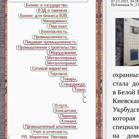
07-12-2021, 04:28
Бизнес и государство.
Публикация №_23
ВЭД и таможня.
Бизнес для бизнеса B2B.
Менеджмент.
Персонал.
Безопасность.
Промышленность.
Пищевая промышленность.
Промышленное строительство.
Оборудование.
Металлопрокат.
Металлопрокат.
Сетевой маркетинг.
охранн
Торговля.
Товары.
стала д
Спецодежда.
Ткани.
в Белой 
.
Киевска
.
Услуги.
Укрбудсв
Консалтинг.
Переезд.
которая
Клининг.
специал
Промышленный альпинизм.
Учет и отчетность.
на дом
PR. Маркетинг. Реклама.