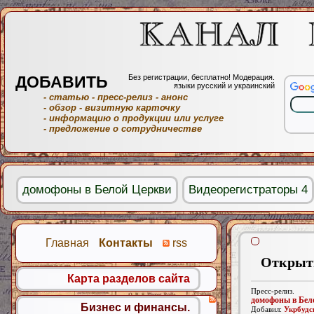
ДОБАВИТЬ
Без регистрации, бесплатно! Модерация.
языки русский и украинский
- статью
- пресс-релиз
- анонс
- обзор
- визитную карточку
- информацию о продукции или услуге
- предложение о сотрудничестве
домофоны в Белой Церкви
Видеорегистраторы 4
Главная
Контакты
rss
Открыти
Карта разделов сайта
Пресс-релиз.
домофоны в Бел
Бизнес и финансы.
Добавил:
Укрбудс