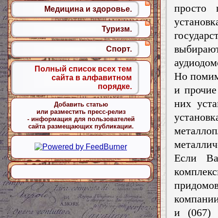
просто 
Медицина и здоровье.
устан
Туризм.
госуда
выбираю
Спорт.
аудиодом
Полный список всех тем
Но помим
сайта в алфавитном
порядке.
и прочие
них уста
Добавить статью
или разместить пресс-релиз
устано
- информация для пользователей
сайта размещающих публикации.
метал
металлич
Если В
комплек
придомов
компании
и (067)