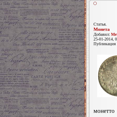
Статья.
Монета
Добавил:
Ме
25-01-2014, 0
Публикация
монетто