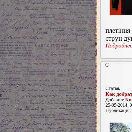
плетіння
струн ду
Подробнее.
Статья.
Как добра
Добавил:
Ки
25-05-2014, 0
Публикация