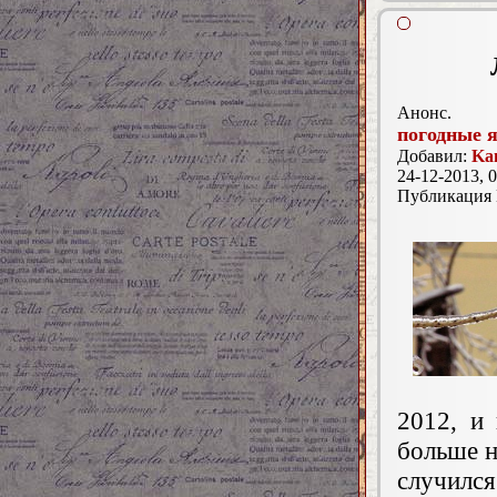
Анонс.
погодные 
Добавил:
Ka
24-12-2013, 0
Публикация
2012, и
больше н
случил