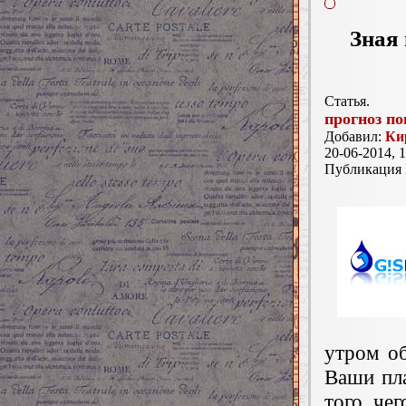
Зная 
Статья.
прогноз по
Добавил:
Ки
20-06-2014, 1
Публикация
утром об
Ваши пла
того, чег