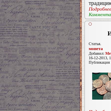
традици
Подробнее.
Комментар
И
Статья.
монета
Добавил:
Ме
16-12-2013, 1
Публикация