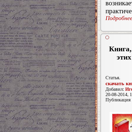
возника
практиче
Подробнее.
Книга,
этих
Статья.
скачать кн
Добавил:
Иг
20-08-2014, 1
Публикация