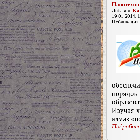
Нанотехно
Добавил:
Ки
19-01-2014, 1
Публикация
обеспеч
порядо
образов
Изучая х
алмаз «п
Подробнее.