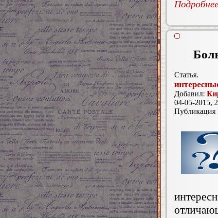
Подробнее.
Бол
Статья.
интересны
Добавил:
Ки
04-05-2015, 2
Публикация
интерес
отличаю