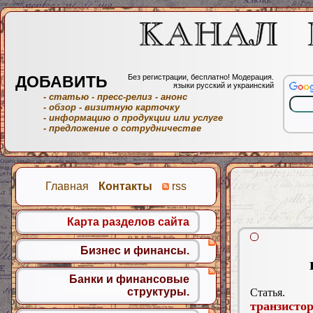
ДОБАВИТЬ
Без регистрации, бесплатно! Модерация.
языки русский и украинский
- статью
- пресс-релиз
- анонс
- обзор
- визитную карточку
- информацию о продукции или услуге
- предложение о сотрудничестве
Главная
Контакты
rss
Карта разделов сайта
Бизнес и финансы.
Банки и финансовые
структуры.
Статья.
транзисто