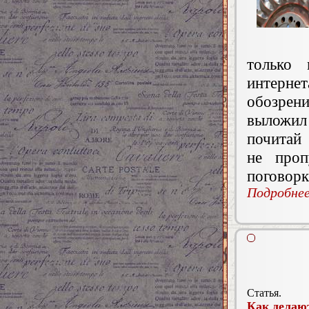
только 
интерне
обозрен
выложил
почитай 
не проп
поговор
Подробнее.
Статья.
Как делаю