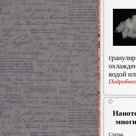
гранул
охлажде
водой ил
Подробнее.
Нанот
многи
Статья.