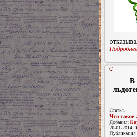
отказыва
Подробнее.
В
льдоге
Статья.
Что такое 
Добавил:
Ки
20-01-2014, 0
Публикация