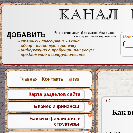
ДОБАВИТЬ
Без регистрации, бесплатно! Модерация.
языки русский и украинский
- статью
- пресс-релиз
- анонс
- обзор
- визитную карточку
- информацию о продукции или услуге
- предложение о сотрудничестве
Главная
Контакты
rss
Карта разделов сайта
Бизнес и финансы.
Как в
Банки и финансовые
структуры.
Статья.