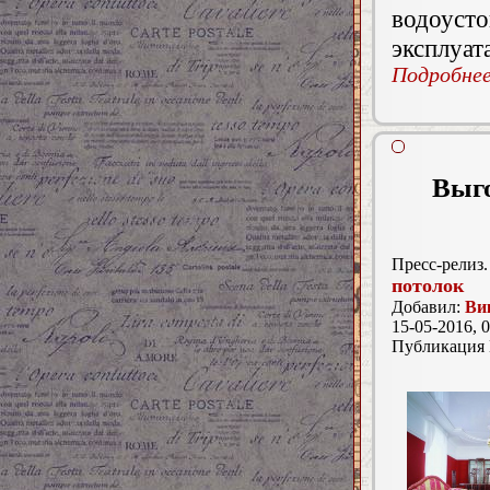
водоус
эксплуат
Подробнее.
Выго
Пресс-релиз.
потолок
Добавил:
Ви
15-05-2016, 0
Публикация