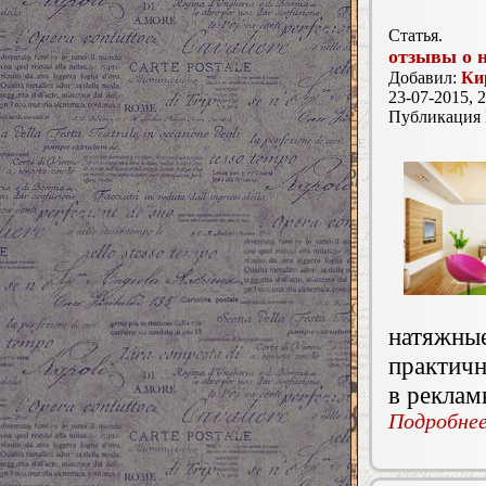
Статья.
отзывы о 
Добавил:
Ки
23-07-2015, 2
Публикация
натяжны
практичн
в реклам
Подробнее.