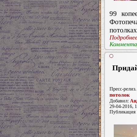
99 копе
Фотопе
потолках
Подробнее.
Комментар
Придай
Пресс-релиз.
потолок
Добавил:
Ан
29-04-2016, 1
Публикация