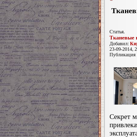
Тканев
Статья.
Тканевые 
Добавил:
Ки
23-09-2014, 2
Публикация
Секрет м
привлек
эксплуат