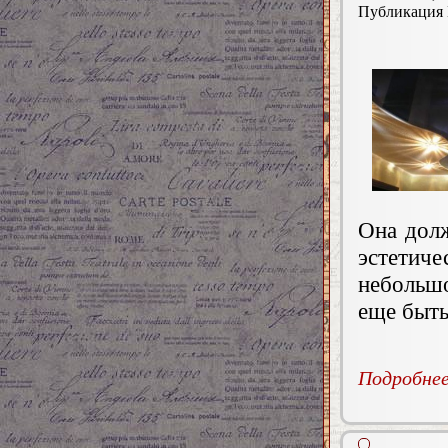
Публикация
Она долж
эстетич
небольш
еще быт
Подробнее.