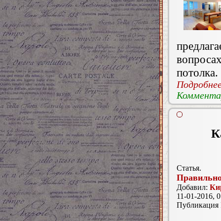
предла
вопроса
потолка.
Подробнее.
Комментар
К
Статья.
Правильн
Добавил:
Ки
11-01-2016, 0
Публикация