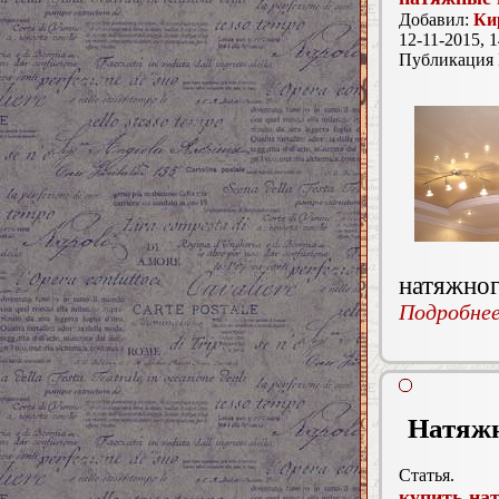
Добавил:
Ки
12-11-2015, 1
Публикация
натяжног
Подробнее.
Натяжн
Статья.
купить на