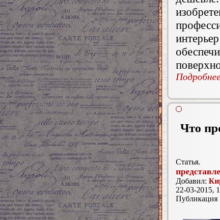
изобре
професс
интерье
обеспечи
поверхно
Подробнее.
Что пр
Статья.
представл
Добавил:
Ки
22-03-2015, 1
Публикация