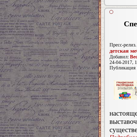
Спе
Пресс-релиз.
детская ме
Добавил:
Ве
24-04-2017, 1
Публикация
настоя
выста
существ