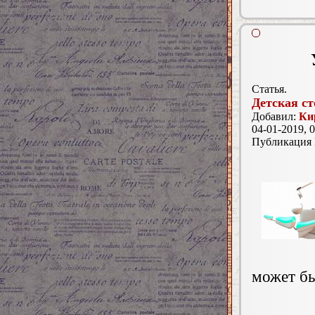
Статья.
Детская с
Добавил:
Ки
04-01-2019, 0
Публикация
может бы