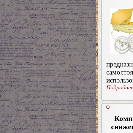
предназн
самосто
использо
Подробнее.
Компа
сниже