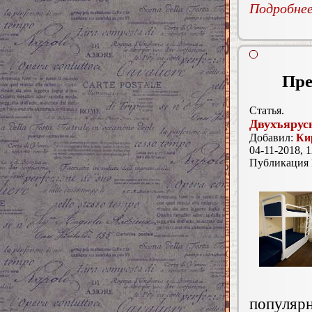
Подробнее.
Пре
Статья.
Двухъярус
Добавил:
Ки
04-11-2018, 1
Публикация
популяр