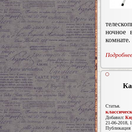
телескоп
ночное 
комнате.
Подробнее.
Ка
Статья.
классичес
Добавил:
Ки
21-06-2018, 1
Публикация