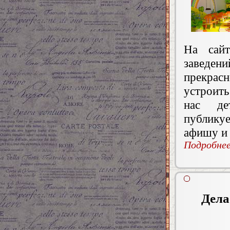
На сай
заведени
прекрас
устроить
нас де
публику
афишу и 
Подробнее.
Дела