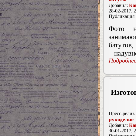
Добавил:
Ка
28-02-2017, 2
Публикация
Фото н
занима
батутов,
– надувн
Подробнее.
Изгото
Пресс-релиз.
рукоделие
Добавил:
Ка
30-01-2017, 2