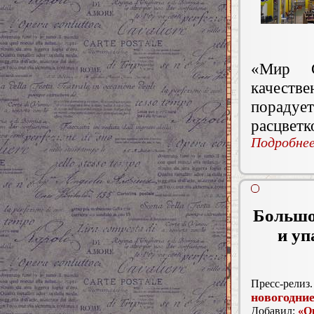
«Мир С
качеств
пораду
расцветк
Подробнее.
Большо
и уп
Пресс-релиз.
новогодни
Добавил:
«О