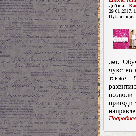
Добавил:
Ка
29-01-2017, 1
Публикация
лет. Обу
чувство 
также б
развити
позволи
пригоди
направле
Подробнее.