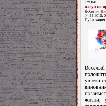
Статья.
клоун на п
Добавил:
Ки
04-11-2018, 0
Публикация
Веселый 
полож
увлека
винов
позаимст
жизни, 
традици