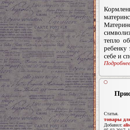
Кормле
материнс
Материн
символи
тепло о
ребенку
себе и с
Подробнее.
Прио
Статья.
товары для
Добавил:
ali