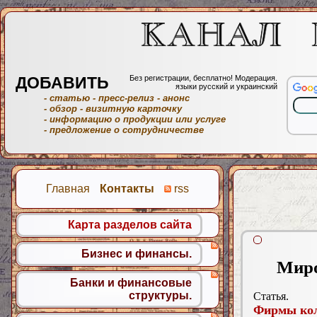
ДОБАВИТЬ
Без регистрации, бесплатно! Модерация.
языки русский и украинский
- статью
- пресс-релиз
- анонс
- обзор
- визитную карточку
- информацию о продукции или услуге
- предложение о сотрудничестве
Главная
Контакты
rss
Карта разделов сайта
Бизнес и финансы.
Миро
Банки и финансовые
структуры.
Статья.
Фирмы ко