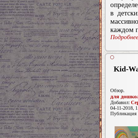
определе
в детски
массивно
каждом 
Подробнее.
Kid-Wa
Обзор.
для дошко
Добавил:
Се
04-11-2018, 1
Публикация