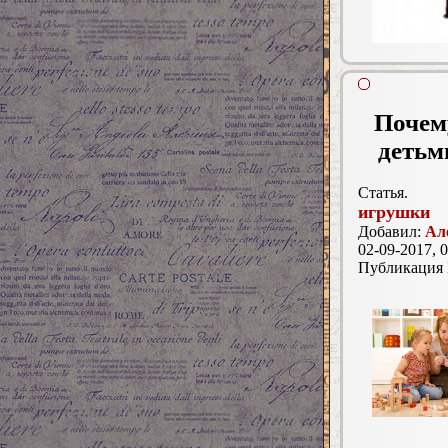
Почему
детьм
Статья.
игрушки
Добавил:
Ал
02-09-2017, 0
Публикация