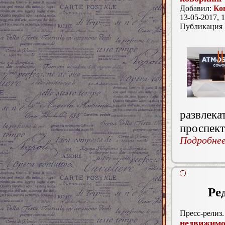
Добавил:
Ко
13-05-2017, 1
Публикация
развле
проспект
Подробнее.
Ре
Пресс-релиз.
недвижимо