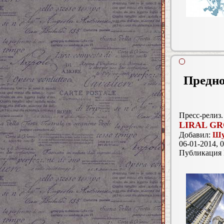
Предно
Пресс-релиз.
LIRAL G
Добавил:
Шу
06-01-2014, 0
Публикация