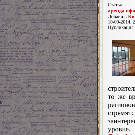
Статья.
аренда офи
Добавил:
Ки
10-09-2014, 2
Публикация
строите
то же вр
регионо
стремя
заинтер
уровне.