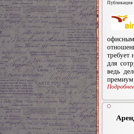
Публикация
офисны
отношен
требует 
для сотр
ведь де
премиум 
Подробнее.
Арен