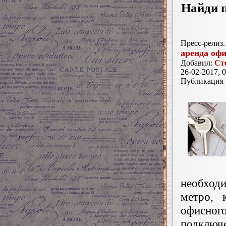
Найди п
Пресс-релиз.
аренда офи
Добавил:
Ст
26-02-2017, 0
Публикация
необходи
метро, 
офисног
подключ