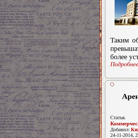
Таким о
превыша
более ус
Подробнее.
Арен
Статья.
Коммерчес
Добавил:
Ки
24-11-2014, 2