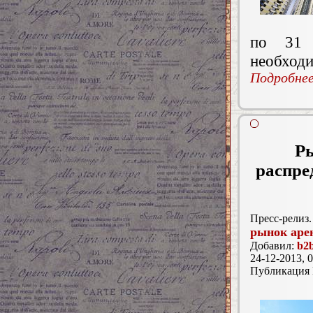
по 31 
необходи
Подробнее.
Р
распре
Пресс-релиз.
рынок аре
Добавил:
b2b
24-12-2013, 0
Публикация