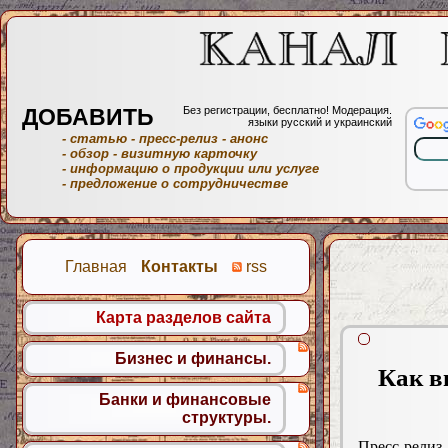
ДОБАВИТЬ
Без регистрации, бесплатно! Модерация.
языки русский и украинский
- статью
- пресс-релиз
- анонс
- обзор
- визитную карточку
- информацию о продукции или услуге
- предложение о сотрудничестве
Главная
Контакты
rss
Карта разделов сайта
Бизнес и финансы.
Как в
Банки и финансовые
структуры.
Пресс-релиз.