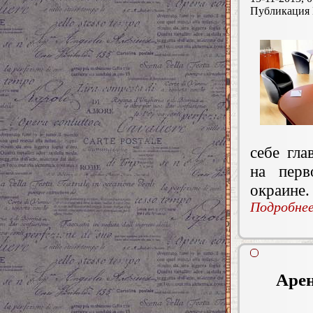
Публикация
себе гл
на перв
окраине.
Подробнее.
Арен