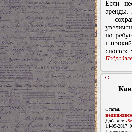
Если не
аренды. 
– сохра
увеличе
потребуе
широкий
способа 
Подробнее.
Как
Статья.
недвижимо
Добавил:
x5r
14-05-2017, 0
Публикация