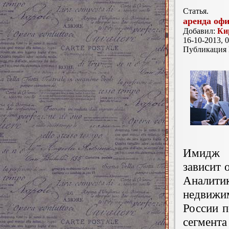
Статья.
аренда оф
Добавил:
Ки
16-10-2013, 0
Публикация
Имидж 
зависит 
Аналити
недвижим
России п
сегмента