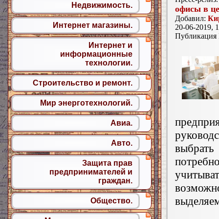
Недвижимость.
офисы в ц
Добавил:
Ки
Интернет магазины.
20-06-2019, 1
Публикация
Интернет и
информационные
технологии.
Строительство и ремонт.
Мир энерготехнологий.
предпри
Авиа.
руковод
Авто.
выбрать
потреб
Защита прав
предпринимателей и
учитыва
граждан.
возможн
выделяем
Общество.