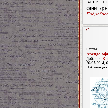
ваше по
санитарн
Подробнее.
Статья.
Аренда оф
Добавил:
Ки
30-05-2014, 0
Публикация