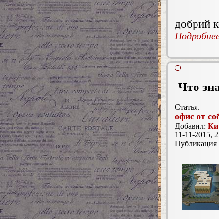
добрий к
Подробнее.
Что зн
Статья.
офис от со
Добавил:
Ки
11-11-2015, 2
Публикация