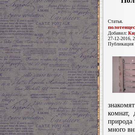
Пол
Статья.
полотенце
Добавил:
Ки
27-12-2016, 2
Публикация
знакомя
комнат, 
природа 
много вн