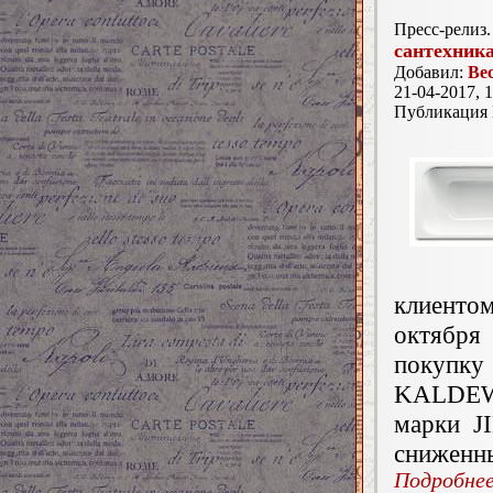
Пресс-релиз.
сантехник
Добавил:
Ве
21-04-2017, 1
Публикация
клиенто
октября
покупк
KALDEWE
марки J
сниженн
Подробнее.