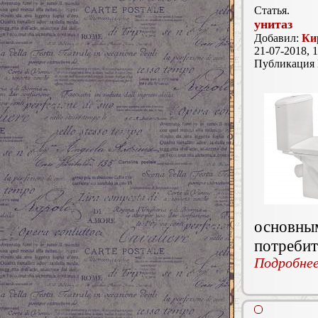
Статья.
унитаз
Добавил:
Ки
21-07-2018, 1
Публикация
основн
потребит
Подробнее.