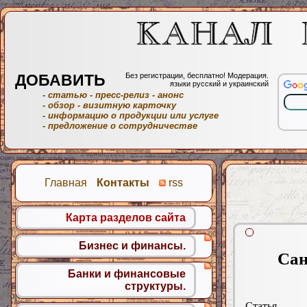
ДОБАВИТЬ
Без регистрации, бесплатно! Модерация.
языки русский и украинский
- статью
- пресс-релиз
- анонс
- обзор
- визитную карточку
- информацию о продукции или услуге
- предложение о сотрудничестве
Главная
Контакты
rss
Карта разделов сайта
Бизнес и финансы.
Сан
Банки и финансовые
структуры.
Статья.