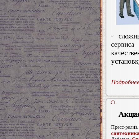
- сложн
сервис
качест
установк
Подробнее.
Акция
Пресс-релиз.
сантехник