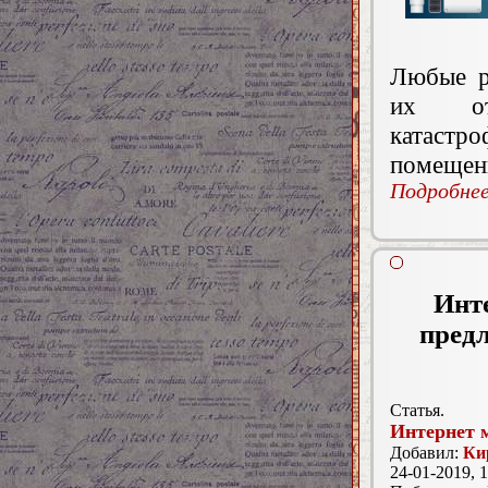
Любые р
их от
катастро
помещени
Подробнее.
Инте
пред
Статья.
Интернет 
Добавил:
Ки
24-01-2019, 1