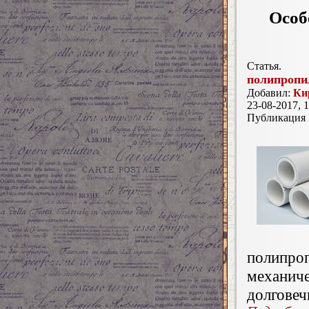
Особ
Статья.
полипропи
Добавил:
Ки
23-08-2017, 1
Публикация
полипро
механи
долговеч