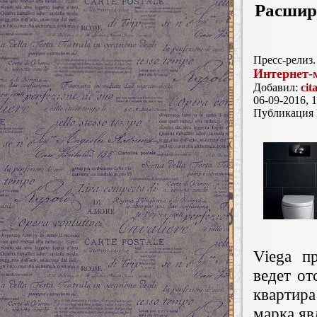
Расшире
Пресс-релиз.
Интернет-
Добавил:
cit
06-09-2016, 1
Публикация
Viega п
ведет от
квартир
марка яв