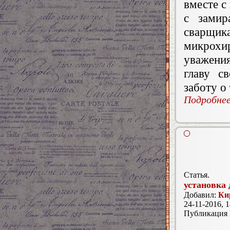
вместе с
с замир
сварщи
микрох
уважени
главу с
заботу о
Подробнее.
Статья.
установка
Добавил:
Ки
24-11-2016, 1
Публикация