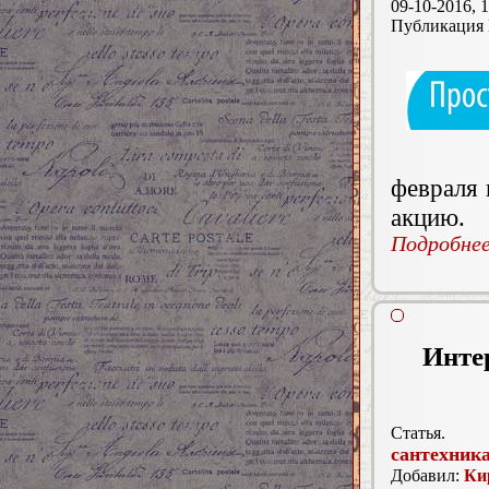
09-10-2016, 1
Публикация
февраля 
акцию.
Подробнее.
Инте
Статья.
сантехника
Добавил:
Ки