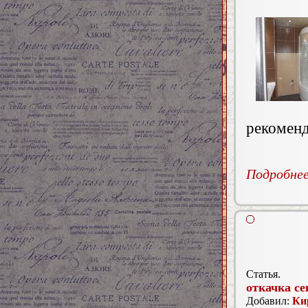
рекоменд
Подробнее.
Статья.
откачка се
Добавил:
Ки