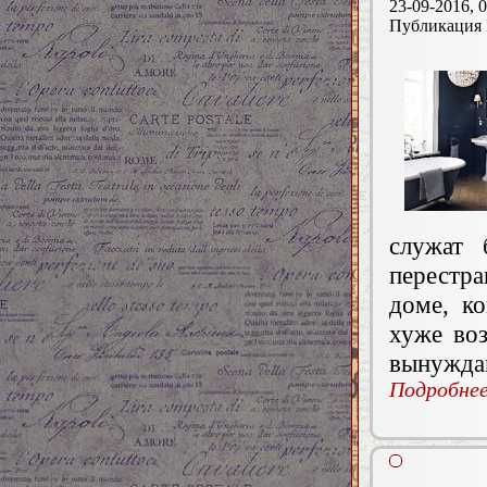
23-09-2016, 0
Публикация
служат 
перестр
доме, ко
хуже во
вынуждаю
Подробнее.