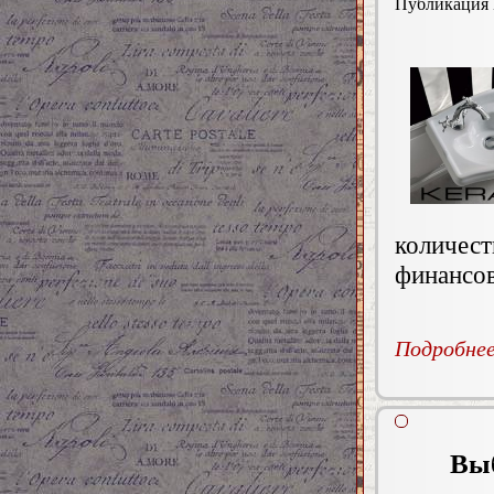
Публикация
количе
финансо
Подробнее.
Выб