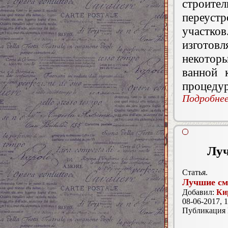
строит
переус
участков
изгото
некотор
ванной 
процеду
Подробнее.
Луч
Статья.
Лучшие см
Добавил:
Ки
08-06-2017, 1
Публикация