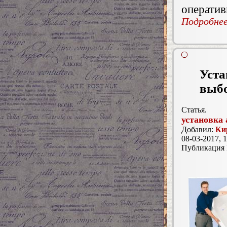
оператив
Подробнее.
Уста
выбо
Статья.
установка
Добавил:
Ки
08-03-2017, 1
Публикация