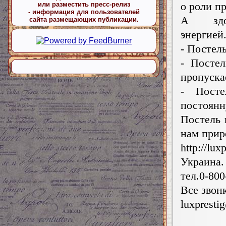
о роли п
или разместить пресс-релиз
- информация для пользователей
А здоро
сайта размещающих публикации.
энергией
- Постел
- Посте
пропуска
- Посте
постоянн
Постель 
нам прир
http://lu
Украина
тел.0-800
Все звон
luxprest