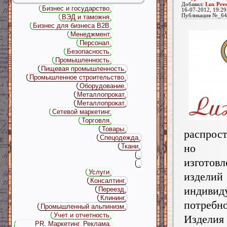
Добавил:
Lux Pres
Бизнес и государство.
16-07-2012, 19:29
Публикация №_64
ВЭД и таможня.
Бизнес для бизнеса B2B.
Менеджмент.
Персонал.
Безопасность.
Промышленность.
Пищевая промышленность.
Промышленное строительство.
Оборудование.
Металлопрокат.
Металлопрокат.
Сетевой маркетинг.
Торговля.
Товары.
распрос
Спецодежда.
н
Ткани.
.
изготов
.
Услуги.
изделий
Консалтинг.
индивид
Переезд.
Клининг.
потребн
Промышленный альпинизм.
Учет и отчетность.
Издел
PR. Маркетинг. Реклама.