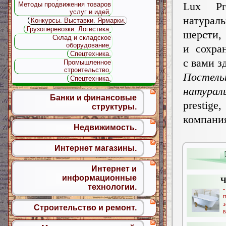
Lux Pr
Методы продвижения товаров
услуг и идей.
натурал
Конкурсы. Выставки. Ярмарки.
Грузоперевозки. Логистика.
шерсти,
Склад и складское
оборудование.
и сохра
Спецтехника.
с вами з
Промышленное
строительство.
Посте
Спецтехника.
натура
Банки и финансовые
presti
структуры.
компа
Недвижимость.
Интернет магазины.
Интернет и
информационные
Ч
технологии.
Строительство и ремонт.
в