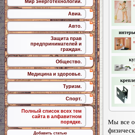
Мир энерготехнологий.
о
Авиа.
Авто.
интерь
-
Защита прав
п
предпринимателей и
граждан.
ку
Общество.
д
Медицина и здоровье.
крепле
-
Туризм.
Спорт.
Полный список всех тем
сайта в алфавитном
Мы все о
порядке.
физическ
Добавить статью