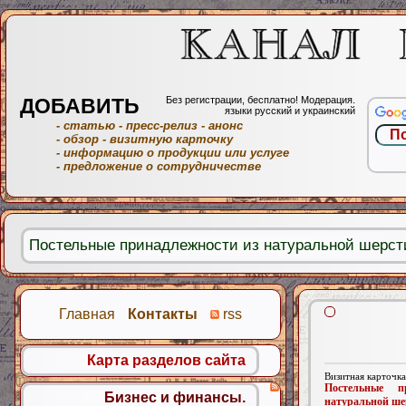
ДОБАВИТЬ
Без регистрации, бесплатно! Модерация.
языки русский и украинский
- статью
- пресс-релиз
- анонс
- обзор
- визитную карточку
- информацию о продукции или услуге
- предложение о сотрудничестве
Постельные принадлежности из натуральной шерст
Главная
Контакты
rss
Карта разделов сайта
Визитная карточка
Постельные п
Бизнес и финансы.
натуральной ше