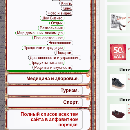
Книги.
Кино.
Фото и видео.
т
Шоу Бизнес.
с
Отдых.
Развлечения.
Мир домашних любимцев.
Познавательное.
Непознанное.
Праздники и традиции.
с
Подарки.
Драгоценности и украшения.
Продукты питания.
Рецепты и вкусности.
Инте
Медицина и здоровье.
м
Туризм.
Инте
Спорт.
у
п
Полный список всех тем
сайта в алфавитном
порядке.