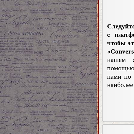
Следуйт
с платф
чтобы эт
«Convers
нашем с
помощью 
нами по 
наиболее