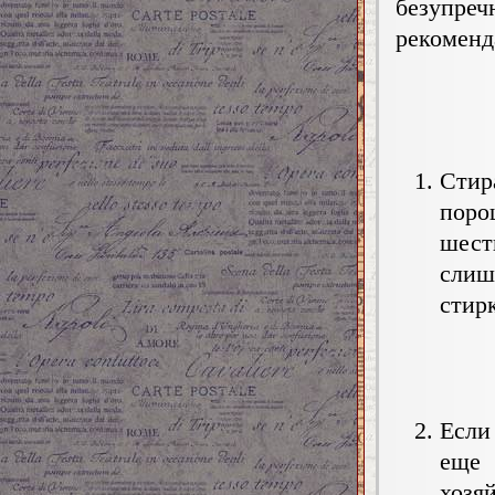
безупр
рекоменд
Стир
поро
шест
слиш
стирк
Если
еще 
хозя