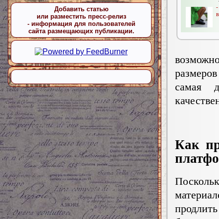
-
Добавить статью
в
или разместить пресс-релиз
- информация для пользователей
сайта размещающих публикации.
возможно
размеров
самая д
качестве
Как пр
платфо
Посколь
материа
продлит