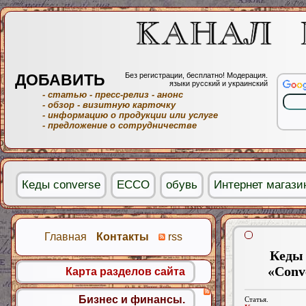
ДОБАВИТЬ
Без регистрации, бесплатно! Модерация.
языки русский и украинский
- статью
- пресс-релиз
- анонс
- обзор
- визитную карточку
- информацию о продукции или услуге
- предложение о сотрудничестве
Кеды converse
ECCO
обувь
Интернет магази
Главная
Контакты
rss
Кеды 
«Conv
Карта разделов сайта
Бизнес и финансы.
Статья.