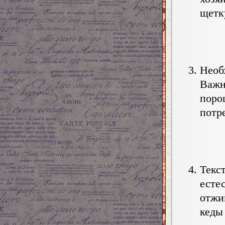
щетк
Необ
Важн
поро
потр
Текс
есте
отжи
кеды