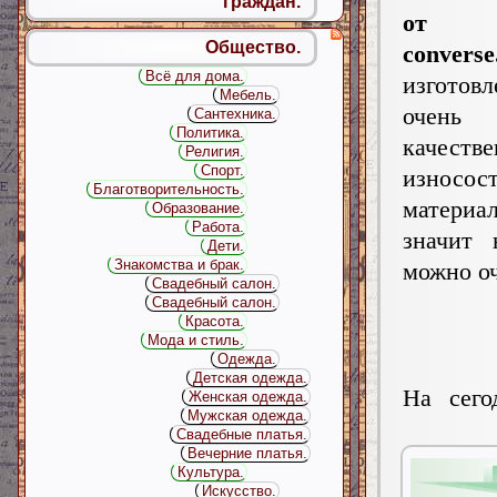
граждан.
от б
Общество.
converse
Всё для дома.
изгото
Мебель.
очень
Сантехника.
Политика.
качест
Религия.
Спорт.
износос
Благотворительность.
матер
Образование.
Работа.
значит 
Дети.
Знакомства и брак.
можно оч
Свадебный салон.
Свадебный салон.
Красота.
Мода и стиль.
Одежда.
Детская одежда.
На сего
Женская одежда.
Мужская одежда.
Свадебные платья.
Вечерние платья.
Культура.
Искусство.