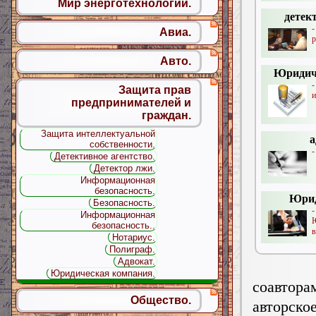
Мир энерготехнологий.
детек
Авиа.
р
Авто.
Юридиче
-
Защита прав
и
предпринимателей и
граждан.
Защита интеллектуальной
а
собственности.
-
Детективное агентство.
Детектор лжи.
Информационная
безопасность.
Юрид
Безопасность.
Информационная
Ю
безопасность..
в
Нотариус.
Полиграф.
Адвокат.
Юридическая компания.
соавтор
Общество.
авторс