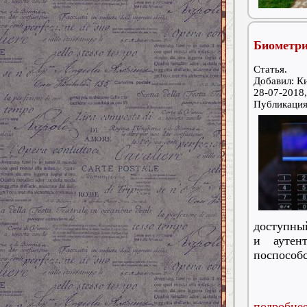
Биометри
Статья.
Добавил: К
28-07-2018,
Публикаци
доступный
и аутен
поспособс
подробнее