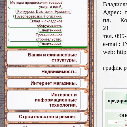
Методы продвижения товаров
Владисл
услуг и идей.
Адрес: г
Конкурсы. Выставки. Ярмарки.
Грузоперевозки. Логистика.
пл. Ко
Склад и складское
оборудование.
21
Спецтехника.
тел. 095
Промышленное
строительство.
e-mail:
I
Спецтехника.
web: http:
Банки и финансовые
структуры.
график р
Недвижимость.
Интернет магазины.
Интернет и
информационные
предпри
технологии.
ОО
Строительство и ремонт.