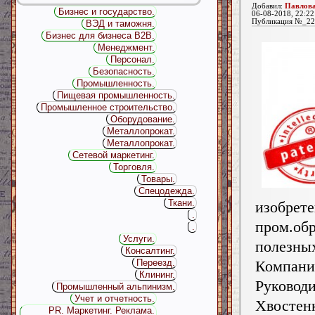
Добавил:
Павлова
Бизнес и государство.
06-08-2018, 22:22
Публикация №_22
ВЭД и таможня.
Бизнес для бизнеса B2B.
Менеджмент.
Персонал.
Безопасность.
Промышленность.
Пищевая промышленность.
Промышленное строительство.
Оборудование.
Металлопрокат.
Металлопрокат.
Сетевой маркетинг.
Торговля.
Товары.
Спецодежда.
Ткани.
изобрете
.
пром.о
.
Услуги.
полезны
Консалтинг.
Компания
Переезд.
Клининг.
Руководи
Промышленный альпинизм.
Учет и отчетность.
Хвостен
PR. Маркетинг. Реклама.