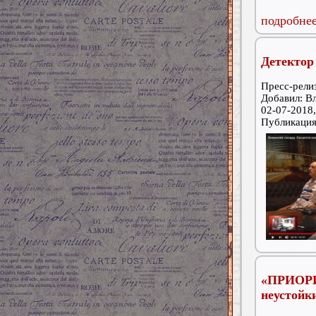
подробнее
Детектор
Пресс-релиз
Добавил: В
02-07-2018,
Публикаци
«ПРИОРИ
неустойк