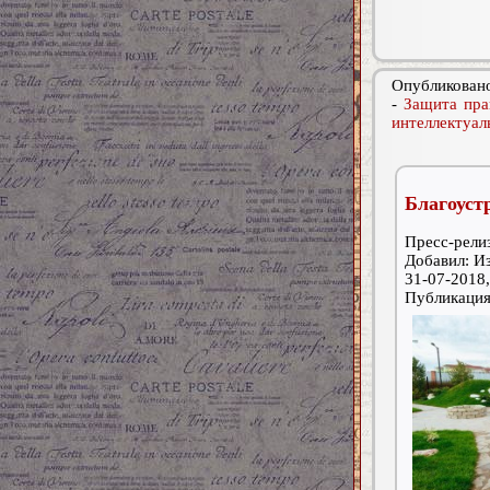
Опубликовано
-
Защита пра
интеллектуал
Благоуст
Пресс-релиз
Добавил: И
31-07-2018,
Публикаци