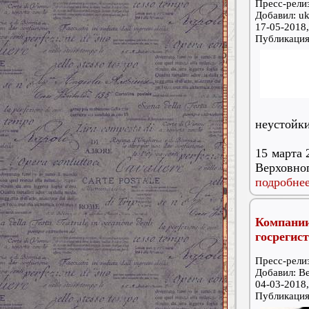
Пресс-релиз
Добавил: uk
17-05-2018,
Публикаци
неустойки
15 марта 
Верховног
подробнее
Компани
госрегис
Пресс-релиз
Добавил: В
04-03-2018,
Публикаци