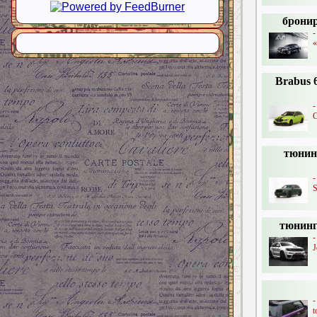
брони
«
Brabus 
-
C
тюнинг
-
S
тюнинг
J
-
t