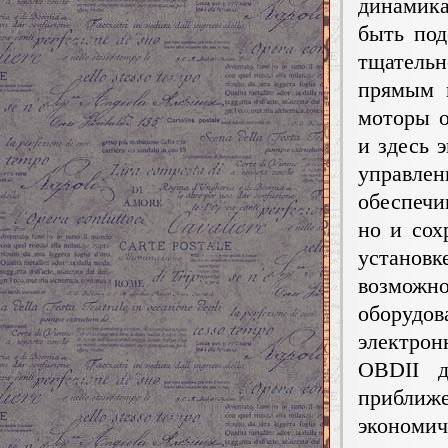
динамик
быть под
тщательн
прямым в
моторы о
и здесь 
управле
обеспечи
но и сох
установ
возмож
оборудо
электро
OBDII д
приближ
экономич