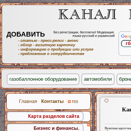
ДОБАВИТЬ
Без регистрации, бесплатно! Модерация.
языки русский и украинский
- статью
- пресс-релиз
- анонс
- обзор
- визитную карточку
- информацию о продукции или услуге
- предложение о сотрудничестве
газобаллонное оборудование
автомобили
брон
Главная
Контакты
rss
Как
Карта разделов сайта
Бизнес и финансы.
Визитная карточка