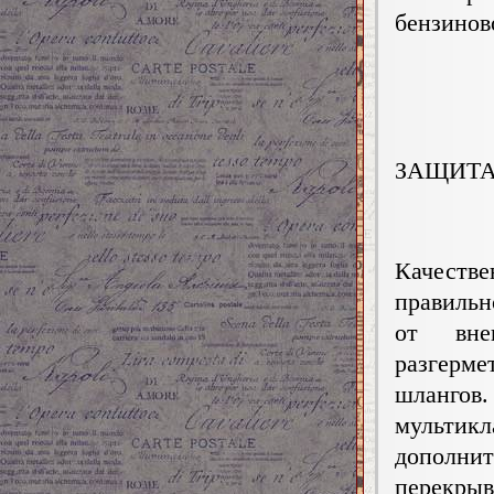
бензинов
ЗАЩИТ
Качестве
правильн
от вне
разгерме
шлангов
мультикл
допол
перекр