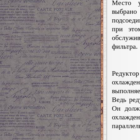
Место у
выбран
подсоеди
при это
обслуж
фильтра.
Редукто
охлажде
выполняе
Ведь ред
Он долж
охлажде
параллел