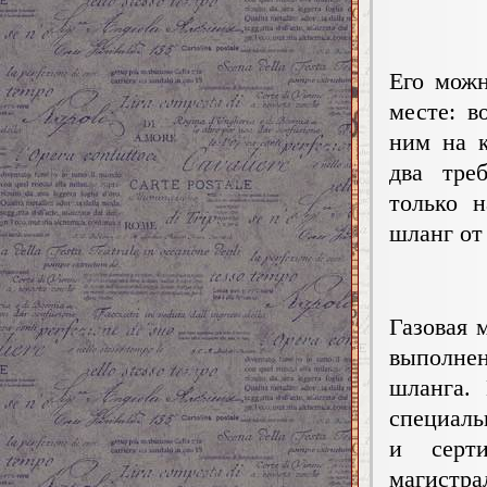
Его можн
месте: в
ним на 
два треб
только н
шланг от
Газовая 
выполнен
шланга.
специаль
и серти
магистр