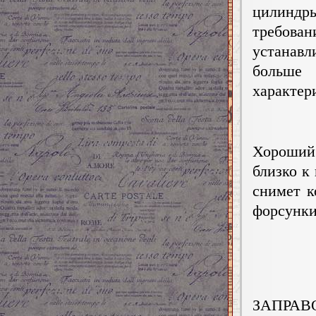
цилиндр
требован
устанавл
больше
характер
Хороший
близко к
снимет к
форсунки
ЗАПРАВ