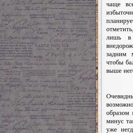
чаще вс
избыточн
планируе
отметить
лишь в
внедоро
задним 
чтобы ба
выше нег
Очевид
возможно
образом 
минус та
уже негд