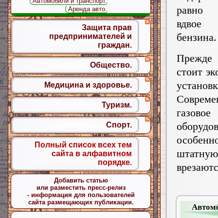
Автомобили и транспорт.
равно 
Аренда авто.
вдвое
Защита прав
бензина.
предпринимателей и
граждан.
Прежде
Общество.
стоит эк
установк
Медицина и здоровье.
Совреме
Туризм.
газовое
оборудо
Спорт.
особенно
Полный список всех тем
штатну
сайта в алфавитном
порядке.
врезают
Добавить статью
или разместить пресс-релиз
- информация для пользователей
сайта размещающих публикации.
Автомо