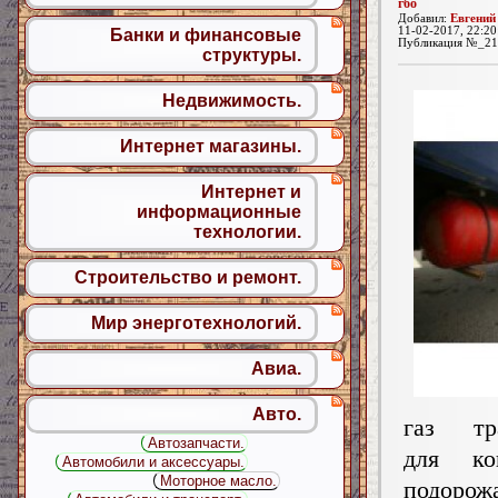
гбо
Добавил:
Евгений
11-02-2017, 22:20
Банки и финансовые
Публикация №_21
структуры.
Недвижимость.
Интернет магазины.
Интернет и
информационные
технологии.
Строительство и ремонт.
Мир энерготехнологий.
Авиа.
Авто.
газ тр
Автозапчасти.
для ко
Автомобили и аксессуары.
Моторное масло.
подорож