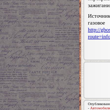
зажигани
Источни
газов
http://gb
route=in
Опубликовано
-
Автомобили