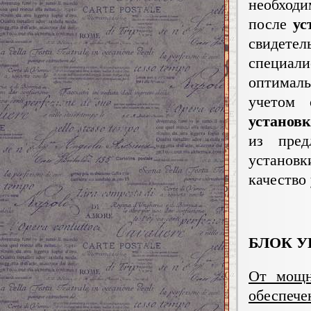
необход
после
ус
свидетел
специа
оптимал
учетом 
установ
из пред
установ
качество
БЛОК У
От мощн
обеспече