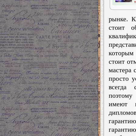
т
рынке. 
стоит о
квалиф
предста
которым
стоит от
мастера 
просто у
всегда 
поэтому
имеют н
дипломов
гарантию
гарантию