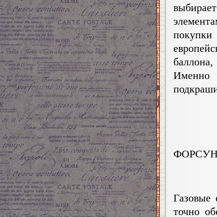
выбирае
элемент
покупк
европейс
баллона,
Именно
подкраши
ФОРСУ
Газовые 
точно об