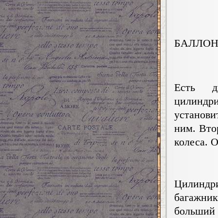
БАЛЛО
Есть д
цилиндр
установи
ним. Вто
колеса. 
Цилиндр
багажник
больший