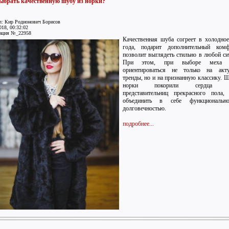
ыбрать качественную шубу из норки?
л: Кир Родионович Борисов
018, 00:32:02
ация №_22958
Качественная шуба согреет в холодно
года, подарит дополнительный ком
позволит выглядеть стильно в любой си
При этом, при выборе меха 
ориентироваться не только на акту
тренды, но и на признанную классику. 
норки покорили сердца м
представительниц прекрасного пола,
объединить в себе функциональн
долговечностью.
подробнее...