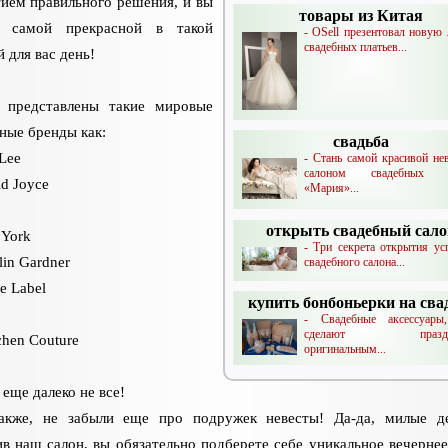
ием правильного решения, и вы
товары из Китая
е самой прекрасной в такой
- OSell презентовал новую
свадебных платьев...
 для вас день!
 представлены такие мировые
ные бренды как:
свадьба
 Lee
- Стань самой красивой не
салоном свадебных п
ld Joyce
«Мария»...
открыть свадебный сал
a York
- Три секрета открытия ус
lin Gardner
свадебного салона...
te Label
купить бонбоньерки на сва
- Свадебные аксессуары
сделают праздно
ychen Couture
оригинальным...
 еще далеко не все!
акже, не забыли еще про подружек невесты! Да-да, милые д
в наш салон, вы обязательно подберете себе уникальное вечернее