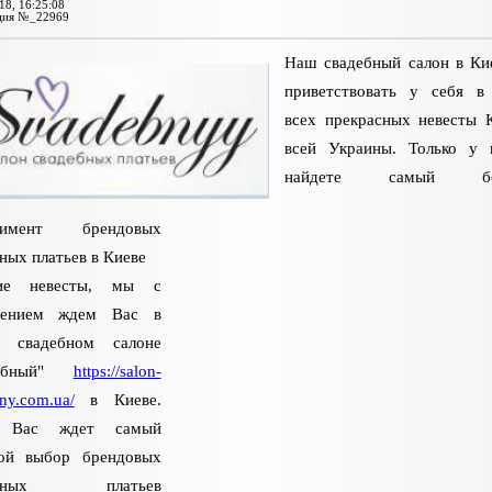
18, 16:25:08
ция №_22969
Наш свадебный салон в Ки
приветствовать у себя в
всех прекрасных невесты 
всей Украины. Только у 
найдете самый бо
ртимент брендовых
ных платьев в Киеве
гие невесты, мы с
пением ждем Вас в
 свадебном салоне
дебный"
https://salon-
ny.com.ua/
в Киеве.
ь Вас ждет самый
ой выбор брендовых
ебных платьев