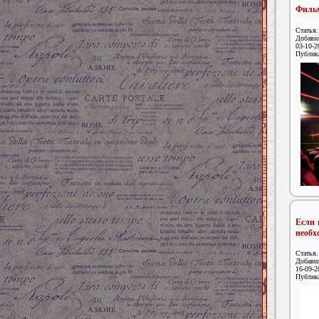
Фильм
Статья.
Добави
03-10-2
Публик
Если 
необх
Статья.
Добави
16-09-2
Публик