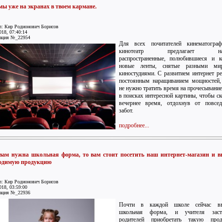
ы уже на экранах в твоем кармане.
л: Кир Родионович Борисов
018, 07:40:14
ация №_22954
Для всех почитателей кинематогра
кинотеатр предлагает наи
распространенные, полюбившиеся и к
новые ленты, снятые разными ми
киностудиями. С развитием интернет ре
постоянным наращиванием мощностей,
не нужно тратить время на прочесывание
в поисках интересной картины, чтобы ск
вечернее время, отдохнув от повсед
забот.
подробнее...
вам нужна школьная форма, то вам стоит посетить наш интернет-магазин и в
одимую продукцию
л: Кир Родионович Борисов
018, 03:59:00
ация №_22936
Почти в каждой школе сейчас вв
школьная форма, и учителя заст
родителей приобретать такую прод