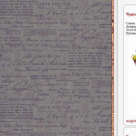
Чудес
Статья.
Добави
10-10-2
Публик
подроб