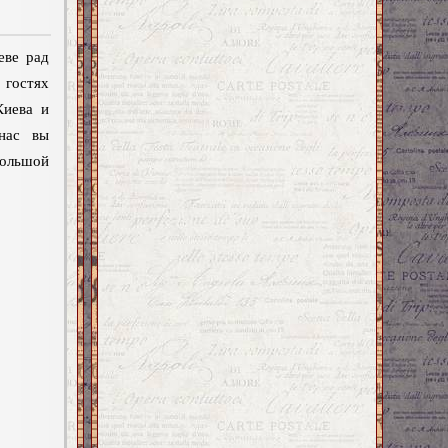
еве рад
 гостях
Киева и
нас вы
льшой