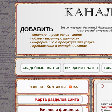
ДОБАВИТЬ
Без регистрации, бесплатно! Модерация
языки русский и украински
- статью
- пресс-релиз
- анонс
- обзор
- визитную карточку
- информацию о продукции или услуге
- предложение о сотрудничестве
свадебные платья
вечерние платья
тов
Главная
Контакты
rss
Карта разделов сайта
Визитная
свадебн
Бизнес и финансы.
Добавил