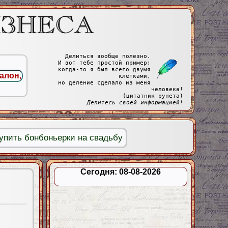
Делиться вообще полезно.
И вот тебе простой пример:
когда-то я был всего двумя
клетками,
но деление сделало из меня
человека!
(цитатник рунета)
Делитесь своей информацией!
упить бонбоньерки на свадьбу
Сегодня: 08-08-2026