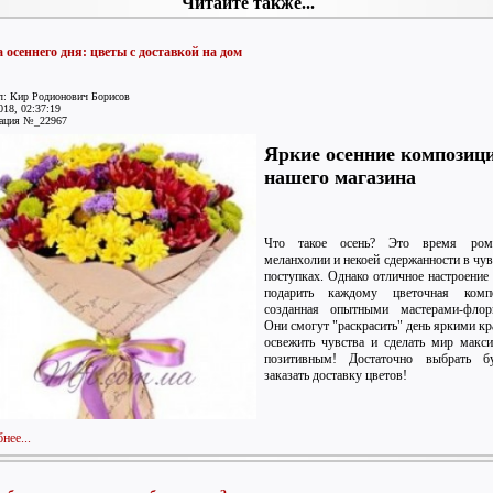
Читайте также...
а осеннего дня: цветы с доставкой на дом
л: Кир Родионович Борисов
018, 02:37:19
ация №_22967
Яркие осенние композиц
нашего магазина
Что такое осень? Это время рома
меланхолии и некоей сдержанности в чув
поступках. Однако отличное настроение
подарить каждому цветочная компо
созданная опытными мастерами-флори
Они смогут "раскрасить" день яркими кр
освежить чувства и сделать мир макс
позитивным! Достаточно выбрать б
заказать доставку цветов!
нее...