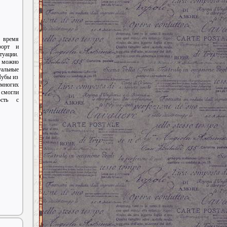
е время
форт и
туации.
можно
альные
Шубы из
ногих
 смогли
ость с