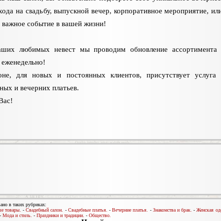
хода на свадьбу, выпускной вечер, корпоративное мероприятие, ил
 важное событие в вашей жизни!
аших любимых невест мы проводим обновление ассортимента 
 еженедельно!
оне, для новых и постоянных клиентов, присутствует услуга
ных и вечерних платьев.
Вас!
ано в таких рубриках:
е товары.
-
Свадебный салон.
-
Свадебные платья.
-
Вечерние платья.
-
Знакомства и брак.
-
Женская од
-
Мода и стиль.
-
Праздники и традиции.
-
Общество.