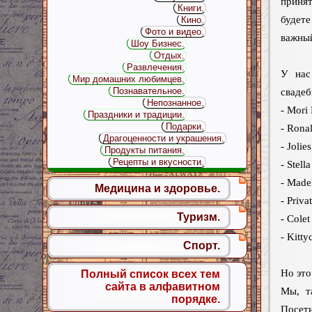
принят
Книги.
будет
Кино.
Фото и видео.
важный
Шоу Бизнес.
Отдых.
Развлечения.
У нас
Мир домашних любимцев.
Познавательное.
свадеб
Непознанное.
- Mori
Праздники и традиции.
Подарки.
- Rona
Драгоценности и украшения.
- Jolies
Продукты питания.
Рецепты и вкусности.
- Stell
- Made
Медицина и здоровье.
- Priva
Туризм.
- Colet
- Kitt
Спорт.
Но это
Полный список всех тем
сайта в алфавитном
Мы, т
порядке.
Посети