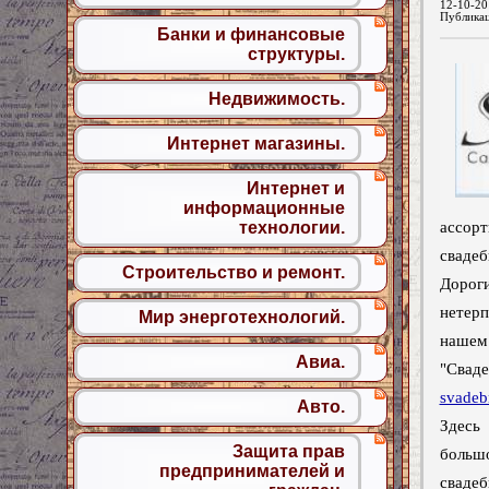
12-10-20
Публика
Банки и финансовые
структуры.
Недвижимость.
Интернет магазины.
Интернет и
информационные
ассо
технологии.
свадеб
Строительство и ремонт.
Доро
нетер
Мир энерготехнологий.
нашем
Авиа.
"Сва
svadeb
Авто.
Здес
Защита прав
больш
предпринимателей и
свад