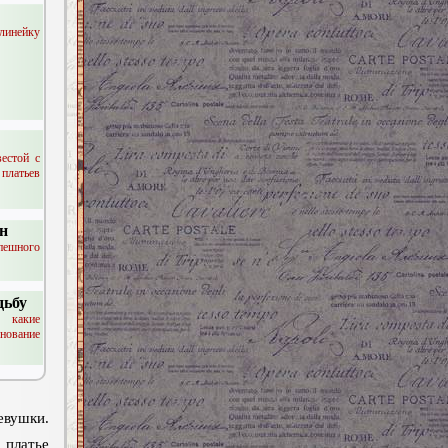
 линейку
вестой с
латьев
он
пешного
дьбу
, какие
вание
евушки.
 платье