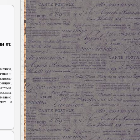
ии от
нтики,
ствах и
 сможет
зиция,
стами.
асками,
имально
укет и