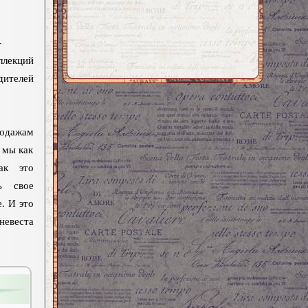
-
ллекций
телей
дажам
 мы как
ак это
ь свое
. И это
евеста