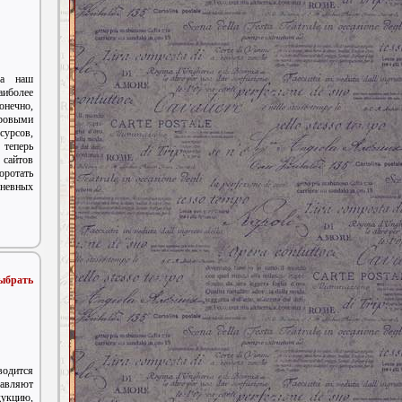
фа наш
более
онечно,
ровыми
сурсов,
 теперь
 сайтов
оротать
невных
ыбрать
одится
авляют
укцию,