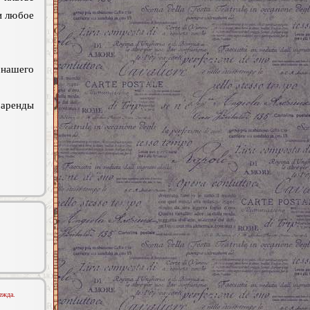
и любое
нашего
 аренды
ежда.