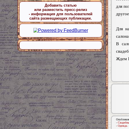
Добавить статью
для по
или разместить пресс-релиз
другое
- информация для пользователей
сайта размещающих публикации.
Для н
салона
В сал
свадеб
Ждем 
Опубликов
-
Свадебны
-
Одежда.