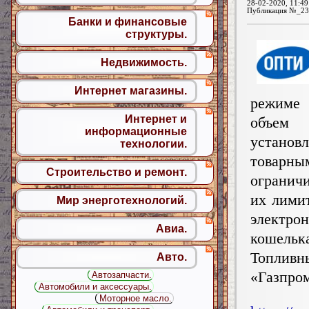
28-02-2020, 11:49
Публикация №_23
Банки и финансовые
структуры.
Недвижимость.
Интернет магазины.
режиме
Интернет и
объем 
информационные
установ
технологии.
товарны
Строительство и ремонт.
огранич
их лими
Мир энерготехнологий.
электро
Авиа.
кошельк
Топлив
Авто.
«Газпр
Автозапчасти.
Автомобили и аксессуары.
Моторное масло.