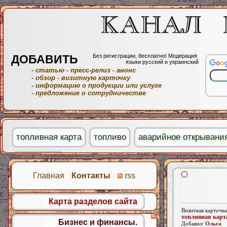
ДОБАВИТЬ
Без регистрации, бесплатно! Модерация.
языки русский и украинский
- статью
- пресс-релиз
- анонс
- обзор
- визитную карточку
- информацию о продукции или услуге
- предложение о сотрудничестве
топливная карта
топливо
аварийное открывани
Volvo XC90
Главная
Контакты
rss
Карта разделов сайта
Визитная карточка
топливная карт
Бизнес и финансы.
Добавил:
Ольга