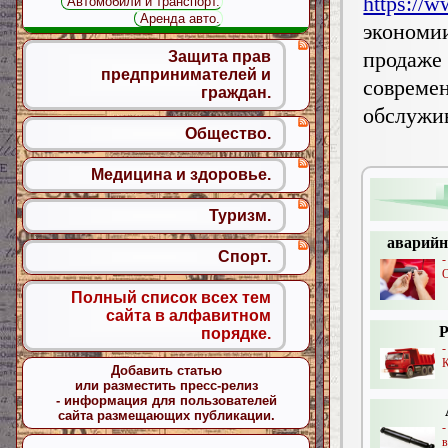
https://w
Автомобили и транспорт.
Аренда авто.
экономи
продаж
Защита прав
предпринимателей и
совреме
граждан.
обслужи
Общество.
Медицина и здоровье.
Туризм.
аварийн
Спорт.
-
О
Полный список всех тем
сайта в алфавитном
Р
порядке.
К
Добавить статью
или разместить пресс-релиз
- информация для пользователей
сайта размещающих публикации.
-
в