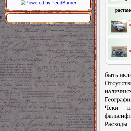
растам
-
и
в
быть вкл
Отсутст
наличных
Географи
Чеки н
фальсиф
Расходы