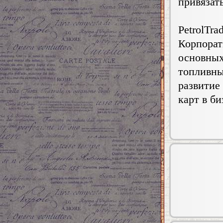
привязат
PetrolTr
Корпора
основны
топливны
развитие
карт в б