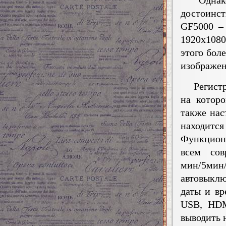
Однако п
достоинс
GF5000 –
1920х1080
этого бол
изображен
Регистра
на котор
также нас
находится
Функцион
всем сов
мин/5мин
автовыкл
даты и вр
USB, HDM
выводить 