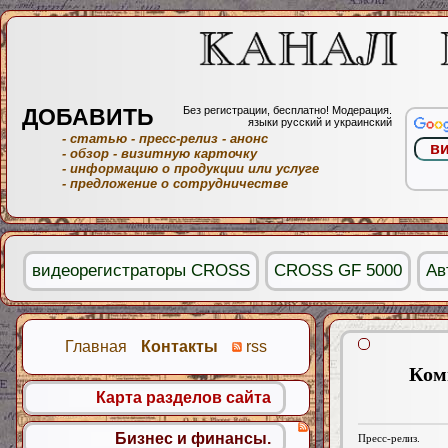
ДОБАВИТЬ
Без регистрации, бесплатно! Модерация.
языки русский и украинский
- статью
- пресс-релиз
- анонс
- обзор
- визитную карточку
- информацию о продукции или услуге
- предложение о сотрудничестве
видеорегистраторы CROSS
CROSS GF 5000
Ав
Главная
Контакты
rss
Ком
Карта разделов сайта
Бизнес и финансы.
Пресс-релиз.