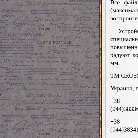
Все файл
(максима
воспроизв
Устройст
специал
повышенн
радуют к
мм.
TM CROS
Украина, 
+38
(044)3833
+38
(044)3834