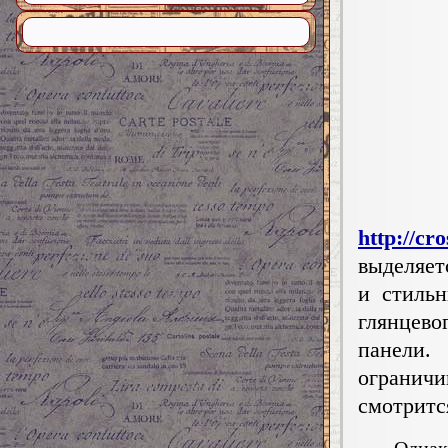
http://cr
выделяет
и стиль
глянцево
панели.
огранич
смотритс