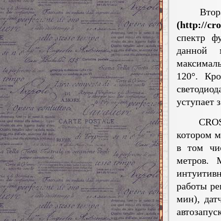
Вторая 
(http://cr
спектр ф
данной 
максималь
120°. Кр
светодиод
уступает 
CROSS G
котором м
в том чи
метров. 
интуитив
работы ре
мин), дат
автозапуск