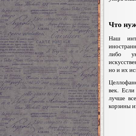
Что нуж
Наш инт
иностранн
либо ук
искусстве
но и их ис
Целлофан
век. Есл
лучше вс
корзины и