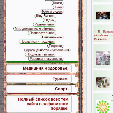
Книги.
Кино.
Фото и видео.
Р
Шоу Бизнес.
Отдых.
Развлечения.
Мир домашних любимцев.
- В Британ
Познавательное.
английских т
Непознанное.
Валентина ...
Праздники и традиции.
Подарки.
Драгоценности и украшения.
-
Продукты питания.
Рецепты и вкусности.
Медицина и здоровье.
-
Туризм.
Спорт.
Полный список всех тем
-
сайта в алфавитном
порядке.