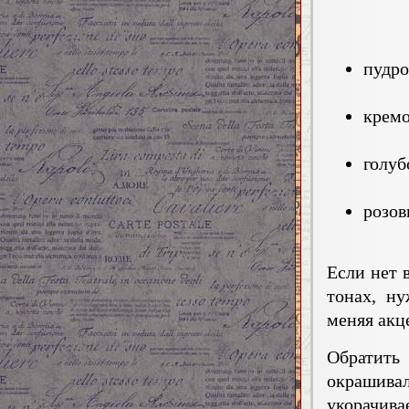
пудро
крем
голуб
розов
Если нет 
тонах, н
меняя акц
Обратить
окрашивал
укорачива