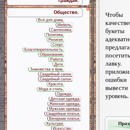
граждан.
Общество.
Чтобы 
Всё для дома.
качеств
Мебель.
буке
Сантехника.
Политика.
адекват
Религия.
Спорт.
предлаг
Благотворительность.
посет
Образование.
Работа.
лавк
Дети.
Знакомства и брак.
приложил
Свадебный салон.
ошибки 
Свадебный салон.
Красота.
вывести
Мода и стиль.
Одежда.
уровень.
Детская одежда.
Женская одежда.
Мужская одежда.
Свадебные платья.
Вечерние платья.
Праз
Культура.
Искусство.