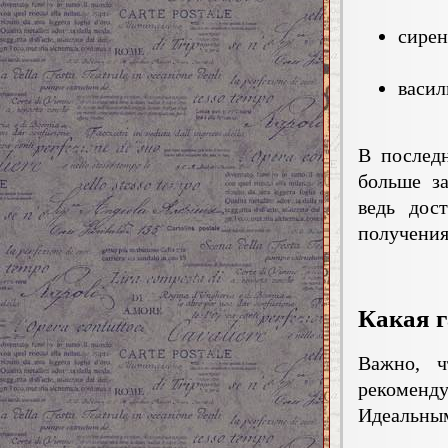
сирен
васил
В последн
больше за
ведь дос
получения
Какая г
Важно, 
рекоменд
Идеальным