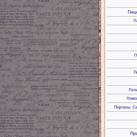
Пище
П
П
П
Полы
Помощ
Порталы. Се
Пра