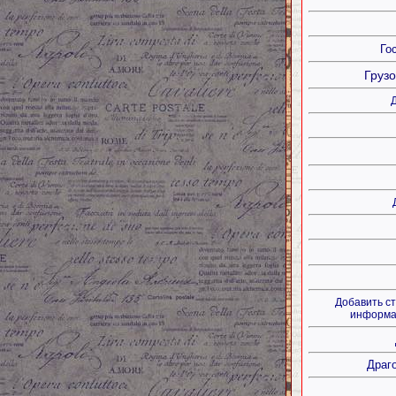
Го
Грузо
Д
Добавить ст
информац
Драг