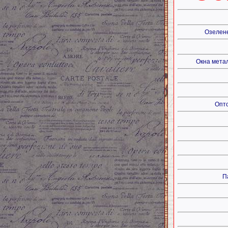
Озелен
Окна мета
Опто
П