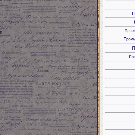
П
Проек
Промы
П
Пр