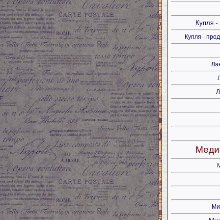
Купля -
Купля - про
Ла
Л
Меди
Ми