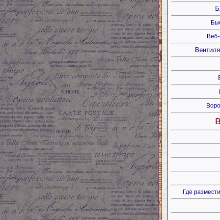
Б
Бы
Веб-
Вентиля
Воро
В
Где размести