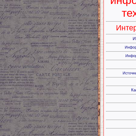
инф
те
Интер
И
Инфор
Инфор
Источн
Ка