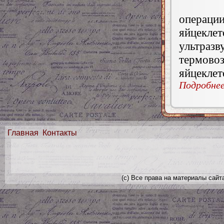
операц
яйцекл
ультр
термов
яйцеклет
Подробнее.
Главная
Контакты
(с) Все права на материалы сайт