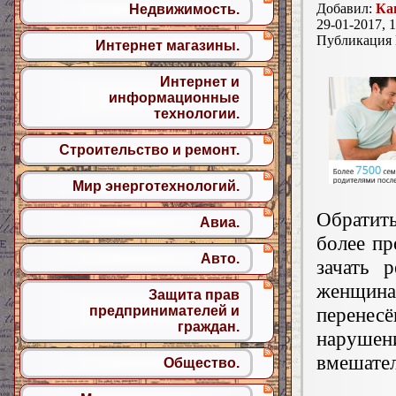
Добавил:
Ка
Недвижимость.
29-01-2017, 1
Публикация
Интернет магазины.
Интернет и
информационные
технологии.
Строительство и ремонт.
Мир энерготехнологий.
Обратить
Авиа.
более п
Авто.
зачать 
женщин
Защита прав
предпринимателей и
перене
граждан.
нарушен
вмешател
Общество.