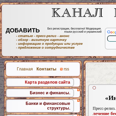
ДОБАВИТЬ
Без регистрации, бесплатно! Модерация.
языки русский и украинский
- статью
- пресс-релиз
- анонс
- обзор
- визитную карточку
- информацию о продукции или услуге
- предложение о сотрудничестве
Главная
Контакты
rss
Карта разделов сайта
Бизнес и финансы.
«Ин
Банки и финансовые
структуры.
Пресс-релиз.
лечение бе