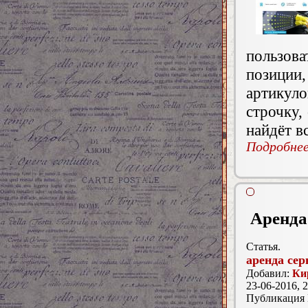
пользов
позиции,
артикуло
строчку,
найдёт в
Подробнее.
Аренда
Статья.
аренда сер
Добавил:
Ки
23-06-2016, 2
Публикация