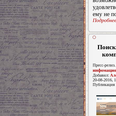
удовлетв
ему не п
Подробнее.
Поиск 
ком
Пресс-релиз.
инфомацио
Добавил:
Ал
20-08-2016, 1
Публикация