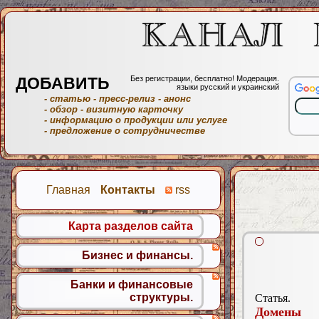
ДОБАВИТЬ
Без регистрации, бесплатно! Модерация.
языки русский и украинский
- статью
- пресс-релиз
- анонс
- обзор
- визитную карточку
- информацию о продукции или услуге
- предложение о сотрудничестве
Главная
Контакты
rss
Карта разделов сайта
Бизнес и финансы.
Банки и финансовые
структуры.
Статья.
Домены