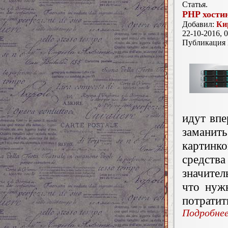
Статья.
PHP хостин
Добавил:
Ки
22-10-2016, 0
Публикация
идут впе
заманить
картинк
средст
значител
что нуж
потратит
Подробнее.