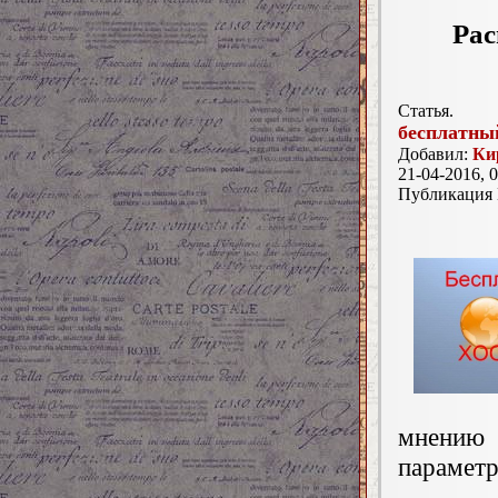
Рас
Статья.
бесплатны
Добавил:
Ки
21-04-2016, 0
Публикация
мнению 
параметр