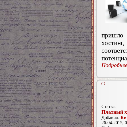
пришло
хостин
соотве
потенциа
Подробнее.
Статья.
Платный х
Добавил:
Ки
26-04-2015, 0