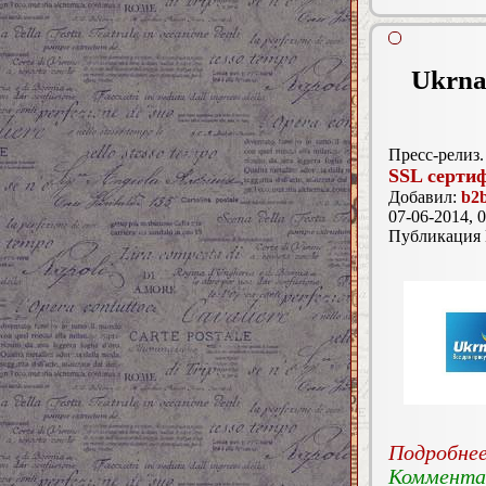
Ukrna
Пресс-релиз.
SSL серти
Добавил:
b2b
07-06-2014, 0
Публикация
Подробнее.
Комментар