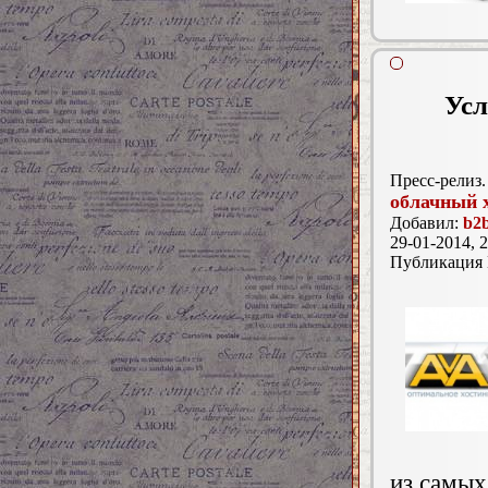
Усл
Пресс-релиз.
облачный 
Добавил:
b2b
29-01-2014, 2
Публикация
из самых