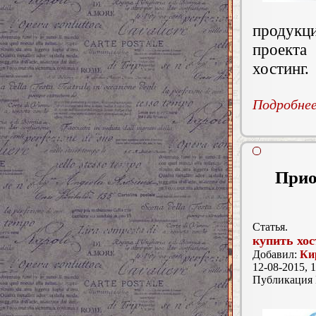
продукци
проекта
хостинг.
Подробнее.
Прио
Статья.
купить хос
Добавил:
Ки
12-08-2015, 1
Публикация