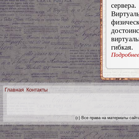
сервера.
Виртуал
физическ
достоин
виртуал
гибкая.
Подробнее.
Главная
Контакты
(с) Все права на материалы сайт