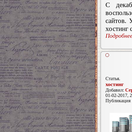
С дека
восполь
сайтов. 
хостинг 
Подробнее.
Статья.
хостинг
Добавил:
Се
01-02-2017, 2
Публикация