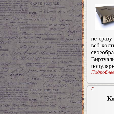
не сразу
веб-хо
своеобра
Виртуаль
популярн
Подробнее.
Ко