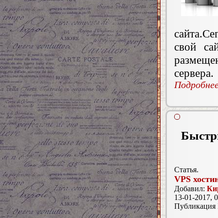
сайта.Се
свой са
размеще
сервера.
Подробнее.
Быстр
Статья.
VPS хости
Добавил:
Ки
13-01-2017, 0
Публикация