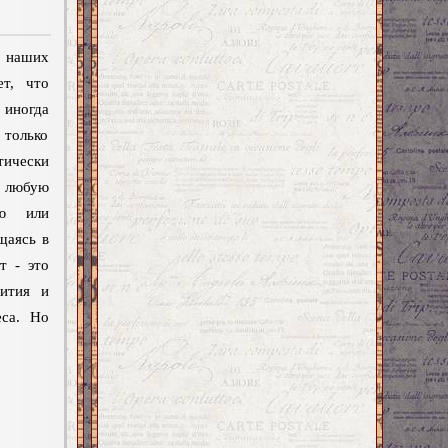
 наших
ет, что
иногда
 только
тически
любую
ию или
щаясь в
т - это
вития и
еса. Но