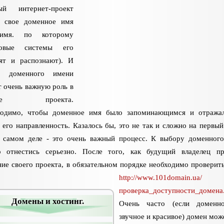
ый интернет-проект
т свое доменное имя
имя. по которому
ковые системы его
ят и распознают). И
р доменного имени
т очень важную роль в
ехе проекта.
ходимо, чтобы доменное имя было запоминающимся и отражал
, его направленность. Казалось бы, это не так и сложно на первый 
 самом деле - это очень важный процесс. К выбору доменног
 отнестись серьезно. После того, как будущий владелец п
ние своего проекта, в обязательном порядке необходимо проверит
http://www.101domain.ua/
проверка_доступности_домена
Домены и хостинг.
Очень часто (если доменн
звучное и красивое) домен мож