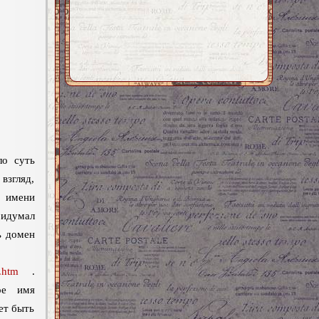
о суть
взгляд,
о имени
ридумал
ь домен
.htm
.
ое имя
ет быть