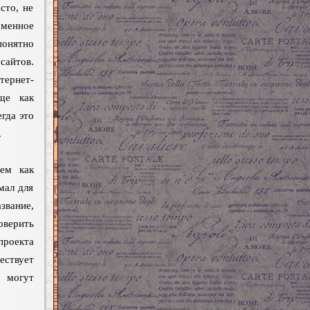
сто, не
менное
понятно
айтов.
тернет-
ище как
гда это
.
тем как
мал для
вание,
оверить
проекта
ествует
 могут