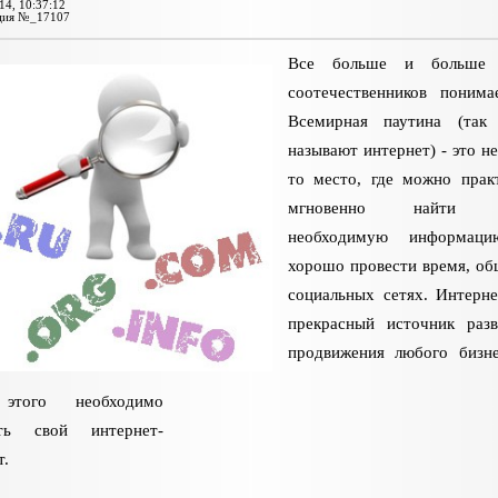
14, 10:37:12
ция №_17107
Все больше и больше
соотечественников понима
Всемирная паутина (так 
называют интернет) - это не
то место, где можно прак
мгновенно найти 
необходимую информац
хорошо провести время, об
социальных сетях. Интерне
прекрасный источник раз
продвижения любого бизн
этого необходимо
ать свой интернет-
т.