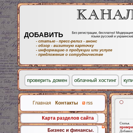
ДОБАВИТЬ
Без регистрации, бесплатно! Модерация
языки русский и украински
- статью
- пресс-релиз
- анонс
- обзор
- визитную карточку
- информацию о продукции или услуге
- предложение о сотрудничестве
проверить домен
облачный хостинг
куп
Главная
Контакты
rss
Карта разделов сайта
Статья.
провери
Бизнес и финансы.
Добавил