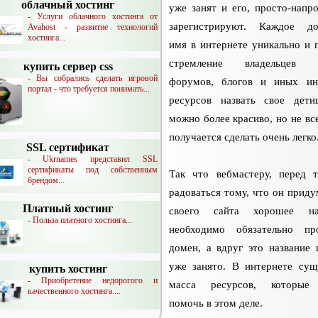
облачный хостинг
уже занят и его, просто-напро
- Услуги облачного хостинга от
зарегистрируют. Каждое до
Avahost - развитие технологий
хостинга...
имя в интернете уникально и 
стремление владельцев с
купить сервер css
- Вы собрались сделать игровой
форумов, блогов и иных ин
портал - что требуется понимать...
ресурсов назвать свое дет
можно более красиво, но не все
получается сделать очень легко
SSL сертификат
- Ukrnames представил SSL
сертификаты под собственным
Так что вебмастеру, перед 
брендом...
радоваться тому, что он приду
Платный хостинг
своего сайта хорошее наз
- Польза платного хостинга...
необходимо обязательно пр
домен, а вдруг это название 
уже занято. В интернете сущ
купить хостинг
- Приобретение недорогого и
масса ресурсов, которые
качественного хостинга....
помочь в этом деле.