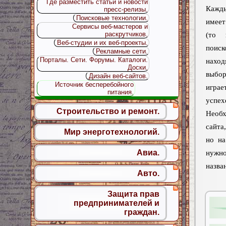
Где разместить статьи и новости
Кажд
пресс-релизы.
Поисковые технологии.
имее
Сервисы веб-мастеров и
раскрутчиков.
(то 
Веб-студии и их веб-проекты.
поис
Рекламные сети.
Порталы. Сети. Форумы. Каталоги.
наход
Доски.
выбо
Дизайн веб-сайтов.
Источник бесперебойного
играе
питания.
усп
Строительство и ремонт.
Необ
сайта
Мир энерготехнологий.
но на
Авиа.
нужно
назва
Авто.
Защита прав
предпринимателей и
граждан.