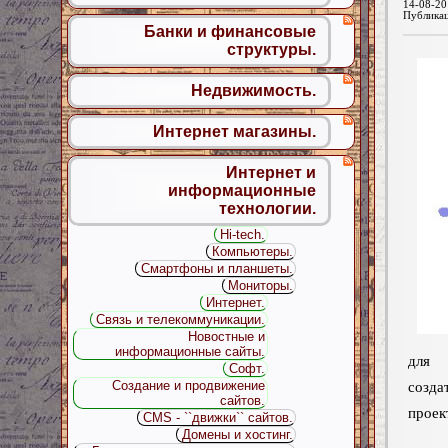
14-08-20
Публика
Банки и финансовые
структуры.
Недвижимость.
Интернет магазины.
Интернет и
информационные
технологии.
Hi-tech.
Компьютеры.
Смартфоны и планшеты.
Мониторы.
Интернет.
Связь и телекоммуникации.
Новостные и
информационные сайты.
для 
Софт.
Создание и продвижение
созд
сайтов.
проек
CMS - ``движки`` сайтов.
Домены и хостинг.