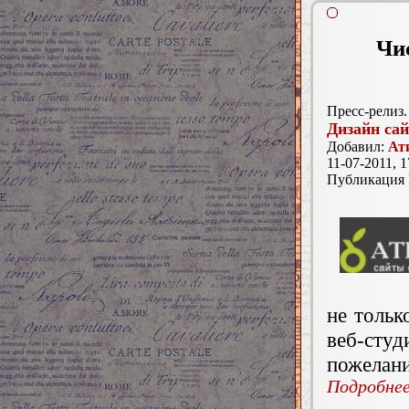
Чис
Пресс-релиз.
Дизайн са
Добавил:
Ат
11-07-2011, 1
Публикация
не тольк
веб-сту
пожелани
Подробнее.