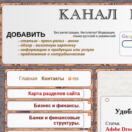
ДОБАВИТЬ
Без регистрации, бесплатно! Модерация.
языки русский и украинский
- статью
- пресс-релиз
- анонс
- обзор
- визитную карточку
- информацию о продукции или услуге
- предложение о сотрудничестве
Главная
Контакты
rss
Карта разделов сайта
Бизнес и финансы.
Удоб
Банки и финансовые
структуры.
Статья.
Adobe Dre