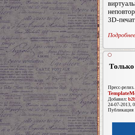
виртуа
неповто
3D-печат
Подробнее.
Только 
Пресс-релиз.
TemplateMo
Добавил:
b2b
24-07-2013, 0
Публикация