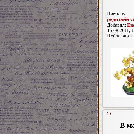
Новость.
редизайн с
Добавил:
Ек
15-08-2011, 1
Публикация
В м