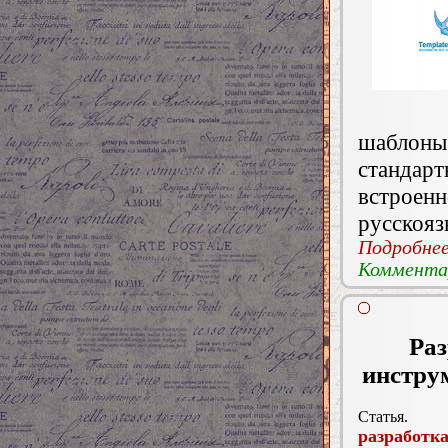
шаблоны 
станда
встрое
русскояз
Подробнее.
Комментар
Раз
инстру
Статья.
разработк