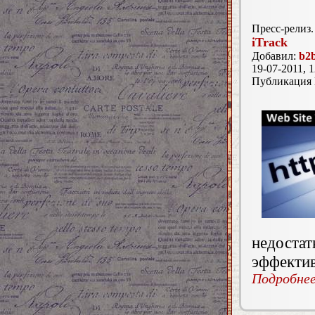
Пресс-релиз.
iTrack
Добавил:
b2b
19-07-2011, 1
Публикация
недоста
эффектив
Подробнее.