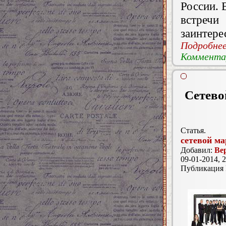
России. 
встре
заинтере
Подробнее.
Комментар
Сетево
Статья.
сетевой ма
Добавил:
Ве
09-01-2014, 2
Публикация