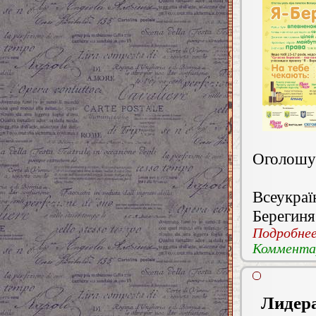
Оголошу
Всеукра
Берегиня
Подробнее.
Комментар
Лидера