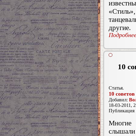
известны
«Стиль
танцева
другие.
Подробнее.
10 со
Статья.
10 советов
Добавил:
Во
18-03-2011, 2
Публикация
Многие 
слышали 