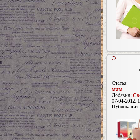
Статья.
млм
Добавил:
Св
07-04-2012, 1
Публикация