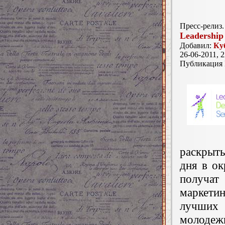
Пресс-релиз.
Leadership
Добавил:
Ку
26-06-2011, 2
Публикация
раскрыть
дня в о
получат
маркети
лучших 
молоде