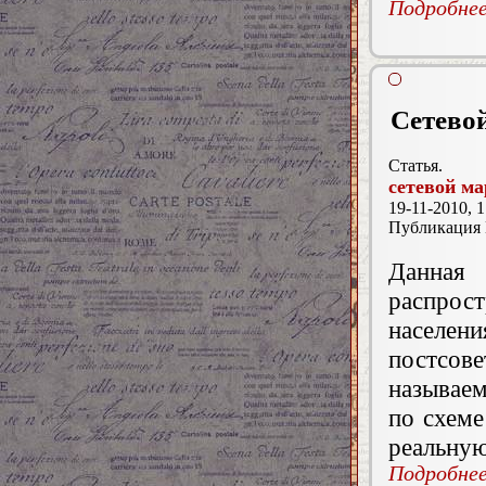
Подробнее.
Сетево
Статья.
сетевой ма
19-11-2010, 1
Публикация
Данна
распрос
населе
постсо
называе
по схеме
реальную
Подробнее.