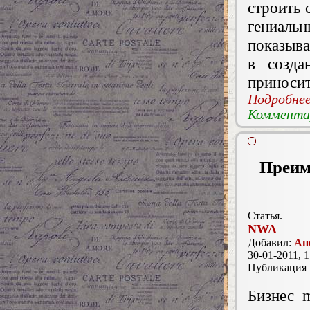
строить 
гениал
показыва
в созда
приносит
Подробнее.
Комментар
Преим
Статья.
NWA
Добавил:
Ап
30-01-2011, 1
Публикация
Бизнес 