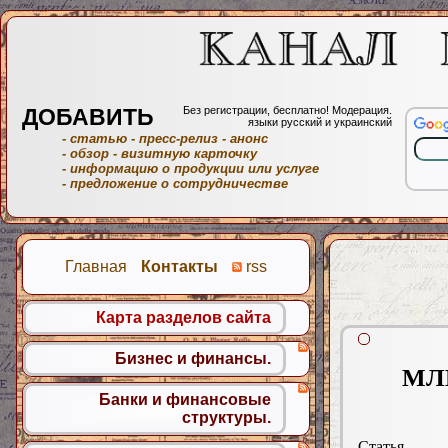
ДОБАВИТЬ
Без регистрации, бесплатно! Модерация.
языки русский и украинский
- статью
- пресс-релиз
- анонс
- обзор
- визитную карточку
- информацию о продукции или услуге
- предложение о сотрудничестве
Главная
Контакты
rss
Карта разделов сайта
Бизнес и финансы.
МЛМ
Банки и финансовые
структуры.
Статья.