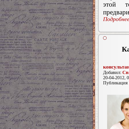
этой т
предвари
Подробнее.
К
консульта
Добавил:
Св
20-04-2012, 0
Публикация