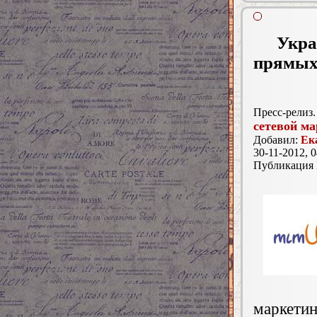
Укра
прямых
Пресс-релиз.
сетевой ма
Добавил:
Ек
30-11-2012, 0
Публикация
маркети