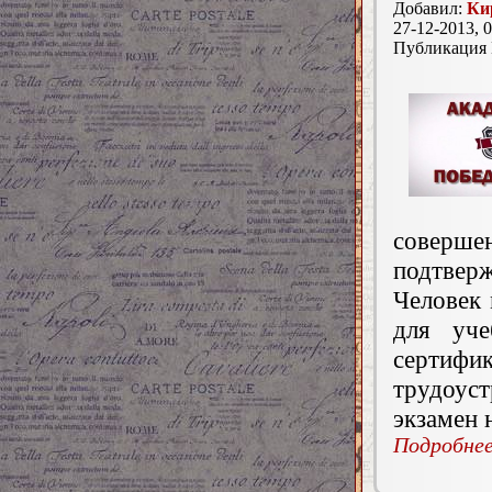
Добавил:
Ки
27-12-2013, 0
Публикация
совер
подтвер
Человек 
для уче
сертиф
трудоус
экзамен 
Подробнее.