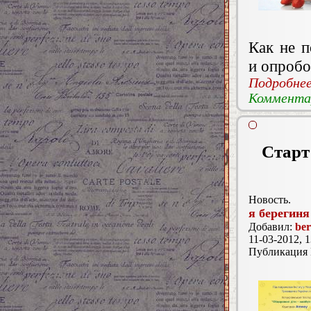
Как не 
и опробо
Подробнее.
Комментар
Старт
Новость.
я берегиня
Добавил:
ber
11-03-2012, 1
Публикация