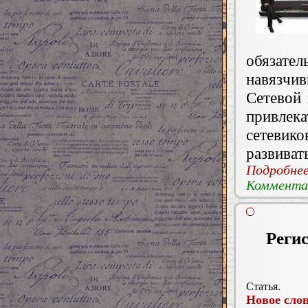
обязател
навязчив
Сетевой 
привлек
сетевико
развиват
Подробнее.
Комментар
Регис
Статья.
Новое слов