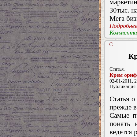
маркетин
30тыс. н
Мега биз
Подробнее.
Комментар
Кр
Статья.
Крем ориф
02-01-2011, 2
Публикация
Статья о
прежде в
Самые п
понять 
ведется 