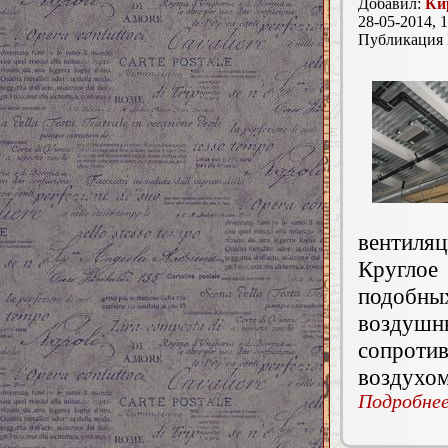
Добавил:
Ки
28-05-2014, 1
Публикация
вентиля
Круглое
подобны
воздуш
сопротив
воздухом
Подробнее.