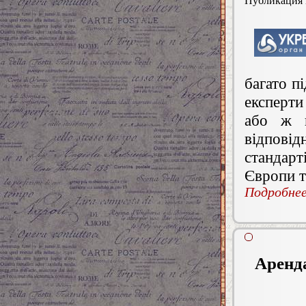
Публикация
багато п
експерти
або ж н
відпові
стандар
Європи та
Подробнее.
Аренд