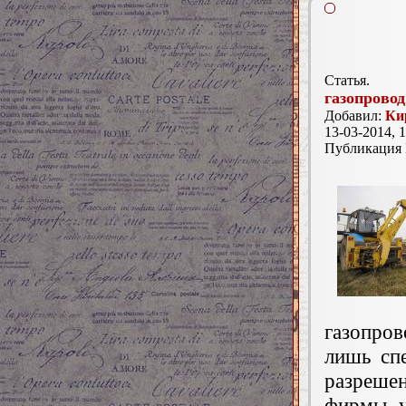
Статья.
газопровод
Добавил:
Ки
13-03-2014, 1
Публикация
газопро
лишь сп
разреше
фирмы, у