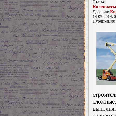
Статья.
Коленчаты
Добавил:
Ки
14-07-2014, 0
Публикация
строите
сложны
выполн
соврем