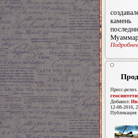
создава
камень 
послед
Муаммаро
Подробнее.
Прод
Пресс-релиз.
геосинтет
Добавил:
Ив
12-08-2016, 2
Публикация