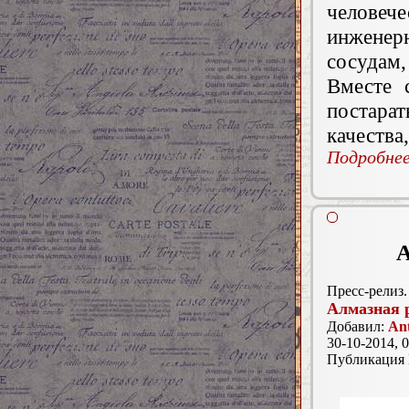
человеч
инжене
сосудам
Вместе 
постарат
качества
Подробнее.
А
Пресс-релиз.
Алмазная 
Добавил:
Ant
30-10-2014, 0
Публикация