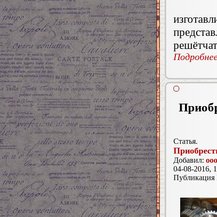
изгота
предст
решётчат
Подробнее.
Приобр
Статья.
Приобрести
Добавил:
oo
04-08-2016, 1
Публикация