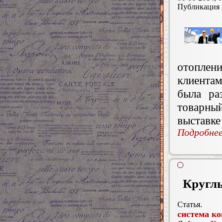
Публикация
отоплен
клиента
была ра
товарны
выставке
Подробнее.
Круглы
Статья.
система к