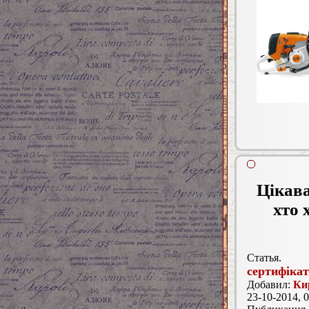
Цікава
хто 
Статья.
сертифікат
Добавил:
Ки
23-10-2014, 0