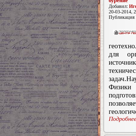
бурение
Добавил:
Иг
20-03-2014, 2
Публикация
геотехн
для ор
источни
техничес
задач.Н
Физики 
подгото
позвол
геологич
Подробнее.