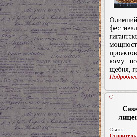
Олимпий
фестивал
гигантс
мощност
проекто
кому по
щебня, г
Подробнее.
Сво
лицен
Статья.
Строитель