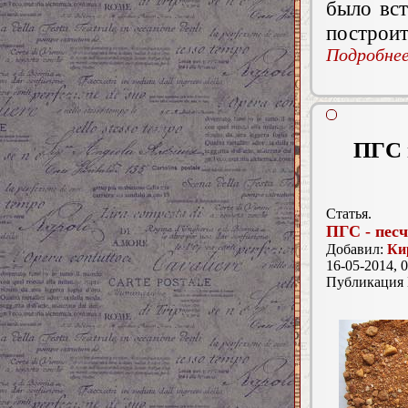
было вст
построи
Подробнее.
ПГС 
Статья.
ПГС - песч
Добавил:
Ки
16-05-2014, 0
Публикация