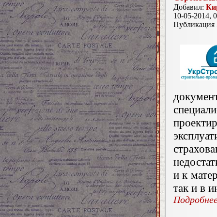
Добавил:
Ки
10-05-2014, 0
Публикация
докуме
специали
проект
эксплу
страхо
недостат
и к мате
так и в 
Подробнее.