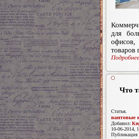
Коммерч
для бол
офисов,
товаров 
Подробнее.
Что т
Статья.
вантовые 
Добавил:
Ки
10-06-2014, 1
Публикация