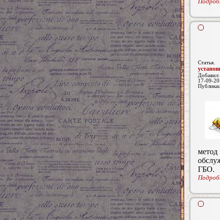
Подробн
Статья.
установ
Добавил
17-09-20
Публика
метод
обслу
ГБО.
Подробн