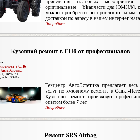
проведения плановых мероприятий 
оригинальные [b]запчасти для ЮМЗ[/b], 
можно приобрести по привлекательным ц
доставкой по адресу в нашем интернет-мага
Подробнее...
Кузовной ремонт в СПб от профессионалов
лиз.
й ремонт в СПб
:
АвтоЭстетика
21, 16:47:54
ция №_23409
Техцентр АвтоЭстетика предлагает весь
услуг по кузовному ремонту в Санкт-Пете
Кузовной ремонт производят профессио
опытом более 7 лет.
Подробнее...
Ремонт SRS Airbag