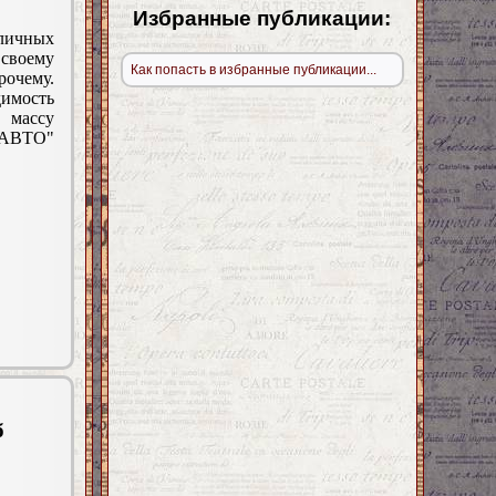
Избранные публикации:
зличных
своему
Как попасть в избранные публикации...
очему.
димость
 массу
 АВТО"
б