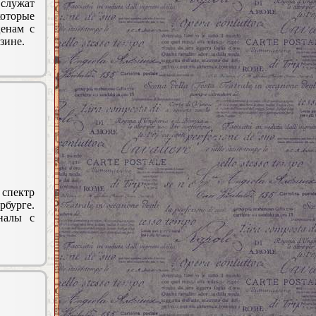
служат
которые
енам с
зине.
 спектр
рбурге.
налы с