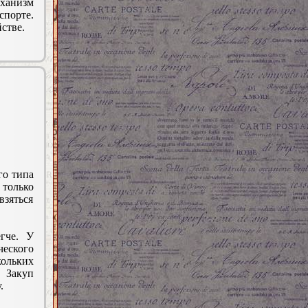
еханизм
спорте.
стве.
го типа
только
взяться
гче. У
еского
ольких
 Закуп
.