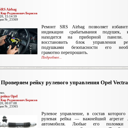
SRS Airbag
:
Кир Родионович Борисов
20, 15:14:59
ция №_23369
Ремонт SRS Airbag позволяет избавит
индикации срабатывания подушек, к
находится на приборной панели. 
восстановить блок управления ре
подушками безопасности его необ
грамотно перепрошить.
Подробнее...
Проверяем рейку рулевого управления Opel Vectra
лиз.
 рейка Opel
:
Кир Родионович Борисов
20, 00:07:08
ция №_23365
Рулевое управление, в состав которого
рулевая рейка — важнейший агрегат 
автомобиля. Любые его поломки 