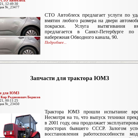
:
СТО Автоблеск
21, 12:49:30
ция №_23477
СТО Автоблеск предлагает услуги по уд
вмятин любого размера на двери автомоб
покраски. Услуга вытягивания вм
предлагается в Санкт-Петербурге по 
набережная Обводного канала, 90.
Подробнее...
Запчасти для трактора ЮМЗ
ти для ЮМЗ
:
Кир Родионович Борисов
21, 00:11:25
ция №_23450
Трактора ЮМЗ прошли испытание вре
Несмотря на то, что выпуск техники прек
в 2001 году, она продолжает эксплуатирова
просторах бывшего СССР. Залогом усп
восстановления работоспособности мо