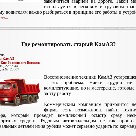
закончиться аварией на дороге. Такой м
используется в легковом и грузовом тран
у водителям важно разбираться в принципе его работы и устрой
ее...
Где ремонтировать старый КамАЗ?
лиз.
а КамАЗ
:
Кир Родионович Борисов
19, 22:33:44
ция №_23307
Восстановление техники КамАЗ устаревше
– это проблема. Найти трудно не 
комплектующие, но и мастерские, готовые 
за эту работу.
Коммерческим компаниям приходится ле
фирмы есть возможность найти технич
ёра, который проведёт комплексный осмотр сразу неск
портных средств. Рядовым автовладельцам не так просто.
альных деталей из-за рубежа может серьезно ударить по карману