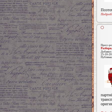
Поэтом
Подробн
Пресс-ре
Разборк
Добавил
25-10-20
Публика
партн
транс
оригин