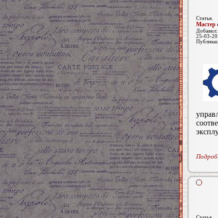
Статья.
Мастер 
Добавил
25-03-20
Публика
управ
соотв
экспл
Подробн
Статья.