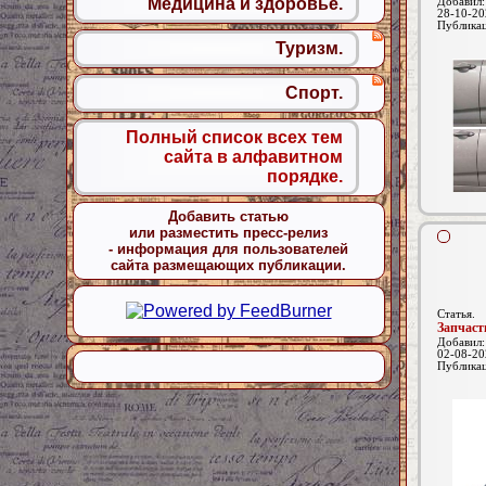
Медицина и здоровье.
Добавил
28-10-20
Публика
Туризм.
Спорт.
Полный список всех тем
сайта в алфавитном
порядке.
Добавить статью
или разместить пресс-релиз
- информация для пользователей
сайта размещающих публикации.
Статья.
Запчас
Добавил
02-08-20
Публика