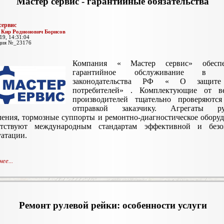
Мастер сервис - гарантийные обязательства
сервис
:
Кир Родионович Борисов
19, 14:31:04
ция №_23176
Компания « Мастер сервис» обеспе
гарантийное обслуживание в р
законодательства РФ « О защите
потребителей» . Комплектующие от в
производителей тщательно проверяются
отправкой заказчику. Агрегаты ру
ления, тормозные суппорты и ремонтно-диагностическое обору
етствуют международным стандартам эффективной и безо
уатации.
ее...
Ремонт рулевой рейки: особенности услуги