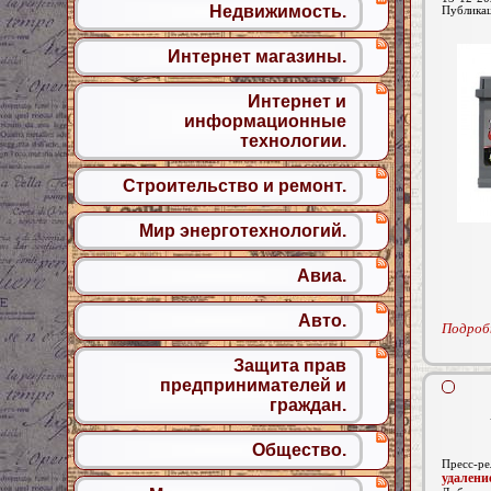
Недвижимость.
Публика
Интернет магазины.
Интернет и
информационные
технологии.
Строительство и ремонт.
Мир энерготехнологий.
Авиа.
Авто.
Подробн
Защита прав
предпринимателей и
граждан.
Общество.
Пресс-ре
удалени