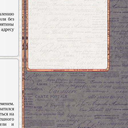
алению
иля без
ятины
адресу
менем.
ратился
ться на
ешного
дели и