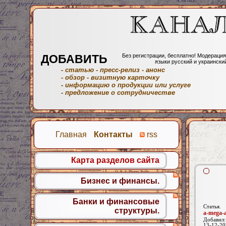
ДОБАВИТЬ
Без регистрации, бесплатно! Модерация
языки русский и украински
- статью
- пресс-релиз
- анонс
- обзор
- визитную карточку
- информацию о продукции или услуге
- предложение о сотрудничестве
Главная
Контакты
rss
Карта разделов сайта
Бизнес и финансы.
Банки и финансовые
Статья.
структуры.
a-mega-
Добавил
13-12-20