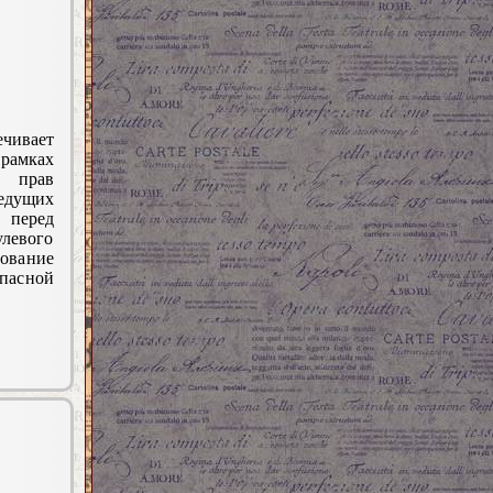
чивает
амках
 прав
едущих
 перед
левого
дование
пасной