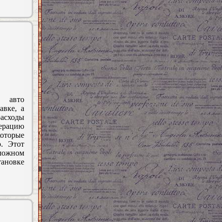
а авто
авке, а
асходы
ерацию
оторые
. Этот
ложном
тановке