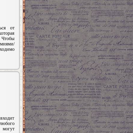
ься от
оторая
Чтобы
мнями/
ходимо
 входит
любого
могут