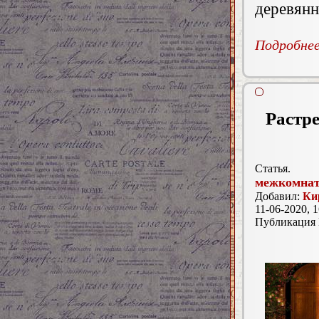
деревян
Подробнее.
Растр
Статья.
межкомнат
Добавил:
Ки
11-06-2020, 1
Публикация