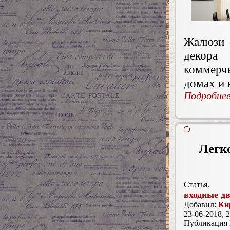
Жалюзи 
декора
коммерч
домах и 
Подробнее.
Легк
Статья.
входные д
Добавил:
Ки
23-06-2018, 2
Публикация