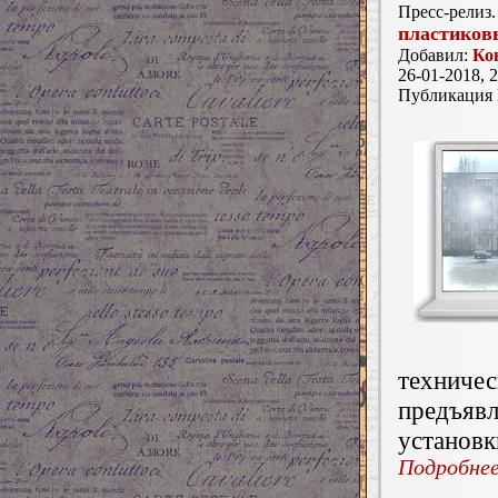
Пресс-релиз.
пластиков
Добавил:
Ко
26-01-2018, 2
Публикация
техниче
предъя
установк
Подробнее.