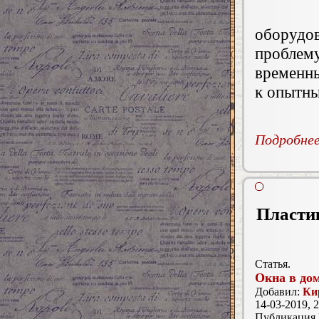
оборуд
проблему
временны
к опытны
Подробнее.
Пластик
Статья.
Окна в до
Добавил:
Ки
14-03-2019, 2
Публикация