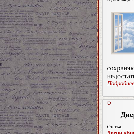
сохраня
недостат
Подробнее.
Две
Статья.
Двери «Бр