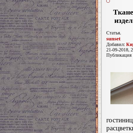
Ткане
изде
Статья.
sunset
Добавил:
Ки
21-09-2018, 2
Публикация
гостиниц
расцвет