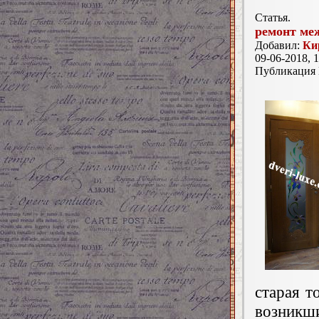
Статья.
ремонт ме
Добавил:
Ки
09-06-2018, 1
Публикация
старая т
возникш