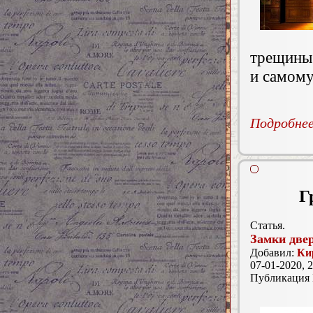
трещины 
и самому
Подробнее.
Г
Статья.
Замки две
Добавил:
Ки
07-01-2020, 2
Публикация