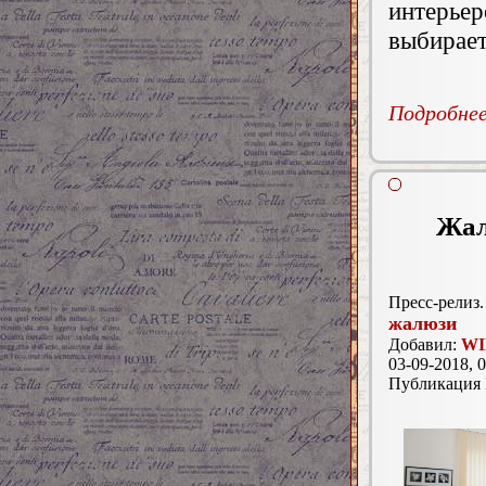
интерьер
выбирает
Подробнее.
Жал
Пресс-релиз.
жалюзи
Добавил:
WI
03-09-2018, 0
Публикация