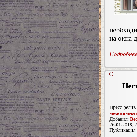
необход
на окна д
Подробнее.
Нес
Пресс-релиз.
межкомнат
Добавил:
Ве
26-01-2018, 2
Публикация