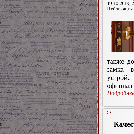
19-10-2019, 2
Публикация
также д
замка 
устрой
официаль
Подробнее.
Качес