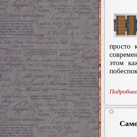
просто 
совреме
этом ка
побеспок
Подробнее.
Само