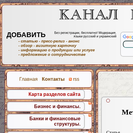
ДОБАВИТЬ
Без регистрации, бесплатно! Модерация.
языки русский и украинский
- статью
- пресс-релиз
- анонс
- обзор
- визитную карточку
- информацию о продукции или услуге
- предложение о сотрудничестве
Главная
Контакты
rss
Карта разделов сайта
Бизнес и финансы.
Ме
Банки и финансовые
структуры.
Статья.