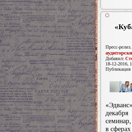
«Куб
Пресс-релиз.
аудиторски
Добавил:
Ст
18-12-2016, 1
Публикация
«Эдванс
декабря
семинар,
в сферах