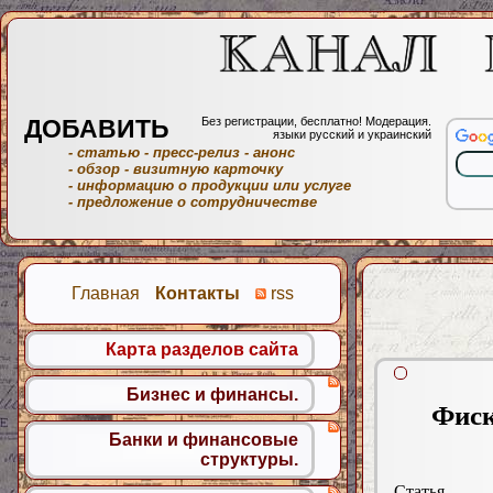
ДОБАВИТЬ
Без регистрации, бесплатно! Модерация.
языки русский и украинский
- статью
- пресс-релиз
- анонс
- обзор
- визитную карточку
- информацию о продукции или услуге
- предложение о сотрудничестве
Главная
Контакты
rss
Карта разделов сайта
Бизнес и финансы.
Фиск
Банки и финансовые
структуры.
Статья.