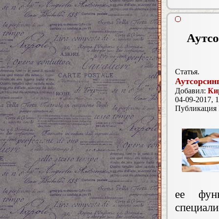
Аутсо
Статья.
Аутсорсинг
Добавил:
Ки
04-09-2017, 1
Публикация
ее фун
специал