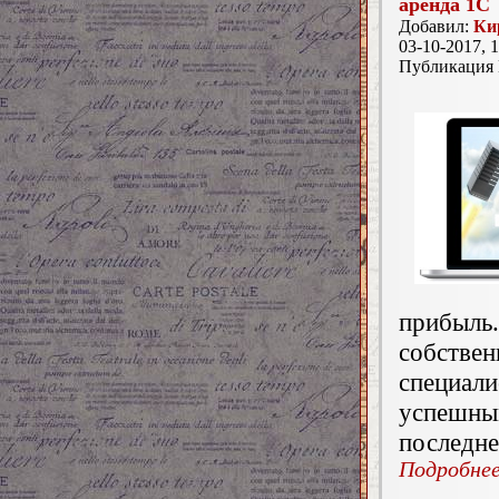
аренда 1С
Добавил:
Ки
03-10-2017, 1
Публикация
прибыль
собств
специал
успешн
последне
Подробнее.