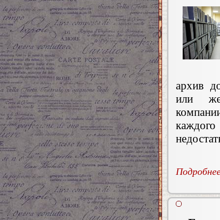
архив д
или же
компани
каждого 
недостат
Подробнее.