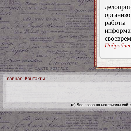
делопро
организ
работы
информ
своеврем
Подробнее.
Главная
Контакты
(с) Все права на материалы сайт