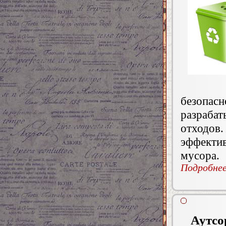
безопас
разрабат
отходов
эффекти
мусора.
Подробнее.
Аутсо