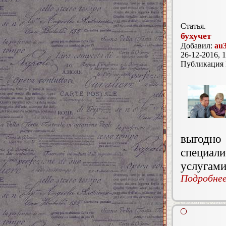
Статья.
бухучет
Добавил:
au
26-12-2016, 1
Публикация
выгодн
специал
услугами
Подробнее.