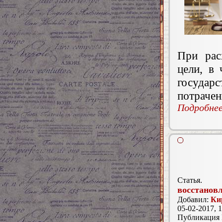
При рас
цели, в 
государ
потрачен
Подробнее.
Статья.
восстановл
Добавил:
Ки
05-02-2017, 1
Публикация