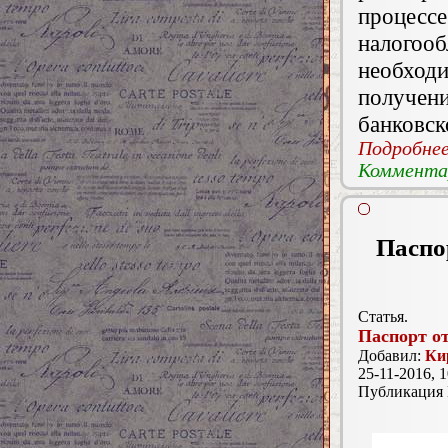
проце
налого
необход
получе
банковск
Подробнее.
Комментар
Паспор
Статья.
Паспорт о
Добавил:
Ки
25-11-2016, 1
Публикация