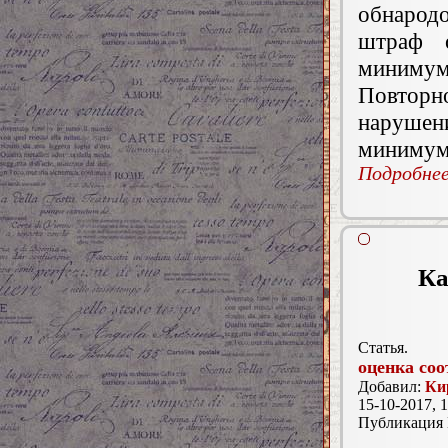
обнарод
штраф 
минимумо
Повторн
нарушен
минимумо
Подробнее.
Ка
Статья.
оценка соо
Добавил:
Ки
15-10-2017, 1
Публикация