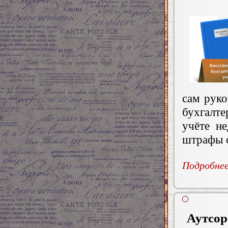
сам руко
бухгалт
учёте н
штрафы о
Подробнее.
Аутсор