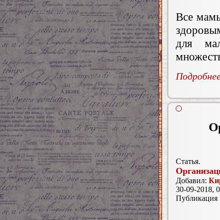
Все мамы
здоровым
для ма
множеств
Подробнее.
О
Статья.
Организац
Добавил:
Ки
30-09-2018, 0
Публикация