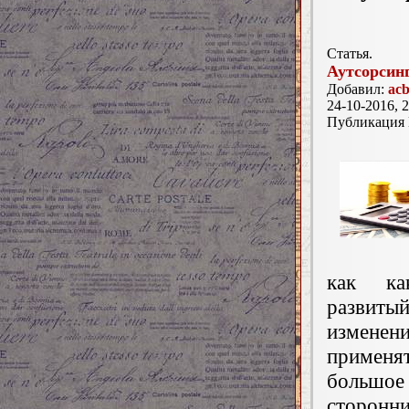
Статья.
Аутсорсин
Добавил:
acb
24-10-2016, 2
Публикация
как как
развит
изменен
применя
большо
сторонни