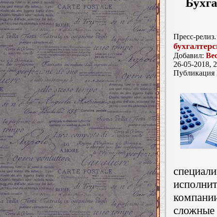
Бухга
Пресс-релиз.
бухгалтерс
Добавил:
Ве
26-05-2018, 2
Публикация
специал
исполнит
компани
сложные