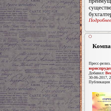
преимущ
сущест
бухгалте
Подробнее.
Компа
Пресс-релиз.
юриспруде
Добавил:
Ве
30-06-2017, 2
Публикация