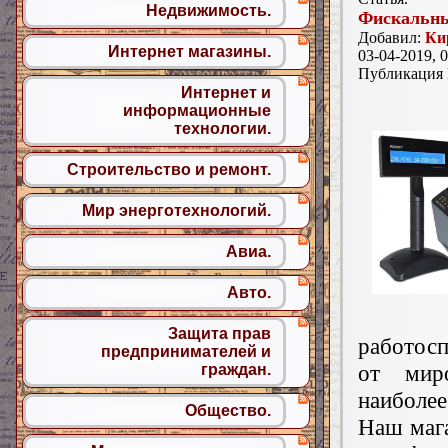
Недвижимость.
Фискальны
Добавил:
Ки
Интернет магазины.
03-04-2019, 0
Публикация
Интернет и
информационные
технологии.
Строительство и ремонт.
Мир энерготехнологий.
Авиа.
Авто.
Защита прав
работос
предпринимателей и
от миро
граждан.
наиболе
Общество.
Наш мага