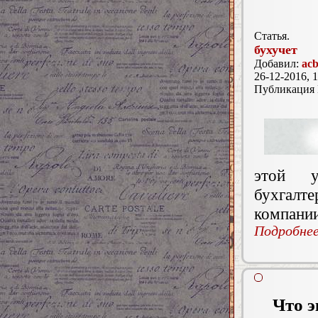
Статья.
бухучет
Добавил:
acb
26-12-2016, 1
Публикация
этой у
бухгалте
компании
Подробнее.
Что э