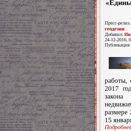
«Единый
Пресс-релиз.
геодезия
Добавил:
Ив
24-12-2016, 0
Публикация
работы, 
2017 го
закона
недвижи
размере 
15 январ
Подробнее.