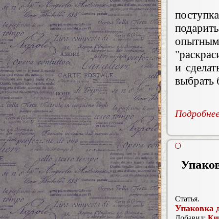
поступк
подарит
опытны
"раскрас
и сдела
выбрать 
Подробнее.
Упаков
Статья.
Упаковка 
Добавил:
Ки