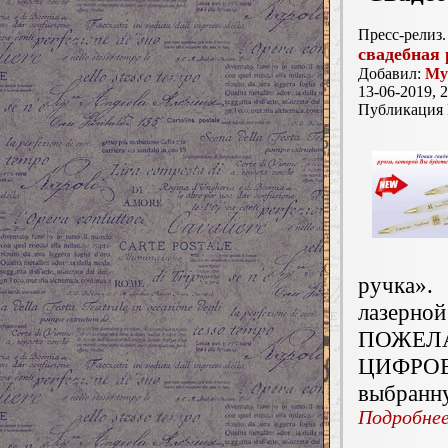
Пресс-релиз.
свадебная 
Добавил:
My
13-06-2019, 2
Публикация
ручка».
лазерн
ПОЖЕЛ
ЦИФРО
выбранну
Подробнее.