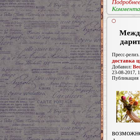
Подробнее.
Комментар
Между
дарит
Пресс-релиз.
доставка ц
Добавил:
Ве
23-08-2017, 1
Публикация
возможн