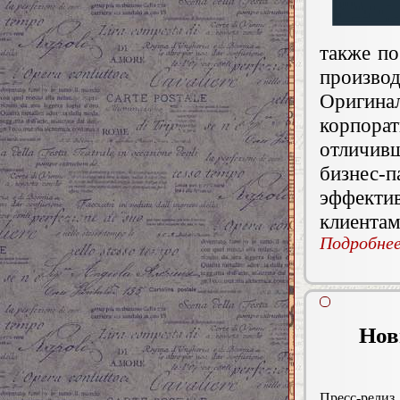
также п
произв
Ориги
корпор
отличив
бизнес-п
эффект
клиентам
Подробнее.
Нов
Пресс-релиз.