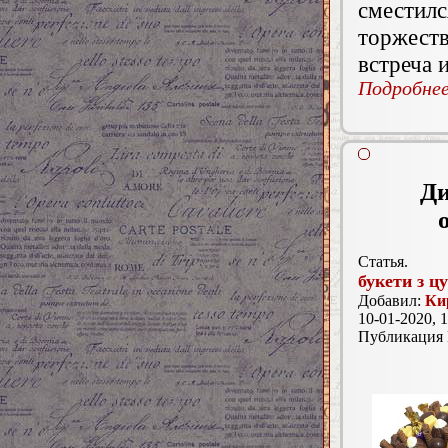
сместилс
торжеств
встреча 
Подробнее.
Ди
Статья.
букети з ц
Добавил:
Ки
10-01-2020, 1
Публикация