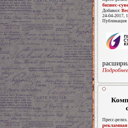
бизнес-су
Добавил:
Ве
24-04-2017, 1
Публикация
расширил
Подробнее.
Комп
Пресс-релиз.
рекламная