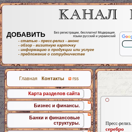
ДОБАВИТЬ
Без регистрации, бесплатно! Модерация.
языки русский и украинский
- статью
- пресс-релиз
- анонс
- обзор
- визитную карточку
- информацию о продукции или услуге
- предложение о сотрудничестве
Главная
Контакты
rss
Карта разделов сайта
Бизнес и финансы.
Банки и финансовые
структуры.
Пресс-релиз.
серебро