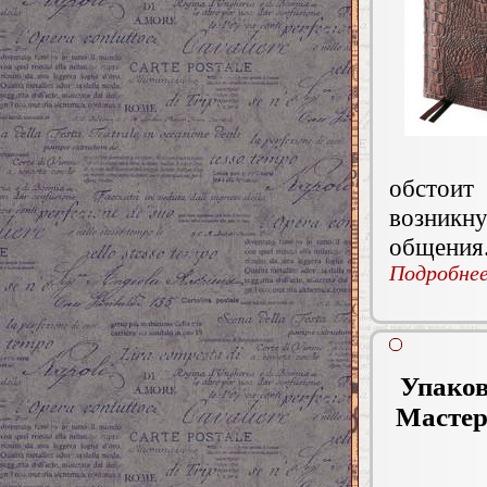
обстои
возникну
общения
Подробнее.
Упаков
Мастер