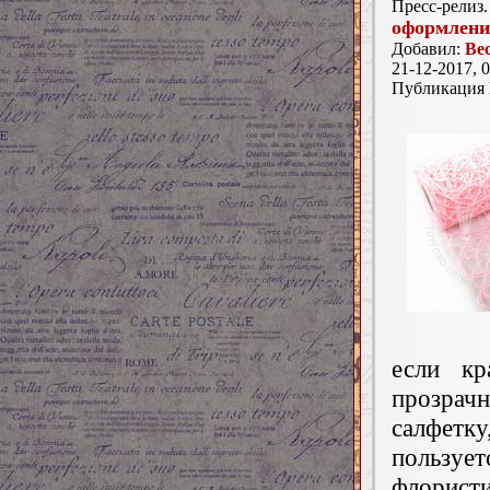
Пресс-релиз.
оформлени
Добавил:
Ве
21-12-2017, 0
Публикация
если кр
прозрачн
салфетку
пользуе
флорист