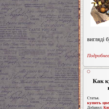
вигляді б
Подробнее.
Как к
Статья.
купить цв
Добавил:
Ки