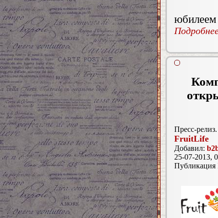
юбилеем 
Подробнее.
Комп
откры
Пресс-релиз.
FruitLife
Добавил:
b2b
25-07-2013, 0
Публикация