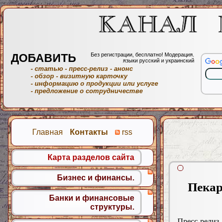
ДОБАВИТЬ
Без регистрации, бесплатно! Модерация.
языки русский и украинский
- статью
- пресс-релиз
- анонс
- обзор
- визитную карточку
- информацию о продукции или услуге
- предложение о сотрудничестве
Главная
Контакты
rss
Карта разделов сайта
Бизнес и финансы.
Пекар
Банки и финансовые
структуры.
Пресс-релиз.