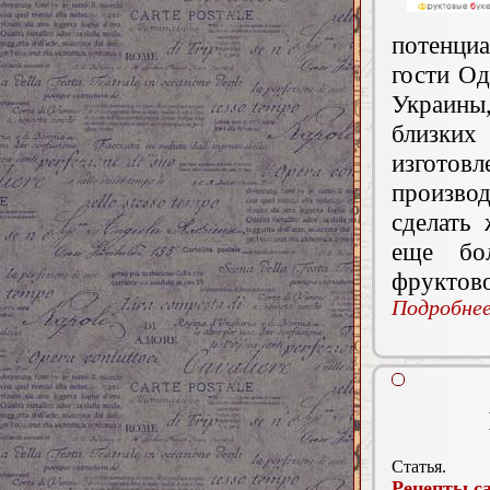
потенциа
гости Од
Украины,
близки
изгото
производ
сделать
еще бо
фруктов
Подробнее.
Статья.
Рецепты са