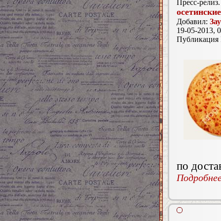
Пресс-релиз.
осетинские
Добавил:
За
19-05-2013, 0
Публикация
по доста
Подробнее.