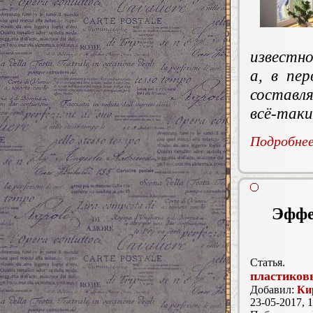
известн
а, в пе
составл
всё-таки
Подробнее.
Эффе
Статья.
пластиков
Добавил:
Ки
23-05-2017, 1