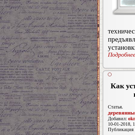
техниче
предъя
установк
Подробнее.
Как ус
Статья.
деревянны
Добавил:
ok
10-01-2018, 1
Публикация