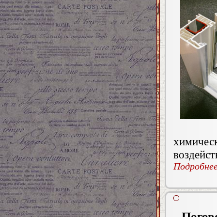
химичес
воздейст
Подробнее.
Погов