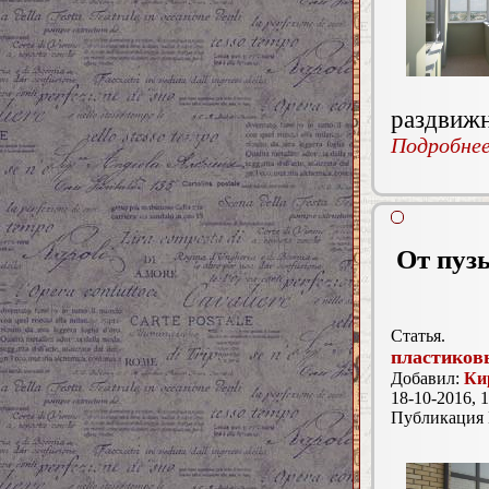
раздвиж
Подробнее.
От пуз
Статья.
пластиков
Добавил:
Ки
18-10-2016, 1
Публикация