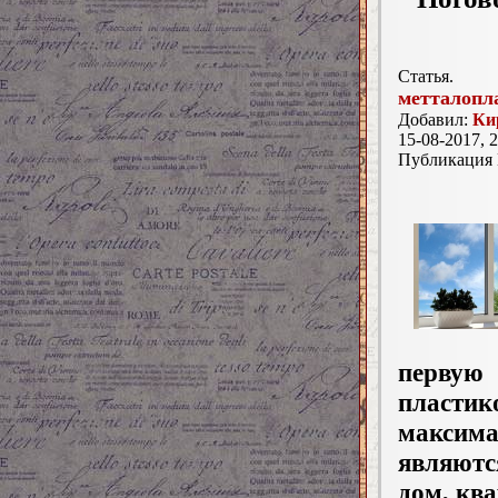
Статья.
метталопл
Добавил:
Ки
15-08-2017, 2
Публикация
первую
пласти
максим
являютс
дом, кв