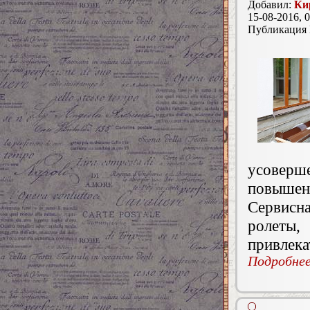
Добавил:
Ки
15-08-2016, 0
Публикация
усоверш
повышен
Сервисн
ролеты,
привлека
Подробнее.