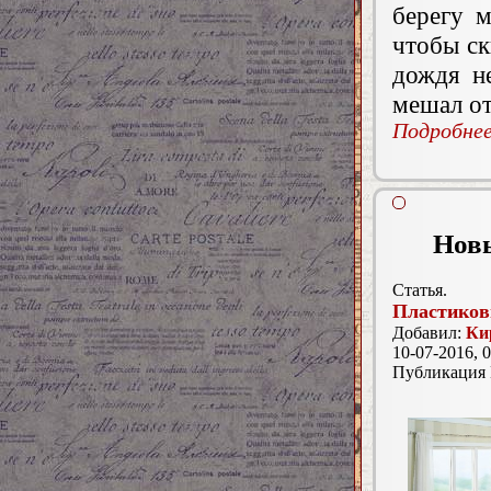
берегу м
чтобы ск
дождя н
мешал от
Подробнее.
Новы
Статья.
Пластиков
Добавил:
Ки
10-07-2016, 0
Публикация