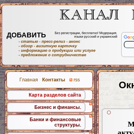
ДОБАВИТЬ
Без регистрации, бесплатно! Модерация.
языки русский и украинский
- статью
- пресс-релиз
- анонс
- обзор
- визитную карточку
- информацию о продукции или услуге
- предложение о сотрудничестве
Главная
Контакты
rss
Ок
Карта разделов сайта
Бизнес и финансы.
Банки и финансовые
М
структуры.
акту