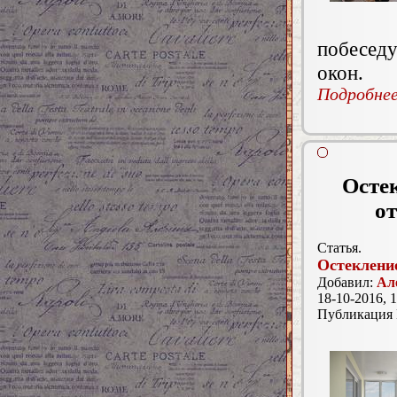
побесед
окон.
Подробнее.
Осте
о
Статья.
Остеклени
Добавил:
Ал
18-10-2016, 1
Публикация