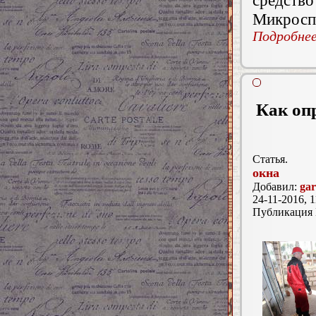
средств
Микросп
Подробнее.
Как оп
Статья.
окна
Добавил:
gar
24-11-2016, 1
Публикация