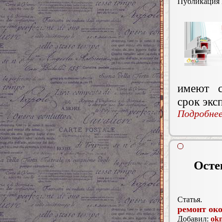
Публикация
имеют с
срок экс
Подробнее.
Осте
Статья.
ремонт ок
Добавил:
ok