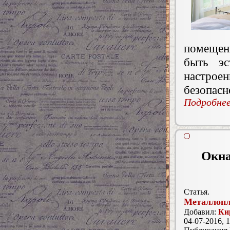
помещен
быть эс
настро
безопасн
Подробнее.
Окна
Статья.
Металлопл
Добавил:
Ки
04-07-2016, 1