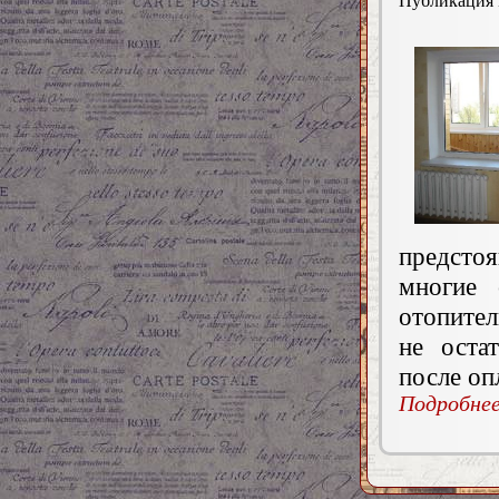
Публикация
предсто
многие 
отопител
не оста
после оп
Подробнее.