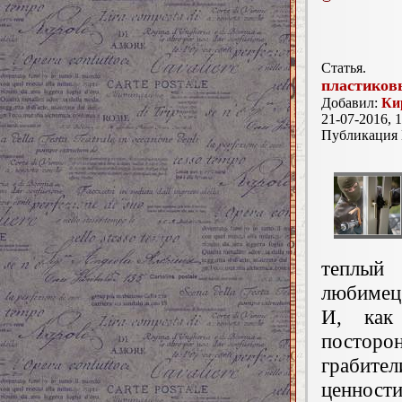
Статья.
пластиков
Добавил:
Ки
21-07-2016, 1
Публикация
теплый 
любимец,
И, как
посторон
грабите
ценности