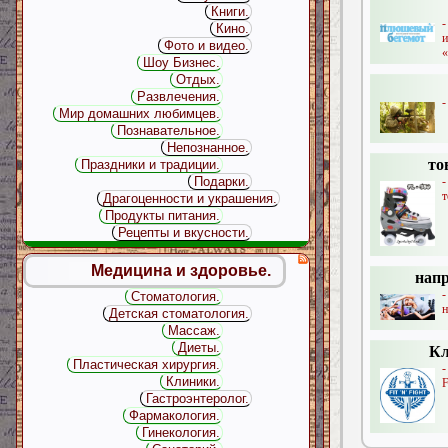
Книги.
Кино.
Фото и видео.
«
Шоу Бизнес.
Отдых.
Развлечения.
-
Мир домашних любимцев.
Познавательное.
Непознанное.
то
Праздники и традиции.
-
Подарки.
т
Драгоценности и украшения.
Продукты питания.
Рецепты и вкусности.
Медицина и здоровье.
напр
-
Стоматология.
н
Детская стоматология.
Массаж.
Диеты.
Кл
Пластическая хирургия.
Клиники.
F
Гастроэнтеролог.
Фармакология.
Гинекология.