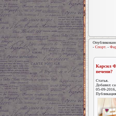
Опубликовано
-
Спорт.
-
Фар
Карсил Ф
печени?
Статья.
Добавил: car
05-09-2016,
Публикаци