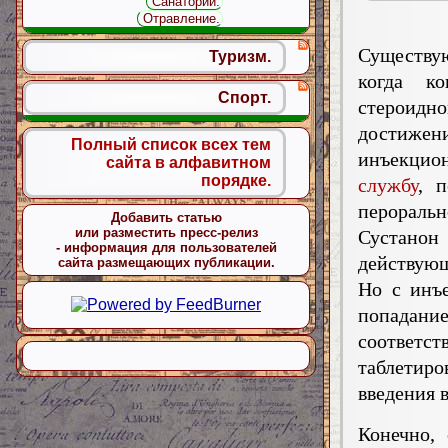
Санаторий.
Отравление.
Существую
Туризм.
когда ко
Спорт.
стероидн
достижен
Полный список всех тем
инъекци
сайта в алфавитном
порядке.
службу
, 
пероральн
Добавить статью
или разместить пресс-релиз
Сустанон
- информация для пользователей
действующ
сайта размещающих публикации.
Но с инъ
попада
соответст
таблетир
введения 
Конечно,