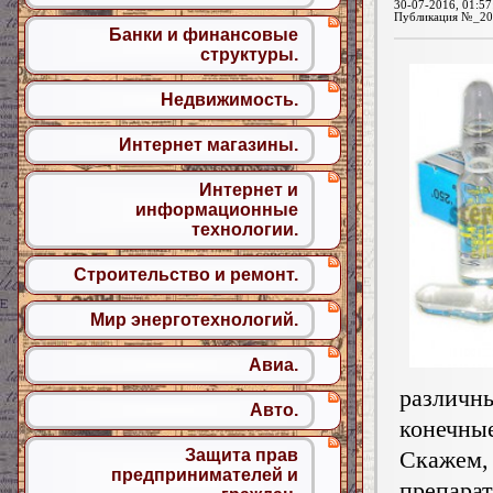
30-07-2016, 01:57
Публикация №_20
Банки и финансовые
структуры.
Недвижимость.
Интернет магазины.
Интернет и
информационные
технологии.
Строительство и ремонт.
Мир энерготехнологий.
Авиа.
различн
Авто.
конечн
Защита прав
Скажем,
предпринимателей и
препа