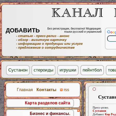
ДОБАВИТЬ
Без регистрации, бесплатно! Модерация.
языки русский и украинский
- статью
- пресс-релиз
- анонс
- обзор
- визитную карточку
- информацию о продукции или услуге
- предложение о сотрудничестве
Сустанон
стероиды
игрушки
пейнтбол
тов
Главная
Контакты
rss
Сустан
Карта разделов сайта
Пресс-релиз.
Сустанон
Бизнес и финансы.
Добавил:
Кир Род