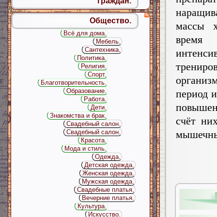
граждан.
наращив
Общество.
массы 
Всё для дома.
время
Мебель.
Сантехника.
интенси
Политика.
трени
Религия.
Спорт.
органи
Благотворительность.
Образование.
период 
Работа.
повышен
Дети.
Знакомства и брак.
счёт ни
Свадебный салон.
Свадебный салон.
мышечны
Красота.
Мода и стиль.
Одежда.
Детская одежда.
Женская одежда.
Мужская одежда.
Свадебные платья.
Вечерние платья.
Культура.
Искусство.