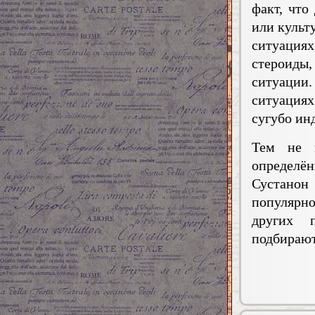
факт, что
или культ
ситуациях
стероиды
ситуации.
ситуация
сугубо ин
Тем не м
определё
Сустано
популярно
других 
подбирают