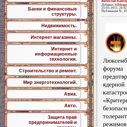
Вячеслав Канто
Добавил:
b2blogg
25-05-2013, 20:42
Банки и финансовые
Публикация №_10
структуры.
Недвижимость.
Интернет магазины.
Интернет и
информационные
технологии.
Люксемб
фору
Строительство и ремонт.
предотв
Мир энерготехнологий.
ядерной
катастр
Авиа.
«Критер
Авто.
безопас
толеран
Защита прав
предпринимателей и
режимов