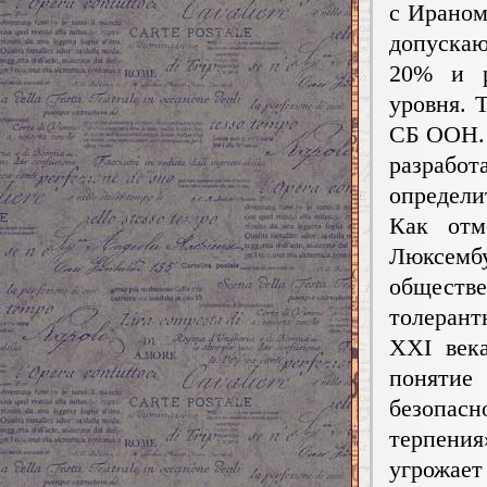
с Ираном
допускаю
20% и р
уровня. 
СБ ООН. 
разрабо
определи
Как отм
Люксем
обществ
толерант
XXI век
понятие
безопас
терпения
угрожает