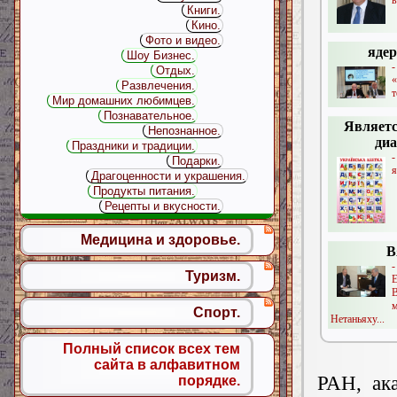
в
Книги.
Кино.
Фото и видео.
ядер
Шоу Бизнес.
Отдых.
Развлечения.
т
Мир домашних любимцев.
Познавательное.
Являетс
Непознанное.
диа
Праздники и традиции.
Подарки.
я
Драгоценности и украшения.
Продукты питания.
Рецепты и вкусности.
Медицина и здоровье.
В
-
Туризм.
Е
Спорт.
Нетаньяху...
Полный список всех тем
сайта в алфавитном
РАН, ак
порядке.