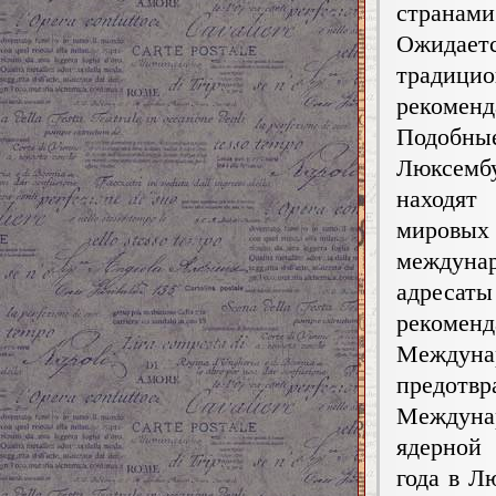
странами
Ожидает
традиц
рекомен
Подобные
Люксембу
находят
мировы
междун
адресат
рекоменд
Междун
предотвр
Междуна
ядерной
года в Л