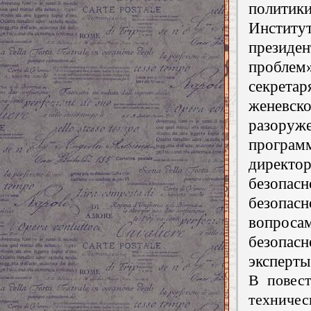
политик
Институт
президе
проблем
секрета
женевс
разоруж
програм
директо
безопа
безопас
вопроса
безопас
эксперты
В повес
техниче