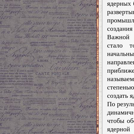
ядерных 
разверт
промыш
создания
Важной 
стало т
началь
направл
приближ
называе
степенью
создать 
По резул
динамич
чтобы об
ядерной