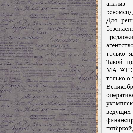
анализ
рекоменд
Для реш
безопас
предложи
агентст
только я
Такой ц
МАГАТЭ,
только о
Великоб
операти
укомпле
ведущи
финансир
пятёрко