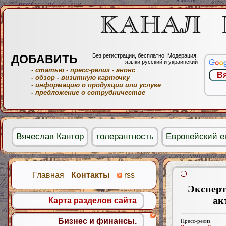
ДОБАВИТЬ
Без регистрации, бесплатно! Модерация.
языки русский и украинский
- статью
- пресс-релиз
- анонс
- обзор
- визитную карточку
- информацию о продукции или услуге
- предложение о сотрудничестве
Вячеслав Кантор
толерантность
Европейский е
Главная
Контакты
rss
Эксперт
ак
Карта разделов сайта
Бизнес и финансы.
Пресс-релиз.