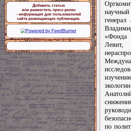
Оргкоми
Добавить статью
или разместить пресс-релиз
научный
- информация для пользователей
генерал
сайта размещающих публикации.
Владими
«Фонда 
Левит
нераспр
Междун
исследо
изучен
экологии
Анатоли
снижен
руковод
безопасн
по полит