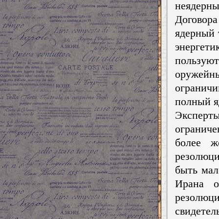
неядерн
Договора
ядерный 
энергет
пользую
оружейн
огранич
полный я
Эксперт
ограниче
более ж
резолюци
быть мал
Ирана о
резолюц
свидетел