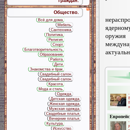
граждан.
Общество.
нераспр
Всё для дома.
Мебель.
ядерном
Сантехника.
оружия
Политика.
Религия.
междуна
Спорт.
Благотворительность.
актуал
Образование.
Работа.
Дети.
Знакомства и брак.
Свадебный салон.
Свадебный салон.
Красота.
Мода и стиль.
Одежда.
Детская одежда.
В
Женская одежда.
п
Мужская одежда.
Свадебные платья.
Европейс
Вечерние платья.
-
Культура.
Искусство.