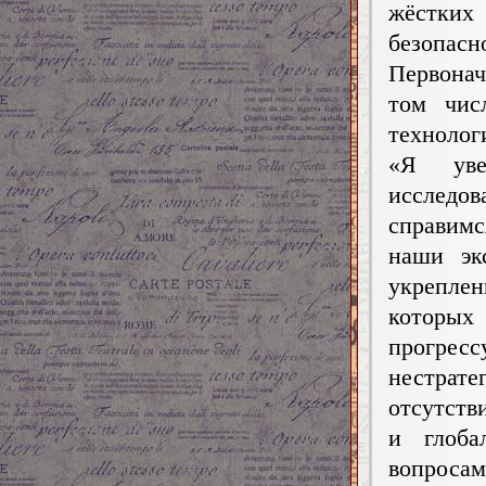
жёстки
безопа
Первонач
том чис
технолог
«Я уве
исследо
справимс
наши эк
укрепле
которых
прогресс
нестрат
отсутств
и глоба
вопроса