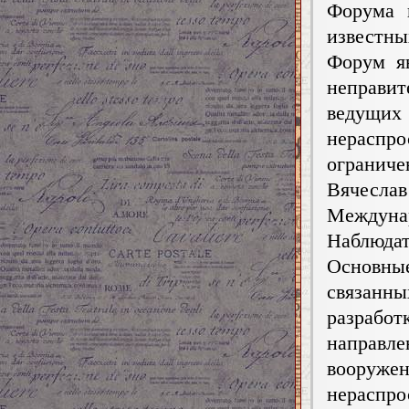
Форума 
известных
Форум яв
неправи
ведущ
нераспр
ограниче
Вячесл
Междуна
Наблюдат
Основные
связанн
разработ
направл
вооружен
нераспр