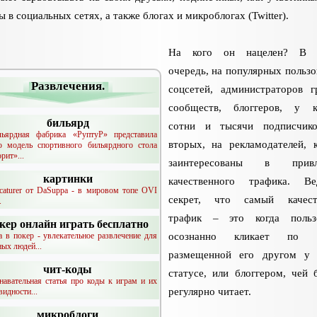
ы в социальных сетях, а также блогах и микроблогах (Twitter).
На кого он нацелен? В 
очередь, на популярных пользо
Развлечения.
соцсетей, администраторов 
сообществ, блоггеров, у к
бильярд
сотни и тысячи подписчико
льярдная фабрика «РуптуР» представила
вторых, на рекламодателей, 
 модель спортивного бильярдного стола
рит»...
заинтересованы в привл
картинки
качественного трафика. В
icaturer от DaSuppa - в мировом топе OVI
секрет, что самый качест
.
трафик – это когда пользо
кер онлайн играть бесплатно
а в покер - увлекательное развлечение для
осознанно кликает по с
ных людей...
размещенной его другом у 
чит-коды
статусе, или блоггером, чей 
навательная статья про коды к играм и их
регулярно читает.
видности...
микроблоги