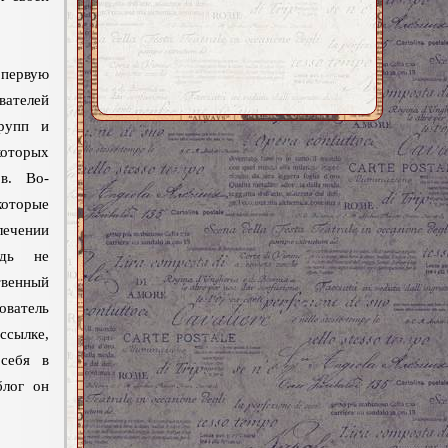
первую
вателей
групп и
оторых
в. Во-
которые
ечении
едь не
венный
ватель
сылке,
себя в
блог он