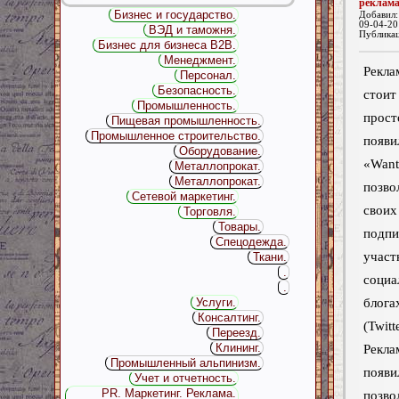
реклам
Бизнес и государство.
Добавил
09-04-20
ВЭД и таможня.
Публика
Бизнес для бизнеса B2B.
Менеджмент.
Рекла
Персонал.
Безопасность.
стоит
Промышленность.
прос
Пищевая промышленность.
Промышленное строительство.
появ
Оборудование.
«Wan
Металлопрокат.
Металлопрокат.
позво
Сетевой маркетинг.
сво
Торговля.
Товары.
под
Спецодежда.
участ
Ткани.
.
социа
.
блог
Услуги.
Консалтинг.
(Twitte
Переезд.
Клининг.
Рекла
Промышленный альпинизм.
появи
Учет и отчетность.
PR. Маркетинг. Реклама.
позво