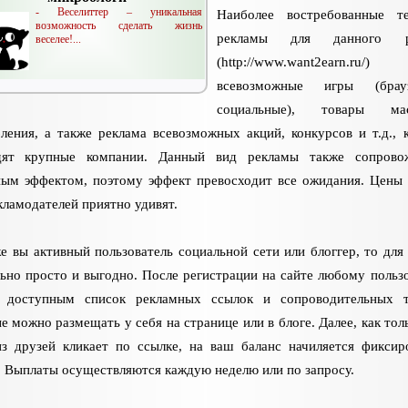
- Веселиттер – уникальная
Наиболее востребованные т
возможность сделать жизнь
рекламы для данного р
веселее!...
(http://www.want2earn.
всевозможные игры (брауз
социальные), товары мас
ления, а также реклама всевозможных акций, конкурсов и т.д., 
дят крупные компании. Данный вид рекламы также сопровож
ым эффектом, поэтому эффект превосходит все ожидания. Цены 
кламодателей приятно удивят.
е вы активный пользователь социальной сети или блоггер, то для 
ьно просто и выгодно. После регистрации на сайте любому польз
т доступным список рекламных ссылок и сопроводительных т
е можно размещать у себя на странице или в блоге. Далее, как толь
з друзей кликает по ссылке, на ваш баланс начиляется фиксир
 Выплаты осуществляются каждую неделю или по запросу.