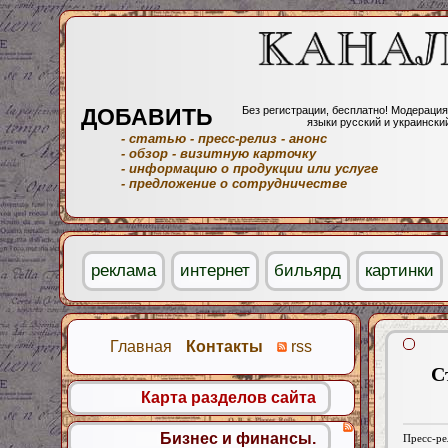
ДОБАВИТЬ
Без регистрации, бесплатно! Модерация
языки русский и украински
- статью
- пресс-релиз
- анонс
- обзор
- визитную карточку
- информацию о продукции или услуге
- предложение о сотрудничестве
реклама
интернет
бильярд
картинки
Главная
Контакты
rss
С
Карта разделов сайта
Бизнес и финансы.
Пресс-ре