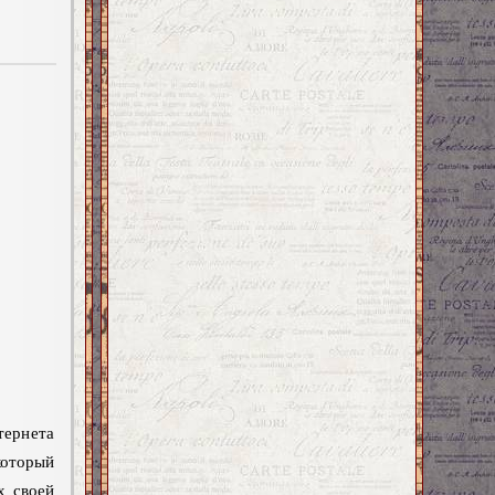
тернета
который
х своей