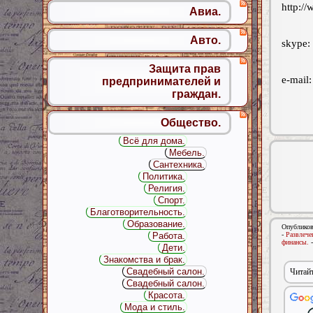
http:/
Авиа.
Авто.
skype:
Защита прав
e-mail
предпринимателей и
граждан.
Общество.
Всё для дома.
Мебель.
Сантехника.
Политика.
Религия.
Спорт.
Благотворительность.
Образование.
Опубликов
-
Развлече
Работа.
финансы.
Дети.
Знакомства и брак.
Свадебный салон.
Читайт
Свадебный салон.
Красота.
Мода и стиль.