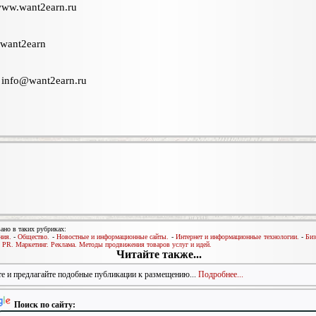
/www.want2earn.ru
 want2earn
:
info@want2earn.ru
ано в таких рубриках:
ния.
-
Общество.
-
Новостные и информационные сайты.
-
Интернет и информационные технологии.
-
Биз
-
PR. Маркетинг. Реклама. Методы продвижения товаров услуг и идей.
Читайте также...
е и предлагайте подобные публикации к размещению...
Подробнее...
Поиск по сайту: