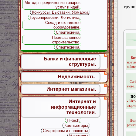
Методы продвижения товаров
групп
услуг и идей.
Конкурсы. Выставки. Ярмарки.
Грузоперевозки. Логистика.
Склад и складское
оборудование.
Спецтехника.
Промышленное
строительство.
Спецтехника.
- Би
Банки и финансовые
новую
структуры.
«Фаво
Недвижимость.
- Car
store..
Интернет магазины.
по
- Игр
Интернет и
азарт
информационные
технологии.
Hi-tech.
- Поз
разно
Компьютеры.
Смартфоны и планшеты.
Мониторы.