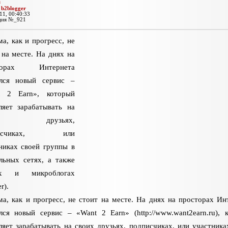
а
:
b2blogger
11, 00:40:33
ция №_921
ма, как и прогресс, не
 на месте. На днях на
торах Интернета
ился новый сервис –
t 2 Earn», который
ляет зарабатывать на
их друзьях,
писчиках, или
никах своей группы в
льных сетях, а также
ах и микроблогах
r).
ма, как и прогресс, не стоит на месте. На днях на просторах Ин
лся новый сервис – «Want 2 Earn» (http://www.want2earn.ru), 
ляет зарабатывать на своих друзьях, подписчиках, или участника