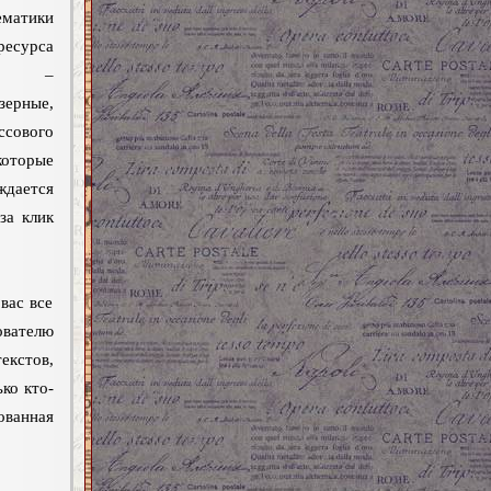
ематики
есурса
ru/) –
ерные,
сового
которые
дается
за клик
вас все
ователю
екстов,
ко кто-
ованная