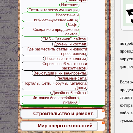
Интернет.
Связь и телекоммуникации.
Новостные и
информационные сайты.
Софт.
Создание и продвижение
сайтов.
CMS - ``движки`` сайтов.
потреб
Домены и хостинг.
Где разместить статьи и новости
прово
пресс-релизы.
вирусн
Поисковые технологии.
Сервисы веб-мастеров и
для ре
раскрутчиков.
Веб-студии и их веб-проекты.
Рекламные сети.
Если ж
Порталы. Сети. Форумы. Каталоги.
Доски.
предел
Дизайн веб-сайтов.
стане
Источник бесперебойного
питания.
которы
либо и
Строительство и ремонт.
сумма.
Мир энерготехнологий.