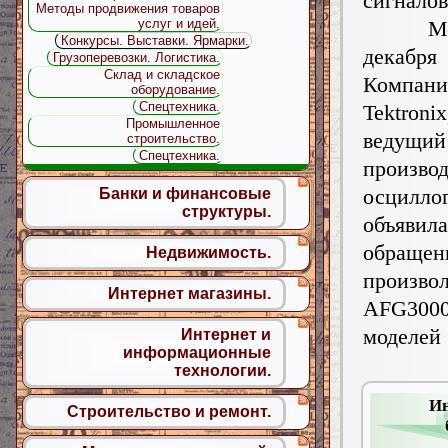
сигнало
Методы продвижения товаров
Моск
услуг и идей.
Конкурсы. Выставки. Ярмарки.
декабря
Грузоперевозки. Логистика.
Склад и складское
Компани
оборудование.
Спецтехника.
Tektron
Промышленное
ведущи
строительство.
Спецтехника.
произво
осцилло
Банки и финансовые
структуры.
объявил
обраще
Недвижимость.
произво
Интернет магазины.
AFG300
моделей
Интернет и
информационные
технологии.
И
Строительство и ремонт.