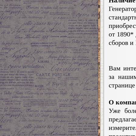
Наличие
Генера
станда
приобрес
от 1890*
сборов и
Вам инте
за нашим
странице 
О компа
Уже боле
предла
измерит