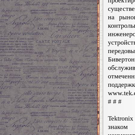
проекти
существ
на рыно
контро
инженеро
устройс
передов
Биверто
обслужив
отмечен
поддержк
www.tek.
# # #
Tektron
знаком 