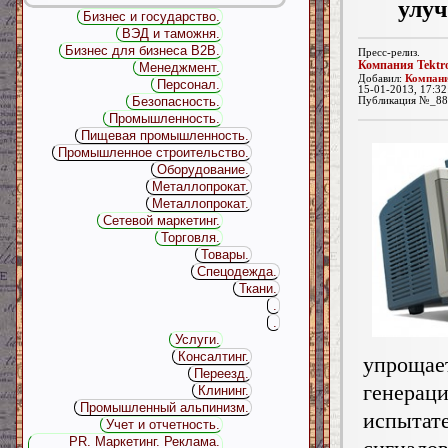
улу
Бизнес и государство.
ВЭД и таможня.
Бизнес для бизнеса B2B.
Пресс-релиз.
Компания Tektr
Менеджмент.
Добавил:
Компани
Персонал.
15-01-2013, 17:32
Безопасность.
Публикация №_88
Промышленность.
Пищевая промышленность.
Промышленное строительство.
Оборудование.
Металлопрокат.
Металлопрокат.
Сетевой маркетинг.
Торговля.
Товары.
Спецодежда.
Ткани.
.
.
Услуги.
Консалтинг.
упрощае
Переезд.
генерац
Клининг.
Промышленный альпинизм.
испытат
Учет и отчетность.
PR. Маркетинг. Реклама.