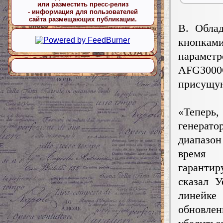
или разместить пресс-релиз
- информация для пользователей
сайта размещающих публикации.
В. Обла
кнопками
парамет
AFG300
присущу
«Теперь,
генерат
диапазо
время 
гаранти
сказал У
линейк
обновле