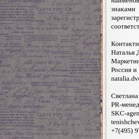
наимено
знаками
зареги
соответс
Контактн
Наталья 
Маркетин
Россия и
natalia.d
Светлана
PR-мене
SKC-age
tenishche
+7(495) 9