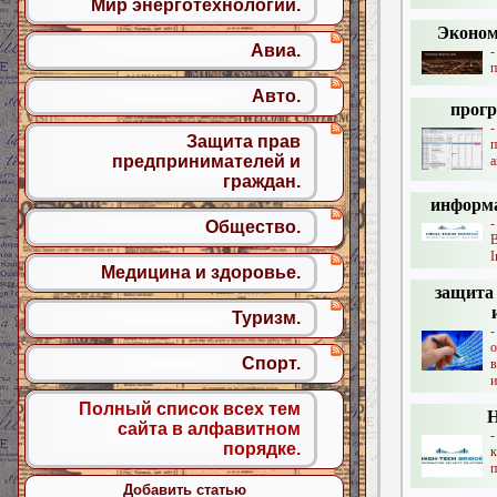
Мир энерготехнологий.
Эконом
Авиа.
п
Авто.
прогр
Защита прав
п
предпринимателей и
а
граждан.
информа
Общество.
B
I
Медицина и здоровье.
защита
Туризм.
-
о
Спорт.
в
и
Полный список всех тем
H
сайта в алфавитном
порядке.
п
Добавить статью