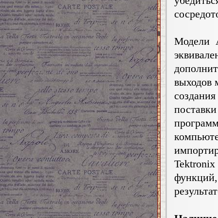
убедитьс
сосредот
Модели 
эквивал
дополни
выходов 
создани
постав
програ
компьюте
импорти
Tektroni
функций
результа