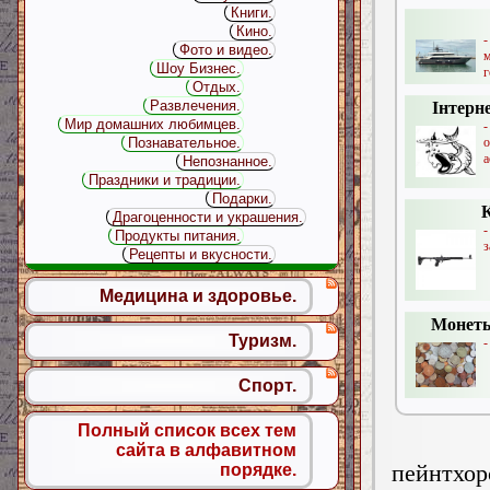
Книги.
Кино.
-
Фото и видео.
Шоу Бизнес.
г
Отдых.
Развлечения.
Інтерн
Мир домашних любимцев.
-
Познавательное.
а
Непознанное.
Праздники и традиции.
Подарки.
Драгоценности и украшения.
Продукты питания.
з
Рецепты и вкусности.
Медицина и здоровье.
Монеты
Туризм.
-
Спорт.
Полный список всех тем
сайта в алфавитном
пейнтхо
порядке.