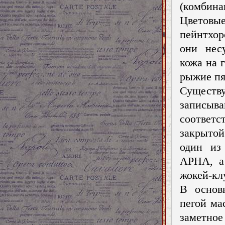
(комбин
Цветов
пейнтхор
они несу
кожа на 
рыжие пя
Сущест
записы
соответ
закрыто
один из
APHA, а 
жокей-кл
В основ
пегой ма
заметное