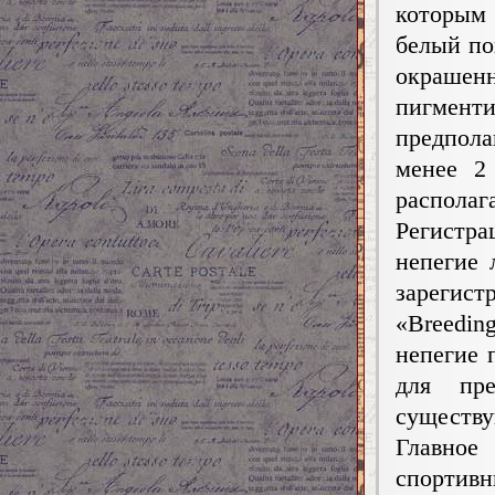
которым
белый по
окраш
пигмен
предпола
менее 2
располаг
Регистра
непегие 
зарегист
«Breeding
непегие 
для пр
существу
Главное
спортив