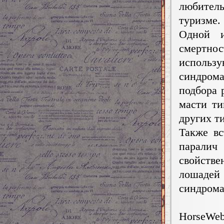
любител
туризме.
Одной и
смертно
использу
синдром
подбора 
масти ти
других т
Также вс
паралич
свойств
лошадей
синдрома
HorseWeb