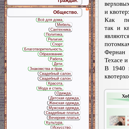
граждан.
верховы
и квотер
Общество.
Как пе
Всё для дома.
Мебель.
так и к
Сантехника.
являютс
Политика.
Религия.
потомка
Спорт.
Благотворительность.
Фернан 
Образование.
Техасе и
Работа.
Дети.
В 1940 
Знакомства и брак.
Свадебный салон.
квотерх
Свадебный салон.
Красота.
Мода и стиль.
Одежда.
Хо
Детская одежда.
Женская одежда.
Мужская одежда.
Свадебные платья.
Вечерние платья.
о
Культура.
и
Искусство.