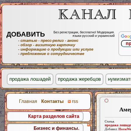
ДОБАВИТЬ
Без регистрации, бесплатно! Модерация.
языки русский и украинский
- статью
- пресс-релиз
- анонс
- обзор
- визитную карточку
- информацию о продукции или услуге
- предложение о сотрудничестве
продажа лошадей
продажа жеребцов
нумизмат
Главная
Контакты
rss
Амер
Карта разделов сайта
Статья.
продажа лошад
Бизнес и финансы.
Добавил:
HorseW