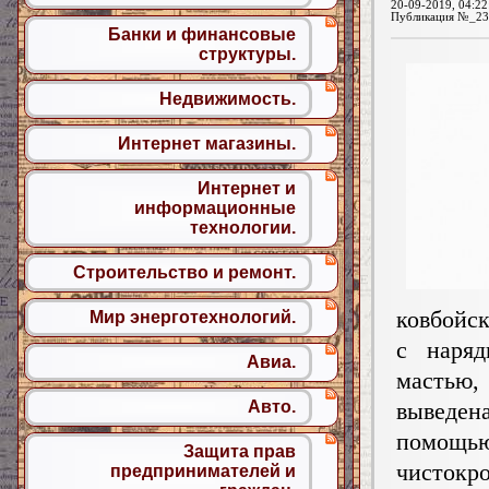
20-09-2019, 04:22
Публикация №_23
Банки и финансовые
структуры.
Недвижимость.
Интернет магазины.
Интернет и
информационные
технологии.
Строительство и ремонт.
ковбойс
Мир энерготехнологий.
с наряд
Авиа.
мастью
выве
Авто.
помощь
Защита прав
чистокр
предпринимателей и