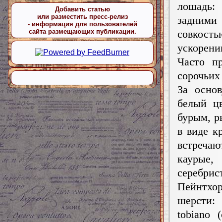
лошадь:
Добавить статью
или разместить пресс-релиз
задним
- информация для пользователей
совкос
сайта размещающих публикации.
ускорени
Часто п
сорочьих 
За осно
белый ц
бурым, р
в виде к
встречаю
каурые,
серебрис
Пейнтхо
шерсти:
tobiano 