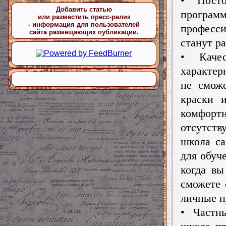
• Посто
Добавить статью
програм
или разместить пресс-релиз
- информация для пользователей
професс
сайта размещающих публикации.
станут р
• Каче
характер
не смож
краски 
комфорт
отсутст
школа са
для обуч
когда вы
сможете 
личные 
• Частн