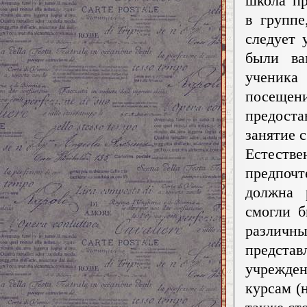
школа пр
в группе
следует 
были ва
ученика
посещен
предост
занятие с
Естест
предпоч
должна 
смогли б
различн
предста
учрежден
курсам (