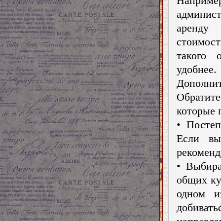
Например
админист
аренду
стоимос
такого 
удобнее.
Дополнит
Обратит
которые 
• Постеп
Если вы
рекоменд
• Выбира
общих ку
одном и
добиват