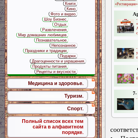
Книги.
«Реставрация»
Кино.
А
Фото и видео.
Шоу Бизнес.
«
Отдых.
Развлечения.
с
Мир домашних любимцев.
Познавательное.
Непознанное.
Праздники и традиции.
Подарки.
c
Драгоценности и украшения.
Продукты питания.
Рецепты и вкусности.
б
Медицина и здоровье.
7-
Туризм.
-
Спорт.
Полный список всех тем
сайта в алфавитном
соответс
порядке.