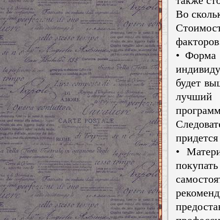
также ст
Во сколь
Стоимос
факторов
• Форма 
индивид
будет вы
лучший 
программ
Следоват
придется
• Матер
покупа
самосто
рекоме
предост