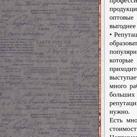
профес
продукци
оптовые
выгоднее
• Репута
образов
популярн
которы
приходи
выступае
много ра
больши
репутац
нужно.
Есть мно
стоимост