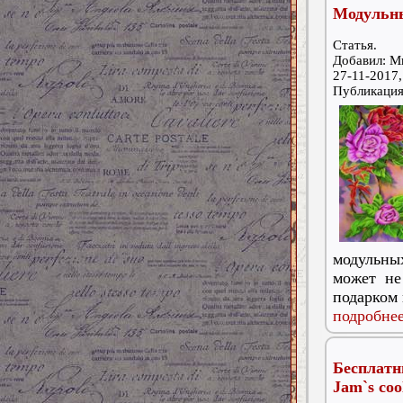
Модульны
Статья.
Добавил: М
27-11-2017,
Публикаци
модульны
может не
подарком 
подробнее
Бесплат
Jam`s coo