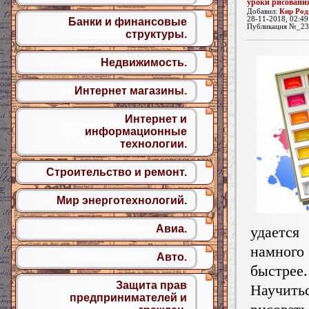
уроки рисовани
Добавил:
Кир Род
28-11-2018, 02:49
Банки и финансовые
Публикация №_23
структуры.
Недвижимость.
Интернет магазины.
Интернет и
информационные
технологии.
Строительство и ремонт.
Мир энерготехнологий.
Авиа.
удаетс
намног
Авто.
быстрее.
Защита прав
Научить
предпринимателей и