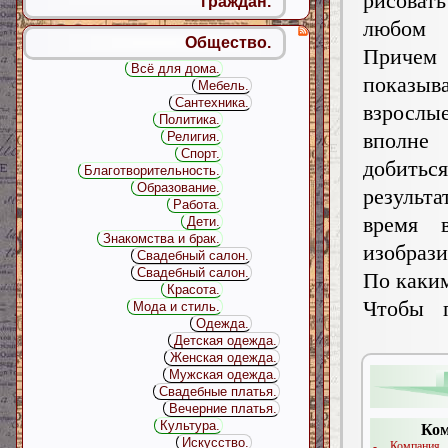
рисоват
граждан.
любом 
Общество.
Причем
Всё для дома.
показы
Мебель.
Сантехника.
взрос
Политика.
вполн
Религия.
Спорт.
добитьс
Благотворительность.
Образование.
результа
Работа.
время 
Дети.
Знакомства и брак.
изобрази
Свадебный салон.
Свадебный салон.
По каки
Красота.
Чтобы п
Мода и стиль.
Одежда.
Детская одежда.
Женская одежда.
Мужская одежда.
Свадебные платья.
Вечерние платья.
Культура.
Ком
Искусство.
- Компания 