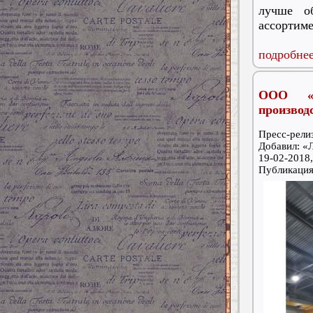
лучше о
ассортим
подробнее
ООО «Л
производ
Пресс-релиз
Добавил: 
19-02-2018,
Публикаци