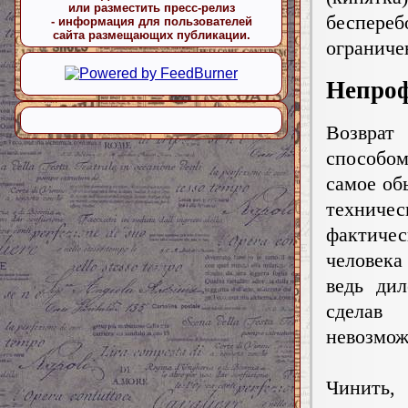
или разместить пресс-релиз
беспере
- информация для пользователей
сайта размещающих публикации.
ограниче
Непроф
Возврат
способо
самое об
техниче
фактиче
человека
ведь ди
сделав
невозмо
Чинить,