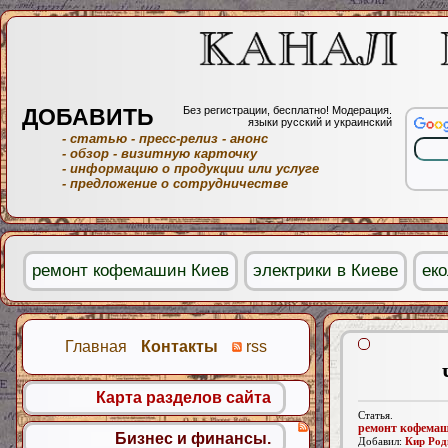
ДОБАВИТЬ
Без регистрации, бесплатно! Модерация.
языки русский и украинский
- статью
- пресс-релиз
- анонс
- обзор
- визитную карточку
- информацию о продукции или услуге
- предложение о сотрудничестве
ремонт кофемашин Киев
электрики в Киеве
еко
Главная
Контакты
rss
Карта разделов сайта
Статья.
ремонт кофема
Бизнес и финансы.
Добавил:
Кир Род