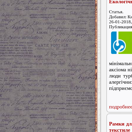
Екологічн
Статья.
Добавил: К
26-01-2018,
Публикаци
мінімаль
аксіома н
люди тур
алергічн
підприємс
подробнее
Рамки дл
текстиле