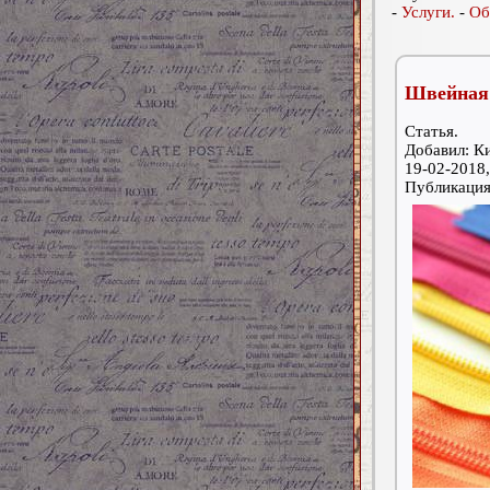
-
Услуги.
-
Об
Швейная 
Статья.
Добавил: К
19-02-2018,
Публикаци