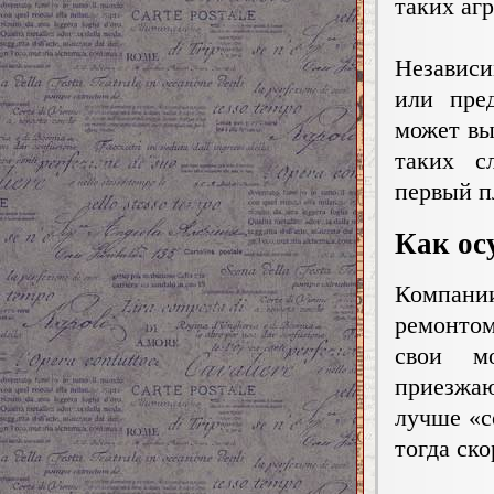
таких аг
Независ
или пре
может вы
таких с
первый п
Как ос
Компани
ремонто
свои мо
приезжаю
лучше «с
тогда ск