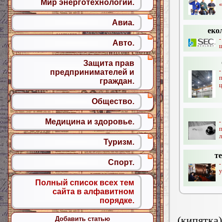
Мир энерготехнологий.
«
Авиа.
еко
-
Авто.
щ
Защита прав
предпринимателей и
граждан.
ц
Общество.
Медицина и здоровье.
л
Туризм.
т
Спорт.
-
у
Полный список всех тем
сайта в алфавитном
порядке.
(кипятк
Добавить статью