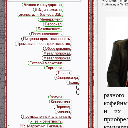
22-02-2018, 00:01
Бизнес и государство.
Публикация №_22
ВЭД и таможня.
Бизнес для бизнеса B2B.
Менеджмент.
Персонал.
Безопасность.
Промышленность.
Пищевая промышленность.
Промышленное строительство.
Оборудование.
Металлопрокат.
Металлопрокат.
Сетевой маркетинг.
Торговля.
Товары.
Спецодежда.
Ткани.
.
.
разно
Услуги.
кофейны
Консалтинг.
Переезд.
и их с
Клининг.
Промышленный альпинизм.
приобре
Учет и отчетность.
коммерч
PR. Маркетинг. Реклама.