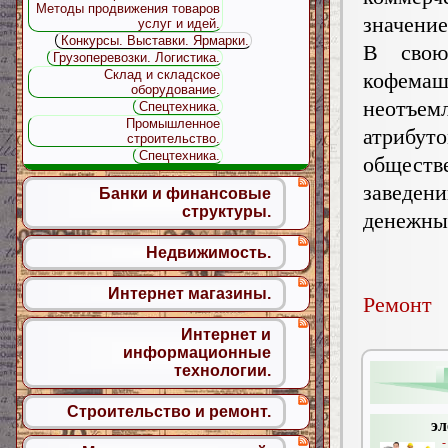
Методы продвижения товаров
значение
услуг и идей.
Конкурсы. Выставки. Ярмарки.
В свою
Грузоперевозки. Логистика.
Склад и складское
кофемаш
оборудование.
неотъем
Спецтехника.
Промышленное
атрибут
строительство.
Спецтехника.
обществ
заведен
Банки и финансовые
структуры.
денежны
Недвижимость.
Интернет магазины.
Ремонт
Интернет и
информационные
технологии.
Строительство и ремонт.
эл