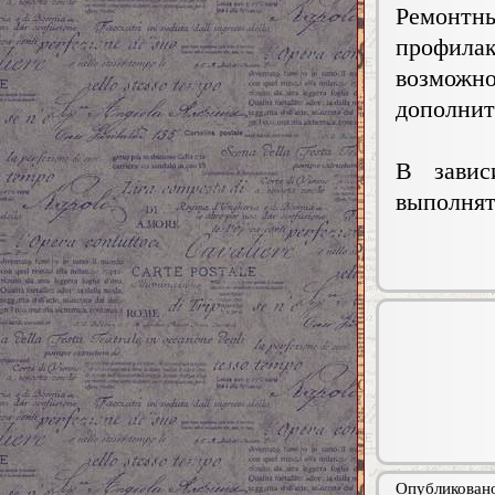
Ремонтн
профила
возмож
дополнит
В завис
выполнят
Опубликовано