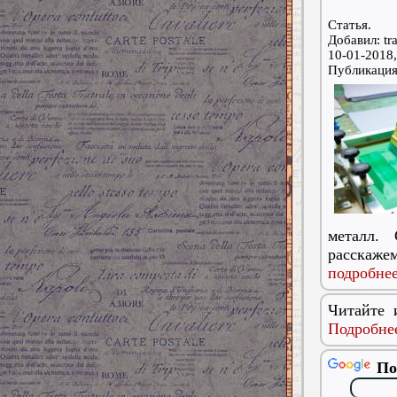
Статья.
Добавил: tra
10-01-2018,
Публикаци
металл.
расскажем
подробнее
Читайте 
Подробнее
По