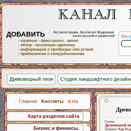
ДОБАВИТЬ
Без регистрации, бесплатно! Модерация.
языки русский и украинский
- статью
- пресс-релиз
- анонс
- обзор
- визитную карточку
- информацию о продукции или услуге
- предложение о сотрудничестве
Древовидный пион
Студия ландшафтного дизайн
Главная
Контакты
rss
Древ
Карта разделов сайта
Статья.
Древовидный п
Бизнес и финансы.
Добавил:
Кир Род