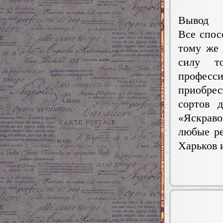
Вывод
Все спос
тому же 
силу т
професс
приобре
сортов 
«Яскраво
любые ре
Харьков 