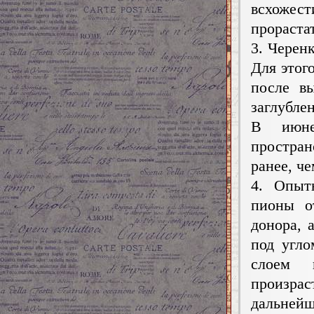
всхожес
прораста
3. Черен
Для этог
после в
заглубле
В июне
простран
ранее, че
4. Опыт
пионы о
донора, 
под угл
слоем 
произра
дальнейш