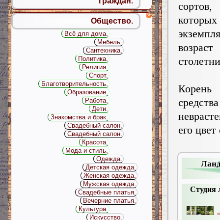
граждан.
сорто
котор
Общество.
экземп
Всё для дома.
Мебель.
возраст
Сантехника.
столетни
Политика.
Религия.
Спорт.
Благотворительность.
Корень 
Образование.
средст
Работа.
Дети.
невраст
Знакомства и брак.
Свадебный салон.
его цвет
Свадебный салон.
Красота.
Мода и стиль.
Одежда.
Ланд
Детская одежда.
Женская одежда.
Мужская одежда.
Студия 
Свадебные платья.
Вечерние платья.
Культура.
Искусство.