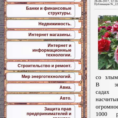
28-06-2017, 12:16
Публикация №_22
Банки и финансовые
структуры.
Недвижимость.
Интернет магазины.
Интернет и
информационные
технологии.
Строительство и ремонт.
со злым
Мир энерготехнологий.
В зна
Авиа.
садах
насчиты
Авто.
огромн
Защита прав
1000 р
предпринимателей и