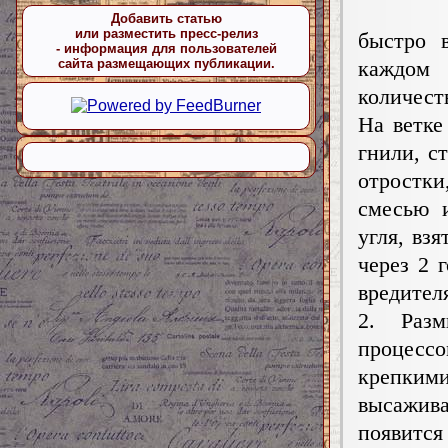
Добавить статью
или разместить пресс-релиз
быстро 
- информация для пользователей
каждом 
сайта размещающих публикации.
количест
На ветке
гнили, с
отростки
смесью 
угля, вз
через 2 
вредител
2. Разм
процессо
крепкими
высажива
появитс