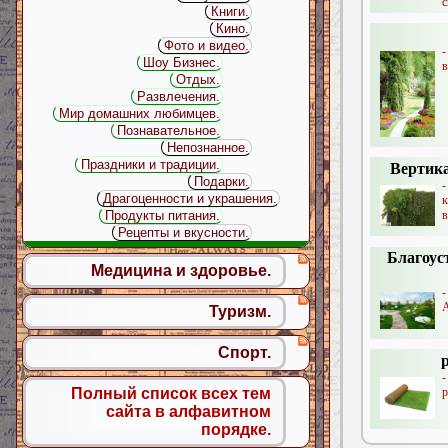
с
Книги.
Кино.
Фото и видео.
-
Шоу Бизнес.
в
Отдых.
Развлечения.
Мир домашних любимцев.
Познавательное.
Непознанное.
Праздники и традиции.
Вертика
Подарки.
-
Драгоценности и украшения.
в
Продукты питания.
Рецепты и вкусности.
Благоус
Медицина и здоровье.
А
Туризм.
Спорт.
р
Полный список всех тем
сайта в алфавитном
порядке.