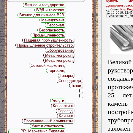
купить ме
Бизнес и государство.
Днепропетровск
Добавил:
Кир Род
ВЭД и таможня.
12-10-2016, 12:45
Бизнес для бизнеса B2B.
Публикация №_20
Менеджмент.
Персонал.
Безопасность.
Промышленность.
Пищевая промышленность.
Промышленное строительство.
Оборудование.
Металлопрокат.
Великой
Металлопрокат.
Сетевой маркетинг.
рукотво
Торговля.
Товары.
созда
Спецодежда.
протяже
Ткани.
.
25 лет
.
Услуги.
кам
Консалтинг.
построй
Переезд.
Клининг.
трубопр
Промышленный альпинизм.
Учет и отчетность.
заложен
PR. Маркетинг. Реклама.