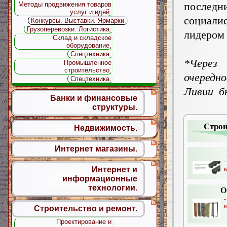
последн
Методы продвижения товаров
услуг и идей.
социали
Конкурсы. Выставки. Ярмарки.
Грузоперевозки. Логистика.
лидером
Склад и складское
оборудование.
Спецтехника.
*Через
Промышленное
строительство.
очередн
Спецтехника.
Ливии б
Банки и финансовые
структуры.
Строи
Недвижимость.
Интернет магазины.
к
Интернет и
информационные
технологии.
О
-
к
Строительство и ремонт.
Проектирование и