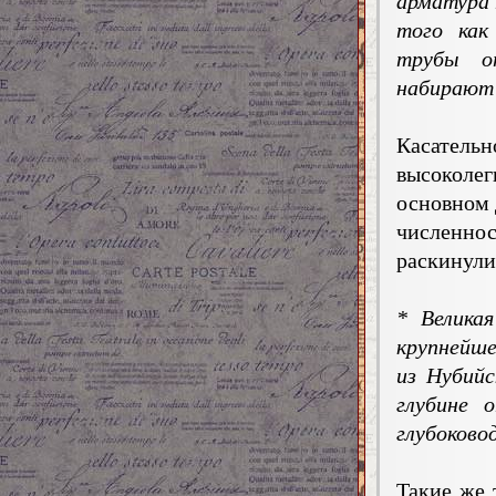
арматура 
того как
трубы о
набирают 
Касател
высоколег
основном 
численнос
раскинули
* Велика
крупнейше
из Нубийс
глубине 
глубоково
Такие же