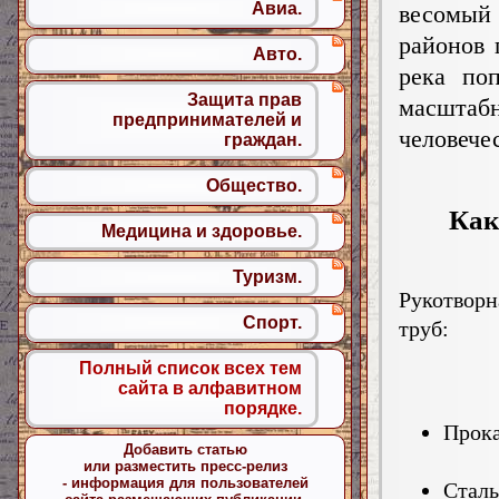
Авиа.
весомый
районов 
Авто.
река по
Защита прав
масштаб
предпринимателей и
человечес
граждан.
Общество.
Как
Медицина и здоровье.
Туризм.
Рукотвор
Спорт.
труб:
Полный список всех тем
сайта в алфавитном
порядке.
Прока
Добавить статью
или разместить пресс-релиз
- информация для пользователей
Сталь