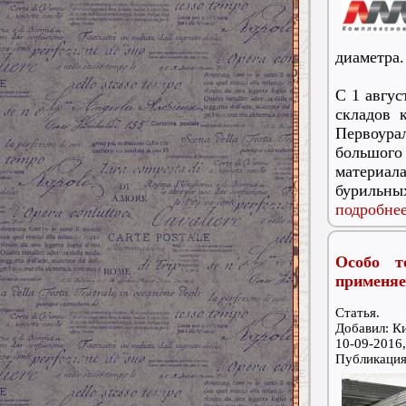
диаметра.
С 1 авгус
складов 
Первоура
большого
материал
бурильных
подробнее
Особо т
применяе
Статья.
Добавил: К
10-09-2016,
Публикаци