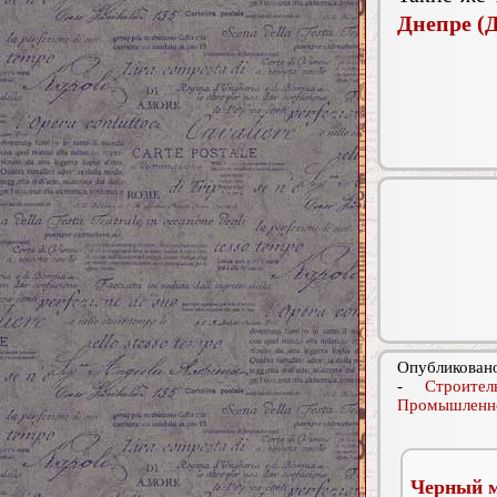
Днепре (
Опубликовано
-
Строите
Промышленно
Черный м