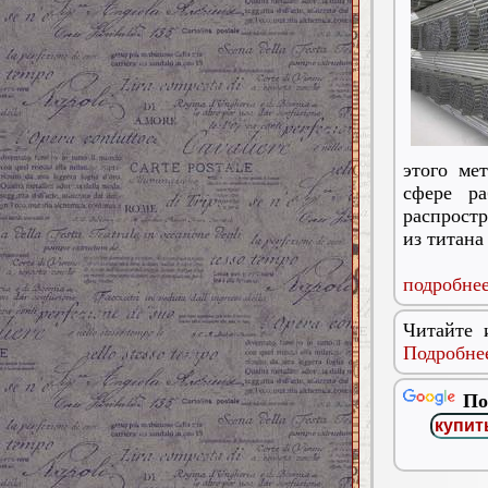
этого ме
сфере р
распростр
из титана
подробнее
Читайте 
Подробнее
По