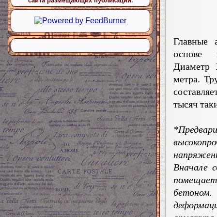
сайта размещающих публикации.
Главные 
основе п
Диаметр 
метра. Тр
составляе
тысяч так
*Предвар
высокопро
напряже
Вначале с
помещает
бетоном.
деформац