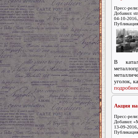
Пресс-релиз
Добавил: st
04-10-2016,
Публикаци
В катал
металло
металличе
уголок, к
подробнее
Акция на
Пресс-релиз
Добавил: «
13-09-2016,
Публикаци