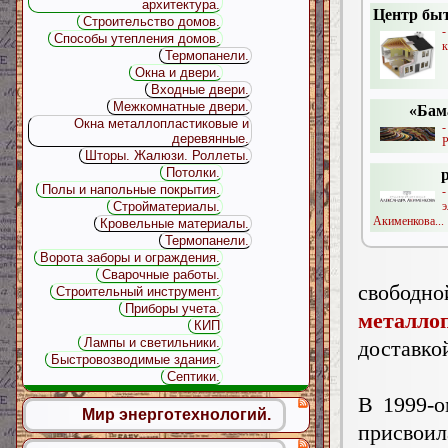
архитектура.
Центр быт
Строительство домов.
-
Способы утепления домов.
к
Термопанели.
Окна и двери.
Входные двери.
Межкомнатные двери.
«Бам
Окна металлопластиковые и
деревянные.
Р
Шторы. Жалюзи. Роллеты.
Потолки.
Полы и напольные покрытия.
Стройматериалы.
Акименкова...
Кровельные материалы.
Термопанели.
Ворота заборы и ограждения.
Сварочные работы.
свобо
Строительный инструмент.
Приборы учета.
металло
КИП
Лампы и светильники.
доставко
Быстровозводимые здания.
Септики.
В 1999-
Мир энерготехнологий.
присвои