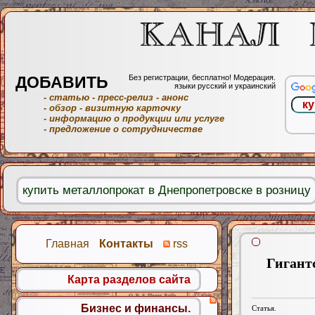
ДОБАВИТЬ
Без регистрации, бесплатно! Модерация.
языки русский и украинский
- статью
- пресс-релиз
- анонс
- обзор
- визитную карточку
- информацию о продукции или услуге
- предложение о сотрудничестве
купить металлопрокат в Днепропетровске в розницу
Главная
Контакты
rss
Гигантс
Карта разделов сайта
Бизнес и финансы.
Статья.