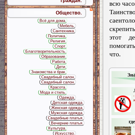
граждан.
всю час
Таинст
Общество.
саенто
Всё для дома.
Мебель.
скрепить
Сантехника.
этот д
Политика.
Религия.
помогат
Спорт.
Благотворительность.
что.
Образование.
Работа.
Дети.
Знакомства и брак.
Зн
Свадебный салон.
Свадебный салон.
Красота.
Мода и стиль.
-
Одежда.
ж
Детская одежда.
Женская одежда.
Мужская одежда.
Свадебные платья.
гд
Вечерние платья.
-
Культура.
Искусство.