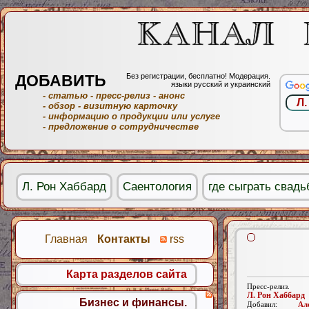
ДОБАВИТЬ
Без регистрации, бесплатно! Модерация.
языки русский и украинский
- статью
- пресс-релиз
- анонс
- обзор
- визитную карточку
- информацию о продукции или услуге
- предложение о сотрудничестве
Л. Рон Хаббард
Саентология
где сыграть свадь
Главная
Контакты
rss
Карта разделов сайта
Пресс-релиз.
Л. Рон Хаббард
Бизнес и финансы.
Добавил:
Ал