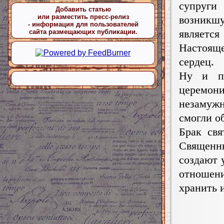
супруги
Добавить статью
или разместить пресс-релиз
возникш
- информация для пользователей
являетс
сайта размещающих публикации.
Настояще
сердец.
Ну и по
церемон
незамужн
смогли об
Брак свя
Священн
создают 
отношени
хранить 