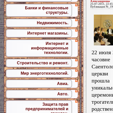
Александровна
25-07-2011, 22:45
Публикация №_19
Банки и финансовые
структуры.
Недвижимость.
Интернет магазины.
Интернет и
информационные
22 июля 
технологии.
часовне
Строительство и ремонт.
Саентол
церкв
Мир энерготехнологий.
прошла
Авиа.
уникаль
церемон
Авто.
трогат
Защита прав
родстве
предпринимателей и