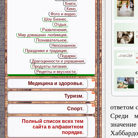
Книги.
Кино.
Фото и видео.
Шоу Бизнес.
Отдых.
Развлечения.
Мир домашних любимцев.
с
Познавательное.
Непознанное.
Праздники и традиции.
Подарки.
Драгоценности и украшения.
т
Продукты питания.
Рецепты и вкусности.
-
Ч
Медицина и здоровье.
Туризм.
ответом 
Спорт.
Среди м
Полный список всех тем
значение
сайта в алфавитном
Хаббардо
порядке.