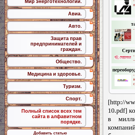
Мир энерготехнологий.
п
Авиа.
т
Авто.
-
Защита прав
предпринимателей и
граждан.
Серти
-
–
Общество.
переобору
Медицина и здоровье.
-
в
с
Туризм.
Спорт.
[http://w
10.pdf] 
Полный список всех тем
сайта в алфавитном
в милли
порядке.
компаний
Добавить статью