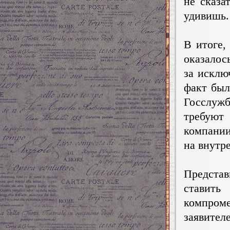
не сказа
удивишь.
В итоге,
оказалос
за исклю
факт был
Госс
требуют
компании
на внутр
Предста
ставит
компром
заявител