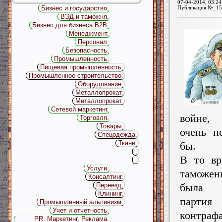
07-04-2014, 03:24
Бизнес и государство.
Публикация №_15
ВЭД и таможня.
Бизнес для бизнеса B2B.
Менеджмент.
Персонал.
Безопасность.
Промышленность.
Пищевая промышленность.
Промышленное строительство.
Оборудование.
Металлопрокат.
Металлопрокат.
Сетевой маркетинг.
войне,
Торговля.
Товары.
очень н
Спецодежда.
Ткани.
бы.
.
В то вр
.
Услуги.
таможен
Консалтинг.
Переезд.
была з
Клининг.
партия
Промышленный альпинизм.
Учет и отчетность.
контраф
PR. Маркетинг. Реклама.