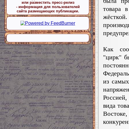
была пр
или разместить пресс-релиз
- информация для пользователей
товара 
сайта размещающих публикации.
жёсткой
произво
предупре
Как соо
"цирк" б
постоянн
Федераль
из самых
напряже
Россией,
вида тов
Востоке,
конкурен