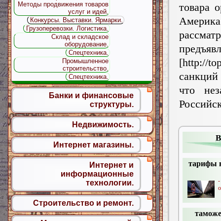
Методы продвижения товаров
товара о
услуг и идей.
Америк
Конкурсы. Выставки. Ярмарки.
Грузоперевозки. Логистика.
рассматр
Склад и складское
оборудование.
предъяв
Спецтехника.
[http://t
Промышленное
строительство.
санкций 
Спецтехника.
что нез
Банки и финансовые
Россий
структуры.
Недвижимость.
В
Интернет магазины.
тарифы 
Интернет и
информационные
-
технологии.
о
Строительство и ремонт.
таможе