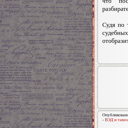
что пос
разбирате
Судя по 
судебных
отобрази
Опубликовано
-
ВЭД и тамо