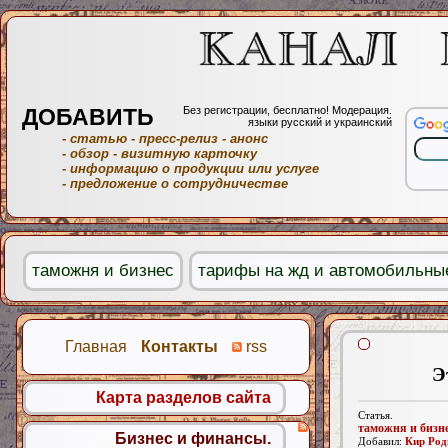
ДОБАВИТЬ
Без регистрации, бесплатно! Модерация.
языки русский и украинский
- статью
- пресс-релиз
- анонс
- обзор
- визитную карточку
- информацию о продукции или услуге
- предложение о сотрудничестве
таможня и бизнес
тарифы на жд и автомобильны
Главная
Контакты
rss
Э
Карта разделов сайта
Статья.
таможня и бизн
Бизнес и финансы.
Добавил:
Кир Род