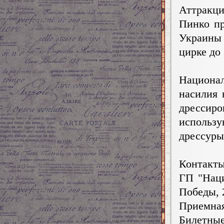
Аттракц
Пинко пр
Украины
цирке до 
Национа
насилия 
дрессиро
исполь
дрессуры
Контакты
ГП "Наци
Победы, 
Приемная
Билетные