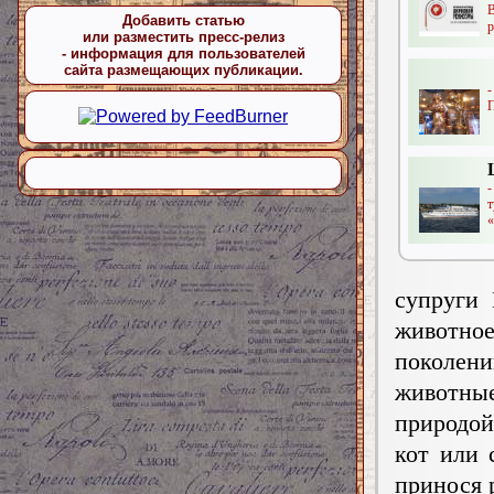
Добавить статью
р
или разместить пресс-релиз
- информация для пользователей
сайта размещающих публикации.
П
«
супруги 
животно
поколен
животны
природой
кот или 
принося 