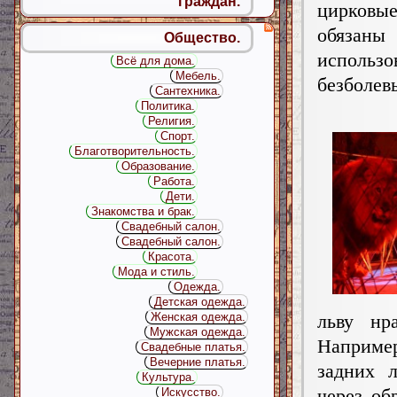
граждан.
цирковы
обязаны
Общество.
использо
Всё для дома.
Мебель.
безболев
Сантехника.
Политика.
Религия.
Спорт.
Благотворительность.
Образование.
Работа.
Дети.
Знакомства и брак.
Свадебный салон.
Свадебный салон.
Красота.
Мода и стиль.
Одежда.
Детская одежда.
льву нра
Женская одежда.
Мужская одежда.
Наприме
Свадебные платья.
Вечерние платья.
задних л
Культура.
через об
Искусство.