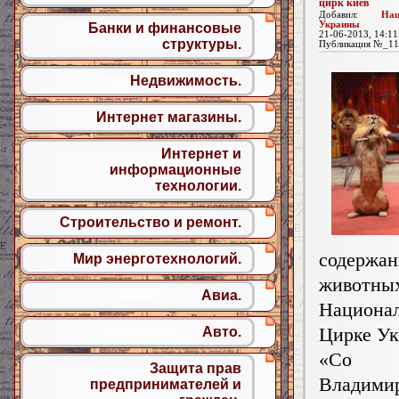
цирк киев
Добавил:
На
Украины
Банки и финансовые
21-06-2013, 14:11
структуры.
Публикация №_11
Недвижимость.
Интернет магазины.
Интернет и
информационные
технологии.
Строительство и ремонт.
содержан
Мир энерготехнологий.
живо
Авиа.
Национа
Цирке Ук
Авто.
«Со 
Защита прав
Владими
предпринимателей и