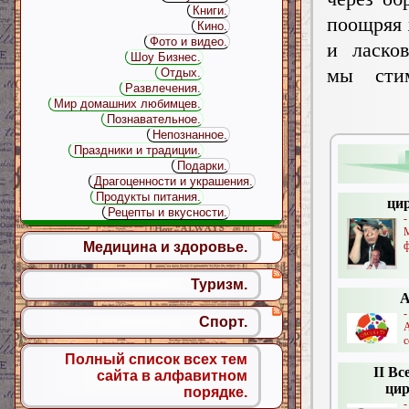
Книги.
поощряя 
Кино.
Фото и видео.
и ласко
Шоу Бизнес.
мы сти
Отдых.
Развлечения.
Мир домашних любимцев.
Познавательное.
Непознанное.
Праздники и традиции.
Подарки.
Драгоценности и украшения.
Продукты питания.
ци
Рецепты и вкусности.
ф
Медицина и здоровье.
Туризм.
Спорт.
с
Полный список всех тем
II В
сайта в алфавитном
цир
порядке.
-