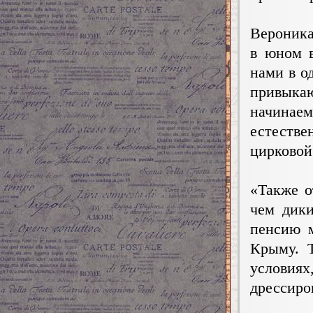
Вероника
в юном в
нами в о
привыка
начинае
естеств
цирковой
«Также о
чем дики
пенсию м
Крыму. Т
условиях
дрессиро