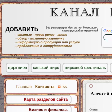
ДОБАВИТЬ
Без регистрации, бесплатно! Модерация.
языки русский и украинский
- статью
- пресс-релиз
- анонс
- обзор
- визитную карточку
- информацию о продукции или услуге
- предложение о сотрудничестве
цирк киев
кивский цирк
цирковой фестиваль
Цирк Дю Солей
Главная
Контакты
rss
Алексей 
Карта разделов сайта
Бизнес и финансы.
Статья.