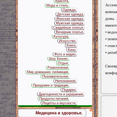
Красота.
Ассен
Мода и стиль.
Одежда.
компак
Детская одежда.
дома.
Женская одежда.
Мужская одежда.
имеютс
Свадебные платья.
• вод
Вечерние платья.
Культура.
• помп
Искусство.
Книги.
• очис
Кино.
• анти
Фото и видео.
Шоу Бизнес.
Отдых.
Своев
Развлечения.
Мир домашних любимцев.
комфор
Познавательное.
Непознанное.
Праздники и традиции.
Подарки.
Драгоценности и украшения.
Продукты питания.
Рецепты и вкусности.
Медицина и здоровье.