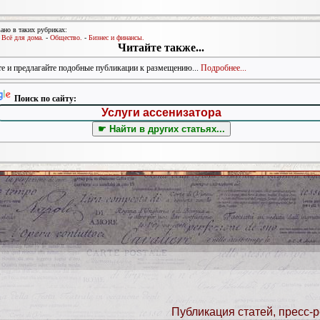
ано в таких рубриках:
-
Всё для дома.
-
Общество.
-
Бизнес и финансы.
Читайте также...
е и предлагайте подобные публикации к размещению...
Подробнее...
Поиск по сайту:
Публикация статей, пресс-р