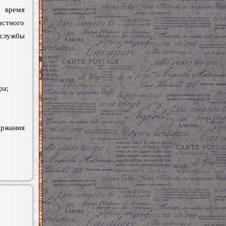
е время
астного
 службы
ра;
ржания