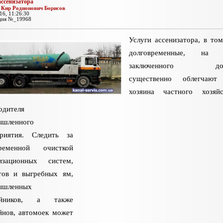
ассенизатора
:
Кир Родионович Борисов
16, 11:26:30
ция №_19968
Услуги ассенизатора, в том
долговременные, на 
заключенного дого
существенно облегчают
хозяина частного хозяй
одителя
ышленного
приятия. Следить за
временной очисткой
лизационных систем,
тов и выгребных ям,
ышленных
ойников, а также
йнов, автомоек может