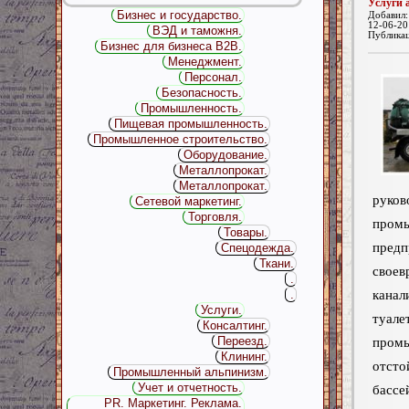
Услуги 
Бизнес и государство.
Добавил
12-06-20
ВЭД и таможня.
Публика
Бизнес для бизнеса B2B.
Менеджмент.
Персонал.
Безопасность.
Промышленность.
Пищевая промышленность.
Промышленное строительство.
Оборудование.
Металлопрокат.
Металлопрокат.
руков
Сетевой маркетинг.
Торговля.
пром
Товары.
пред
Спецодежда.
Ткани.
свое
.
кана
.
Услуги.
туале
Консалтинг.
Переезд.
пром
Клининг.
отст
Промышленный альпинизм.
Учет и отчетность.
бассе
PR. Маркетинг. Реклама.