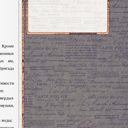
. Кроме
ионных
ых ям,
бригада
кости
и;
твердых
вушки,
 воды;
нтирует