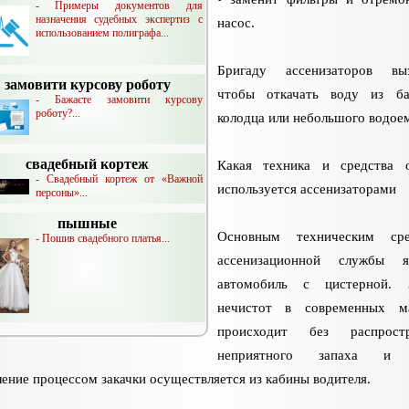
- Примеры документов для
назначения судебных экспертиз с
насос.
использованием полиграфа...
Бригаду ассенизаторов выз
замовити курсову роботу
чтобы откачать воду из ба
- Бажаєте замовити курсову
роботу?...
колодца или небольшого водое
свадебный кортеж
Какая техника и средства 
- Свадебный кортеж от «Важной
используется ассенизаторами
персоны»...
пышные
Основным техническим сре
- Пошив свадебного платья...
ассенизационной службы яв
автомобиль с цистерной. З
нечистот в современных м
происходит без распростр
неприятного запаха и 
ение процессом закачки осуществляется из кабины водителя.