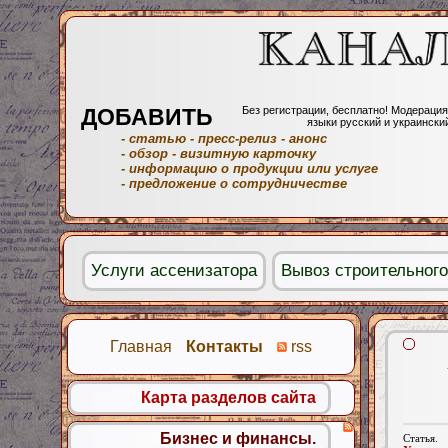
ДОБАВИТЬ
Без регистрации, бесплатно! Модерация
языки русский и украински
- статью
- пресс-релиз
- анонс
- обзор
- визитную карточку
- информацию о продукции или услуге
- предложение о сотрудничестве
Услуги ассенизатора
Вывоз строительног
Главная
Контакты
rss
Карта разделов сайта
Бизнес и финансы.
Статья.