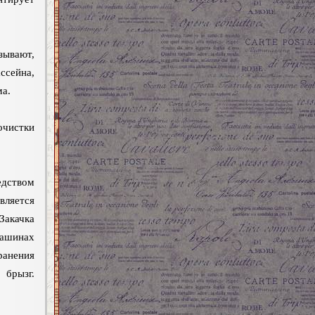
ывают,
ссейна,
ма.
очистки
дством
ляется
акачка
ашинах
анения
брызг.