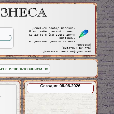
Делиться вообще полезно.
И вот тебе простой пример:
когда-то я был всего двумя
клетками,
но деление сделало из меня
человека!
(цитатник рунета)
Делитесь своей информацией!
из с использованием по
Сегодня: 08-08-2026
с