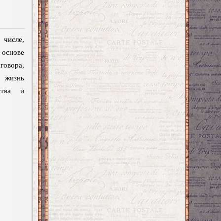
 числе,
основе
вора,
 жизнь
ства и