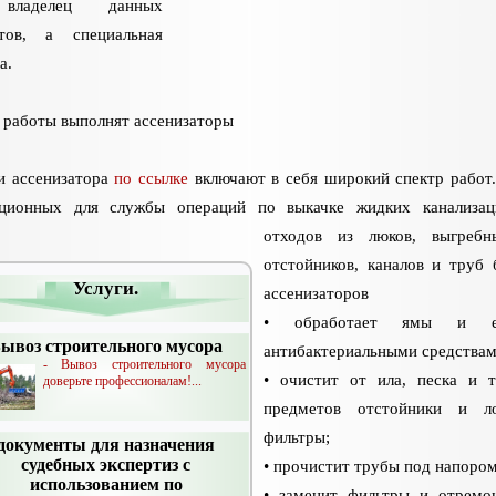
владелец данных
ктов, а специальная
а.
 работы выполнят ассенизаторы
и ассенизатора
по ссылке
включают в себя широкий спектр работ
иционных для службы операций по выкачке жидких канализац
отходов из люков, выгребн
отстойников, каналов и труб 
Услуги.
ассенизаторов
• обработает ямы и ем
ывоз строительного мусора
антибактериальными средствам
- Вывоз строительного мусора
• очистит от ила, песка и 
доверьте профессионалам!...
предметов отстойники и ло
фильтры;
документы для назначения
судебных экспертиз с
• прочистит трубы под напором
использованием по
• заменит фильтры и отремо