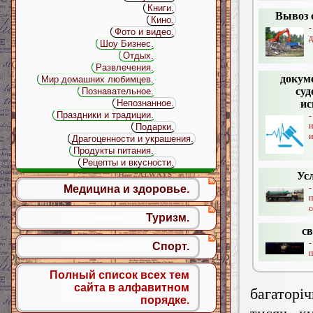
Книги.
Вывоз 
Кино.
Фото и видео.
д
Шоу Бизнес.
Отдых.
Развлечения.
докум
Мир домашних любимцев.
суд
Познавательное.
ис
Непознанное.
Праздники и традиции.
н
Подарки.
и
Драгоценности и украшения.
Продукты питания.
Рецепты и вкусности.
Ус
Медицина и здоровье.
с
Туризм.
с
Спорт.
п
Полный список всех тем
сайта в алфавитном
багаторіч
порядке.