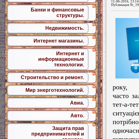
11-06-2016, 13:14
Публикация №_19
Банки и финансовые
структуры.
Недвижимость.
Интернет магазины.
Интернет и
информационные
технологии.
Строительство и ремонт.
року, 
Мир энерготехнологий.
часто з
Авиа.
тет-а
ситуац
Авто.
потрібно
Защита прав
одночас
предпринимателей и