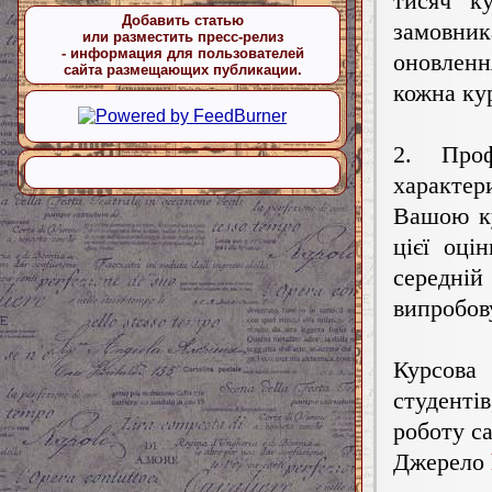
тисяч к
Добавить статью
замовни
или разместить пресс-релиз
- информация для пользователей
оновленн
сайта размещающих публикации.
кожна ку
2. Про
характер
Вашою ку
цієї оці
середній 
випробов
Курсова 
студенті
роботу с
Джерело