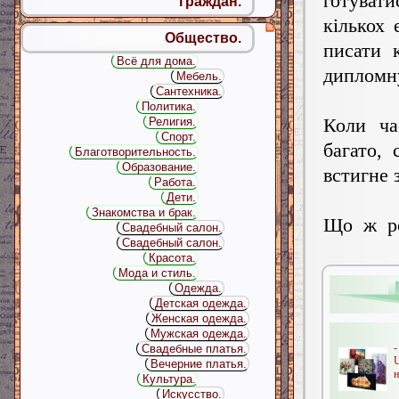
готув
граждан.
кількох 
Общество.
писати 
Всё для дома.
дипломну
Мебель.
Сантехника.
Политика.
Коли ча
Религия.
Спорт.
багато,
Благотворительность.
Образование.
встигне 
Работа.
Дети.
Знакомства и брак.
Що ж ро
Свадебный салон.
Свадебный салон.
Красота.
Мода и стиль.
Одежда.
Детская одежда.
Женская одежда.
Мужская одежда.
Свадебные платья.
Вечерние платья.
н
Культура.
Искусство.