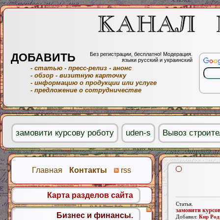
ДОБАВИТЬ
Без регистрации, бесплатно! Модерация.
языки русский и украинский
- статью
- пресс-релиз
- анонс
- обзор
- визитную карточку
- информацию о продукции или услуге
- предложение о сотрудничестве
замовити курсову роботу
uden-s
Вывоз строите
Главная
Контакты
rss
Карта разделов сайта
Статья.
замовити курсов
Бизнес и финансы.
Добавил:
Кир Род