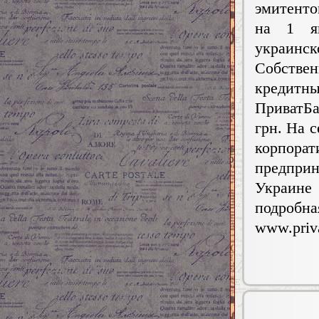
эмитенто
на 1 ян
украинск
Собствен
кредитны
ПриватБа
грн. На 
корпор
предпри
Украине
подробн
www.priva