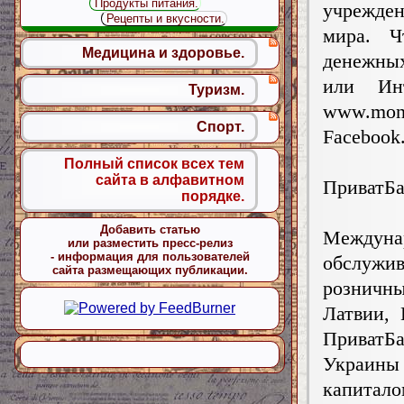
Продукты питания.
учрежде
Рецепты и вкусности.
мира. Ч
Медицина и здоровье.
денежных
или Инт
Туризм.
www.mo
Спорт.
Facebook
Полный список всех тем
сайта в алфавитном
ПриватБ
порядке.
Добавить статью
Междун
или разместить пресс-релиз
- информация для пользователей
обслужи
сайта размещающих публикации.
розничн
Латвии, 
ПриватБ
Украины
капитало