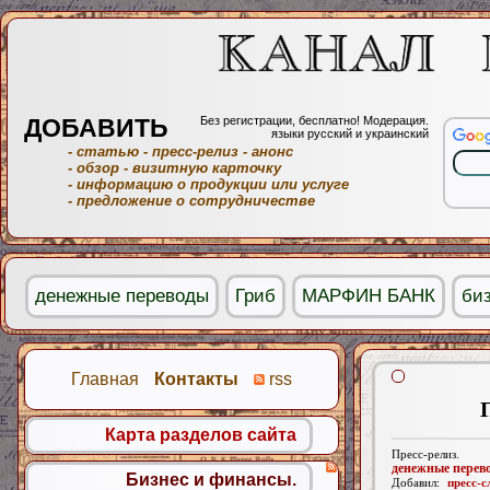
ДОБАВИТЬ
Без регистрации, бесплатно! Модерация.
языки русский и украинский
- статью
- пресс-релиз
- анонс
- обзор
- визитную карточку
- информацию о продукции или услуге
- предложение о сотрудничестве
денежные переводы
Гриб
МАРФИН БАНК
би
Главная
Контакты
rss
Карта разделов сайта
Пресс-релиз.
денежные перев
Бизнес и финансы.
Добавил:
пресс-