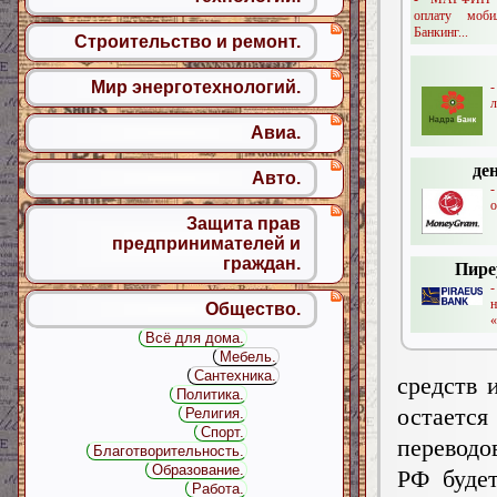
оплату моби
Банкинг...
Строительство и ремонт.
Мир энерготехнологий.
л
Авиа.
де
Авто.
о
Защита прав
предпринимателей и
граждан.
Пире
Общество.
«
Всё для дома.
Мебель.
Сантехника.
средств 
Политика.
остаетс
Религия.
Спорт.
переводо
Благотворительность.
Образование.
РФ будет
Работа.