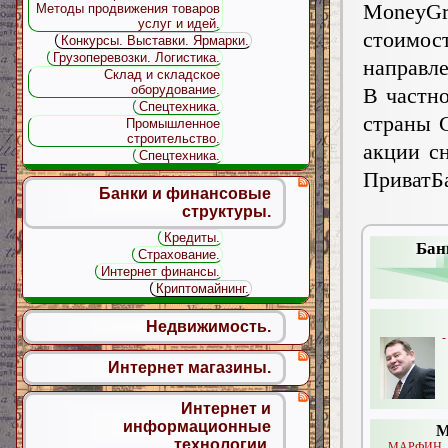
MoneyGr
Методы продвижения товаров
услуг и идей.
стоимос
Конкурсы. Выставки. Ярмарки.
Грузоперевозки. Логистика.
направле
Склад и складское
оборудование.
В частно
Спецтехника.
страны 
Промышленное
строительство.
акции с
Спецтехника.
ПриватБ
Банки и финансовые
структуры.
Кредиты.
Бан
Страхование.
Интернет финансы.
Криптомайнинг.
Недвижимость.
-
Интернет магазины.
Интернет и
информационные
М
технологии.
- МАРФИН Б