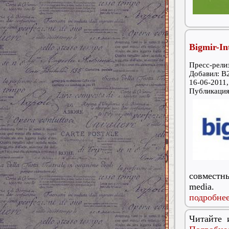
Bigmir-I
Пресс-релиз
Добавил: B
16-06-2011,
Публикаци
совместн
media.
подробнее
Читайте 