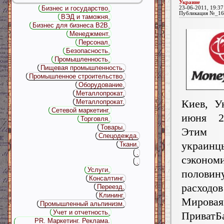
Украине
Бизнес и государство.
23-06-2011, 19:37
Публикация №_16
ВЭД и таможня.
Бизнес для бизнеса B2B.
Менеджмент.
Персонал.
Безопасность.
Промышленность.
Пищевая промышленность.
Промышленное строительство.
Оборудование.
Металлопрокат.
Киев, У
Металлопрокат.
Сетевой маркетинг.
июня 2
Торговля.
Товары.
Этим
Спецодежда.
украин
Ткани.
.
сэконом
.
Услуги.
полови
Консалтинг.
расходов
Переезд.
Клининг.
Мировая
Промышленный альпинизм.
Учет и отчетность.
ПриватБ
PR. Маркетинг. Реклама.