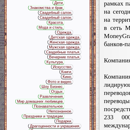
рамках п
Дети.
Знакомства и брак.
на сегод
Свадебный салон.
Свадебный салон.
на терри
Красота.
в сеть 
Мода и стиль.
Одежда.
MoneyGr
Детская одежда.
Женская одежда.
банков-п
Мужская одежда.
Свадебные платья.
Вечерние платья.
Компания
Культура.
Искусство.
Книги.
Компан
Кино.
Фото и видео.
лидирую
Шоу Бизнес.
перево
Отдых.
Развлечения.
перевод
Мир домашних любимцев.
Познавательное.
посредст
Непознанное.
233 00
Праздники и традиции.
Подарки.
междун
Драгоценности и украшения.