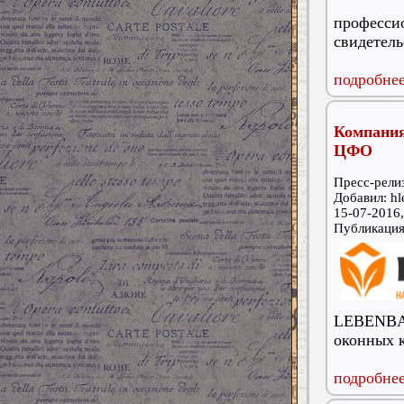
професс
свидетель
подробнее
Компани
ЦФО
Пресс-релиз
Добавил: hl
15-07-2016,
Публикаци
LEBENBAU
оконных 
подробнее