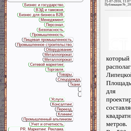
21-07-2016, 11:07
Бизнес и государство.
Публикация №_20
ВЭД и таможня.
Бизнес для бизнеса B2B.
Менеджмент.
Персонал.
Безопасность.
Промышленность.
Пищевая промышленность.
Промышленное строительство.
Оборудование.
Металлопрокат.
котор
Металлопрокат.
Сетевой маркетинг.
распол
Торговля.
Липецко
Товары.
Спецодежда.
Площад
Ткани.
.
для
.
проекти
Услуги.
Консалтинг.
состав
Переезд.
Клининг.
квадрат
Промышленный альпинизм.
метров.
Учет и отчетность.
PR. Маркетинг. Реклама.