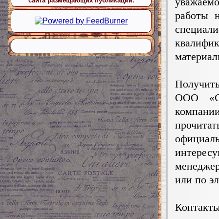
уважаемо
сайта размещающих публикации.
работы 
специал
квалифи
материал
Получит
ООО «СТ
компании
прочит
официал
интере
менеджер
или по э
Контакты