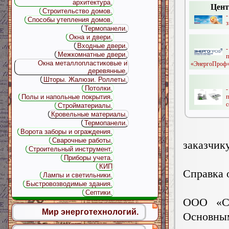
архитектура.
Цент
Строительство домов.
-
Способы утепления домов.
з
Термопанели.
Окна и двери.
Входные двери.
Межкомнатные двери.
Окна металлопластиковые и
«ЭнергоПроф».
деревянные.
Шторы. Жалюзи. Роллеты.
Потолки.
Полы и напольные покрытия.
с
Стройматериалы.
Кровельные материалы.
Термопанели.
Ворота заборы и ограждения.
Сварочные работы.
заказчику
Строительный инструмент.
Приборы учета.
КИП
Справка 
Лампы и светильники.
Быстровозводимые здания.
Септики.
ООО «СТ
Мир энерготехнологий.
Основны