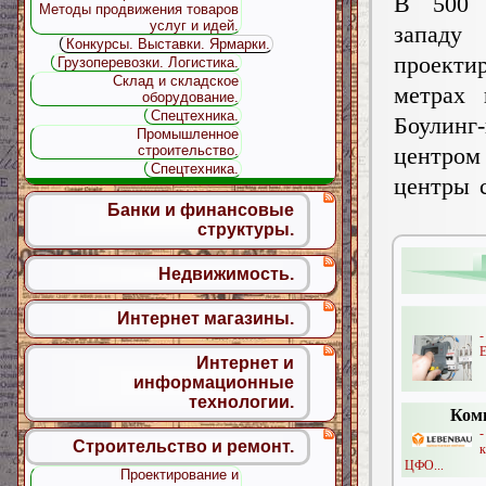
В 500 
Методы продвижения товаров
услуг и идей.
запа
Конкурсы. Выставки. Ярмарки.
проекти
Грузоперевозки. Логистика.
Склад и складское
метрах 
оборудование.
Спецтехника.
Боулинг-
Промышленное
строительство.
центром
Спецтехника.
центры с
Банки и финансовые
структуры.
Недвижимость.
Интернет магазины.
-
E
Интернет и
информационные
технологии.
Ком
Строительство и ремонт.
ЦФО...
Проектирование и