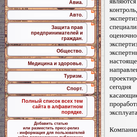
являются
Авиа.
контрол
Авто.
эксперт
специал
Защита прав
предпринимателей и
оценочн
граждан.
эксперти
Общество.
эксперт
настояще
Медицина и здоровье.
направ
Туризм.
проекти
сегодня
Спорт.
касающие
Полный список всех тем
прораб
сайта в алфавитном
эксплуат
порядке.
Добавить статью
или разместить пресс-релиз
Компан
- информация для пользователей