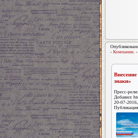
Опубликовано
-
Компании.
Внесени
знаки»
Пресс-релиз
Добавил: ht
20-07-2016,
Публикаци