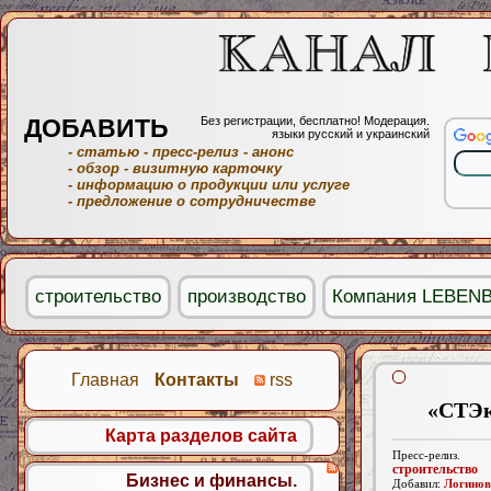
ДОБАВИТЬ
Без регистрации, бесплатно! Модерация.
языки русский и украинский
- статью
- пресс-релиз
- анонс
- обзор
- визитную карточку
- информацию о продукции или услуге
- предложение о сотрудничестве
строительство
производство
Компания LEBEN
Главная
Контакты
rss
«СТЭк
Карта разделов сайта
Пресс-релиз.
строительство
Бизнес и финансы.
Добавил:
Логинов