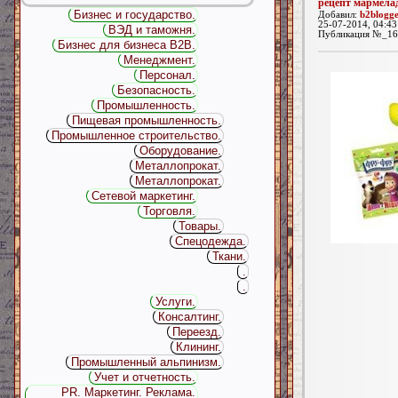
рецепт мармела
Бизнес и государство.
Добавил:
b2blogg
25-07-2014, 04:43
ВЭД и таможня.
Публикация №_16
Бизнес для бизнеса B2B.
Менеджмент.
Персонал.
Безопасность.
Промышленность.
Пищевая промышленность.
Промышленное строительство.
Оборудование.
Металлопрокат.
Металлопрокат.
Сетевой маркетинг.
Торговля.
Товары.
Спецодежда.
Ткани.
.
.
Услуги.
Консалтинг.
Переезд.
Клининг.
Промышленный альпинизм.
Учет и отчетность.
PR. Маркетинг. Реклама.