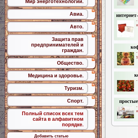
Мир энерготехнологий.
Авиа.
интернет-
-
и
Авто.
Защита прав
предпринимателей и
коф
граждан.
у
Общество.
к
Медицина и здоровье.
-
Туризм.
Спорт.
простые
-
и
Полный список всех тем
сайта в алфавитном
порядке.
Добавить статью