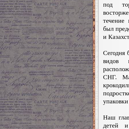
под то
восторж
течение
был пред
и Казахст
Сегодня 
видов 
располож
СНГ. Ма
крокоди
подрост
упаковки
Наш гла
детей и