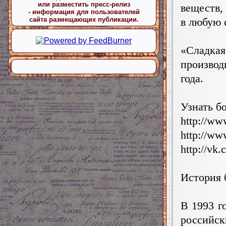
или разместить пресс-релиз
веществ,
- информация для пользователей
в любую 
сайта размещающих публикации.
«Сладк
производ
года.
Узнать б
http://ww
http://www
http://vk
История 
В 1993 г
российс