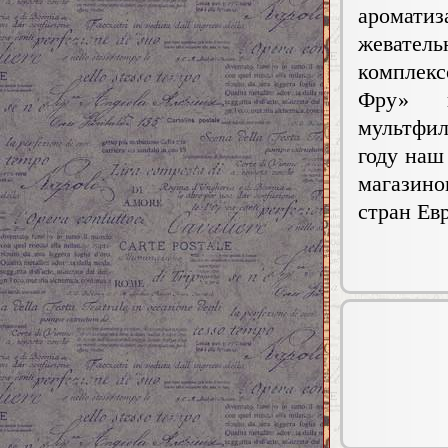
аромат
жевате
комплекс
Фру» п
мультфи
году наш
магазин
стран Ев